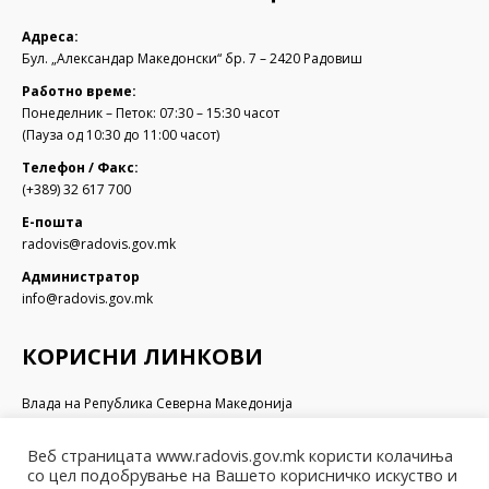
Адреса:
Бул. „Александар Македонски“ бр. 7 – 2420 Радовиш
Работно време:
Понеделник – Петок: 07:30 – 15:30 часот
(Пауза од 10:30 до 11:00 часот)
Телефон / Факс:
(+389) 32 617 700
Е-пошта
radovis@radovis.gov.mk
Администратор
info@radovis.gov.mk
КОРИСНИ ЛИНКОВИ
Влада на Република Северна Македонија
Собрание на Република Северна Македонија
Министерство за финансии
Веб страницата www.radovis.gov.mk користи колачиња
Министерство за транспорт и врски
со цел подобрување на Вашето корисничко искуство и