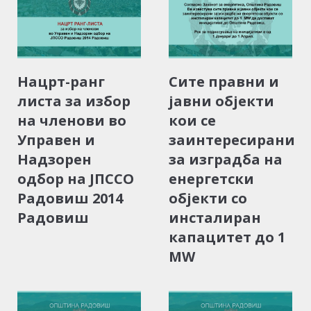
Нацрт-ранг
Сите правни и
листа за избор
јавни објекти
на членови во
кои се
Управен и
заинтересирани
Надзорен
за изградба на
одбор на ЈПССО
енергетски
Радовиш 2014
објекти со
Радовиш
инсталиран
капацитет до 1
MW