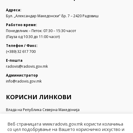
Адреса:
Бул. „Александар Македонски“ бр. 7 – 2420 Радовиш
Работно време:
Понеделник – Петок: 07:30 – 15:30 часот
(Пауза од 10:30 до 11:00 часот)
Телефон / Факс:
(+389) 32 617 700
Е-пошта
radovis@radovis.gov.mk
Администратор
info@radovis.gov.mk
КОРИСНИ ЛИНКОВИ
Влада на Република Северна Македонија
Собрание на Република Северна Македонија
Министерство за финансии
Веб страницата www.radovis.gov.mk користи колачиња
Министерство за транспорт и врски
со цел подобрување на Вашето корисничко искуство и