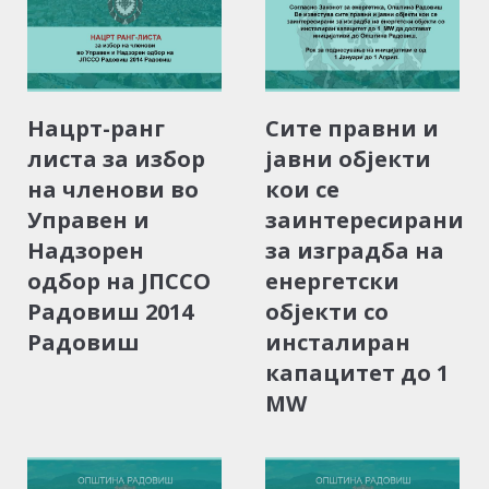
Нацрт-ранг
Сите правни и
листа за избор
јавни објекти
на членови во
кои се
Управен и
заинтересирани
Надзорен
за изградба на
одбор на ЈПССО
енергетски
Радовиш 2014
објекти со
Радовиш
инсталиран
капацитет до 1
MW