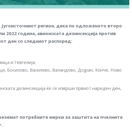
о
Југоисточниот
регион
,
дека
по
одложеното
второ
ли
2022
година
,
авионската
дезинсекција
против
иот
ден
со
следниот
распоред
:
ица и Гевгелија;
ци, Босилово, Василево, Валандово, Дојран, Конче, Ново
онската дезинсекција ќе се изврши првиот нареден ден,
преземат потребните мерки за заштита на пчелните
т.