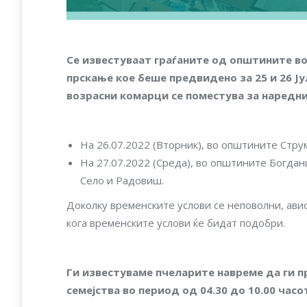
Се
известуваат
граѓаните
од
општините
в
прскање
кое
беше
предвидено
за
25
и
26
Ју
возрасни
комарци
се
поместува
за
наредн
На 26.07.2022 (Вторник), во општините Струм
На 27.07.2022 (Среда), во општините Богдан
Село и Радовиш.
Доколку временските услови се неповолни, ави
кога временските услови ќе бидат подобри.
Ги известуваме пчеларите навреме да ги 
семејства во период од 04.30 до 10.00 часо