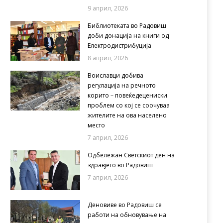
9 април, 2026
Библиотеката во Радовиш
доби донација на книги од
Електродистрибуција
8 април, 2026
Воиславци добива
регулација на речното
корито – повеќедецениски
проблем со кој се соочуваа
жителите на ова населено
место
7 април, 2026
Одбележан Светскиот ден на
здравјето во Радовиш
7 април, 2026
Деновиве во Радовиш се
работи на обновување на