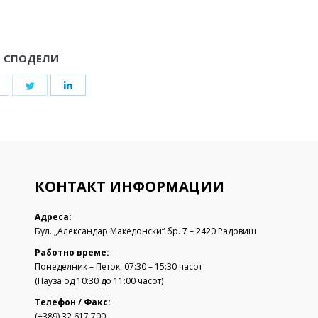
СПОДЕЛИ
Share
Share
Share
on
on
on
Facebook
Twitter
LinkedIn
КОНТАКТ ИНФОРМАЦИИ
Адреса:
Бул. „Александар Македонски“ бр. 7 – 2420 Радовиш
Работно време:
Понеделник – Петок: 07:30 – 15:30 часот
(Пауза од 10:30 до 11:00 часот)
Телефон / Факс:
(+389) 32 617 700