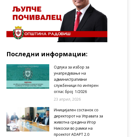
Последни информации:
Одлука за избор за
унапредување на
административни
службеници по интерен
оглас број 1/2026
23 април, 2026
Иницијален состанок со
директорот на Управата за
животна средина Игор
Никоски во рамки на
проектот ADAPT 2.0