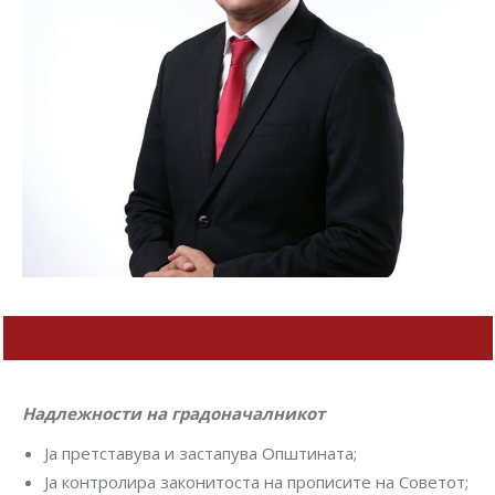
Надлежности на градоначалникот
Ја претставува и застапува Општината;
Ја контролира законитоста на прописите на Советот;