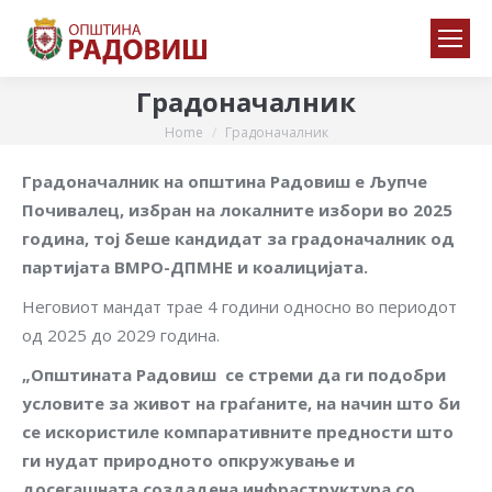
Градоначалник
Home
Градоначалник
You are here:
Градоначалник на општина Радовиш е Љупче
Почивалец, избран на локалните избори во 2025
година, тој беше кандидат за градоначалник од
партијата ВМРО-ДПМНЕ и коалицијата.
Неговиот мандат трае 4 години односно во периодот
од 2025 до 2029 година.
„Општината Радовиш се стреми да ги подобри
условите за живот на граѓаните, на начин што би
се искористиле компаративните предности што
ги нудат природното опкружување и
досегашната создадена инфраструктура со