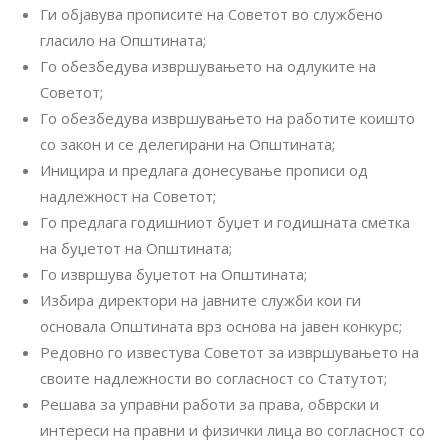
Ги објавува прописите на Советот во службено
гласило на Општината;
Го обезбедува извршувањето на одлуките на
Советот;
Го обезбедува извршувањето на работите коишто
со закон и се делегирани на Општината;
Иницира и предлага донесување прописи од
надлежност на Советот;
Го предлага годишниот буџет и годишната сметка
на буџетот на Општината;
Го извршува буџетот на Општината;
Избира директори на јавните служби кои ги
основала Општината врз основа на јавен конкурс;
Редовно го известува Советот за извршувањето на
своите надлежности во согласност со Статутот;
Решава за управни работи за права, обврски и
интереси на правни и физички лица во согласност со