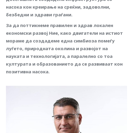
насока кон креирање на среќни, задоволни,
безбедни и здрави граѓани.
За да поттикнеме правилен и здрав локален
економски развој Ние, како двигатели на истиот
мораме да создадеме една симбиоза помеѓу
луѓето, природната околина и развојот на
науката и технологијата, а паралелно со тоа
културата и образованието да се развиваат кон
позитивна насока.