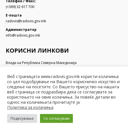
Телефон / Факс:
(+389) 32 617 700
Е-пошта
radovis@radovis.gov.mk
Администратор
info@radovis.gov.mk
КОРИСНИ ЛИНКОВИ
Влада на Република Северна Македонија
Собрание на Република Северна Македонија
Министерство за финансии
Веб страницата www.radovis.gov.mk користи колачиња
Министерство за транспорт и врски
со цел подобрување на Вашето корисничко искуство и
Министерство за локална самоуправа
следење на посетите. Со Вашето присуство на нашата
Министерство за информатичко општество и администрација
веб страница се подразбира дека се согласувате за
користењето на овие колачиња. За повеќе детали во
Министерство за образование и наука
однос на колачињата прочитајте ја
Политика за колачиња
Подесување
Се согласувам
© Општина Радовиш - 2022. Сите права се задржани
Мапа на веб-страницата | Политика за приватност |
Архива