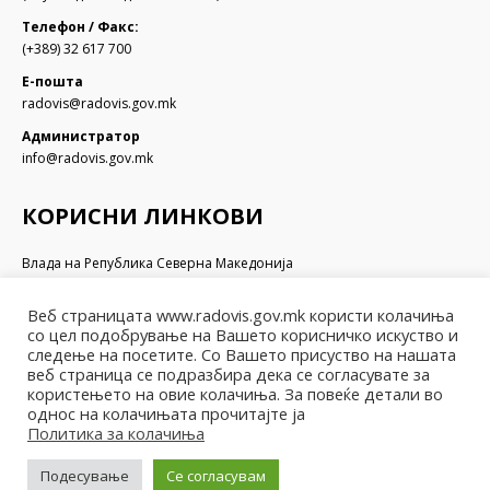
Телефон / Факс:
(+389) 32 617 700
Е-пошта
radovis@radovis.gov.mk
Администратор
info@radovis.gov.mk
КОРИСНИ ЛИНКОВИ
Влада на Република Северна Македонија
Собрание на Република Северна Македонија
Министерство за финансии
Веб страницата www.radovis.gov.mk користи колачиња
Министерство за транспорт и врски
со цел подобрување на Вашето корисничко искуство и
Министерство за локална самоуправа
следење на посетите. Со Вашето присуство на нашата
Министерство за информатичко општество и администрација
веб страница се подразбира дека се согласувате за
користењето на овие колачиња. За повеќе детали во
Министерство за образование и наука
однос на колачињата прочитајте ја
Политика за колачиња
Подесување
Се согласувам
© Општина Радовиш - 2022. Сите права се задржани