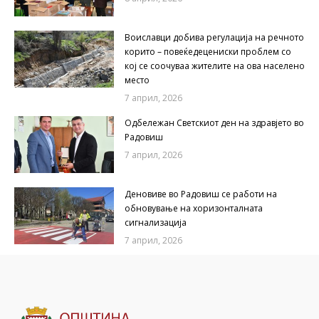
Воиславци добива регулација на речното
корито – повеќедецениски проблем со
кој се соочуваа жителите на ова населено
место
7 април, 2026
Одбележан Светскиот ден на здравјето во
Радовиш
7 април, 2026
Деновиве во Радовиш се работи на
обновување на хоризонталната
сигнализација
7 април, 2026