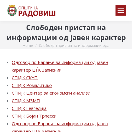
Слободен пристап на
информации од јавен карактер
Home
Слободен пристап на информации од…
You are here:
Одговор по Барање за информации од јавен
карактер ЦЃК Записник
СПИЈК СКУП
СПИЈК Ромалитико
СПИЈК Центар за економски анализи
СПИЈК МЗМП
СПИЈК Гевгелија
СПИЈК Бојан Трпески
Одговор по Барање за информации од јавен
карактер ЦЃК Записник