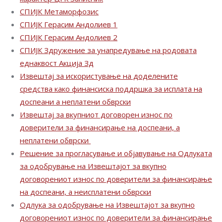
СПИЈК Метаморфозис
СПИЈК Герасим Андолиев 1
СПИЈК Герасим Андолиев 2
СПИЈК Здружение за унапредување на родовата
еднаквост Акција Зд
Извештај за искористување на доделените
средства како финансиска поддршка за исплата на
доспеани а неплатени обврски
Извештај за вкупниот договорен износ по
доверители за финансирање на доспеани, а
неплатени обврски
Решение за прогласување и објавување на Одлуката
за одобрување на Извештајот за вкупно
договорениот износ по доверители за финансирање
на доспеани, а неисплатени обврски
Одлука за одобрување на Извештајот за вкупно
договорениот износ по доверители за финансирање