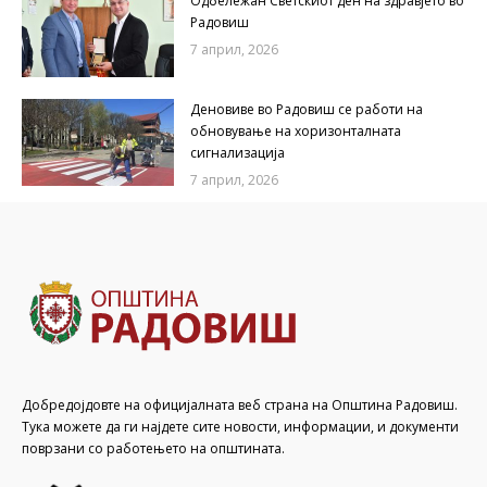
Одбележан Светскиот ден на здравјето во
Радовиш
7 април, 2026
Деновиве во Радовиш се работи на
обновување на хоризонталната
сигнализација
7 април, 2026
Добредојдовте на официјалната веб страна на Општина Радовиш.
Тука можете да ги најдете сите новости, информации, и документи
поврзани со работењето на општината.