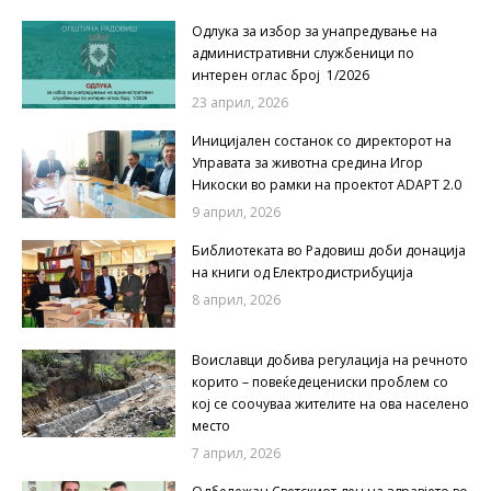
Одлука за избор за унапредување на
административни службеници по
интерен оглас број 1/2026
23 април, 2026
Иницијален состанок со директорот на
Управата за животна средина Игор
Никоски во рамки на проектот ADAPT 2.0
9 април, 2026
Библиотеката во Радовиш доби донација
на книги од Електродистрибуција
8 април, 2026
Воиславци добива регулација на речното
корито – повеќедецениски проблем со
кој се соочуваа жителите на ова населено
место
7 април, 2026