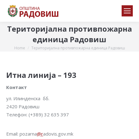
Територијална противпожарна
единица Радовиш
Home
Територијална противпожарна единица Радовиш
You are here:
Итна линија – 193
Контакт
ул. Илинденска бб.
2420 Радовиш
Телефон: (+389) 32 635 397
Email: pozarna
@r
adovis.gov.mk