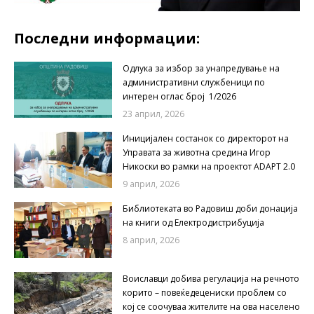
Последни информации:
Одлука за избор за унапредување на
административни службеници по
интерен оглас број 1/2026
23 април, 2026
Иницијален состанок со директорот на
Управата за животна средина Игор
Никоски во рамки на проектот ADAPT 2.0
9 април, 2026
Библиотеката во Радовиш доби донација
на книги од Електродистрибуција
8 април, 2026
Воиславци добива регулација на речното
корито – повеќедецениски проблем со
кој се соочуваа жителите на ова населено