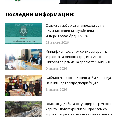
Последни информации:
Одлука за избор за унапредување на
административни службеници по
интерен оглас број 1/2026
23 април, 2026
Иницијален состанок со директорот на
Управата за животна средина Игор
Никоски во рамки на проектот ADAPT 2.0
9 април, 2026
Библиотеката во Радовиш доби донација
на книги од Електродистрибуција
8 април, 2026
Воиславци добива регулација на речното
корито – повеќедецениски проблем со
кој се соочуваа жителите на ова населено