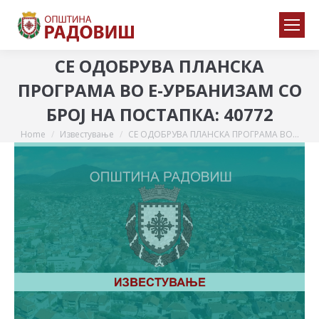
СЕ ОДОБРУВА ПЛАНСКА
ПРОГРАМА ВО Е-УРБАНИЗАМ СО
БРОЈ НА ПОСТАПКА: 40772
Home
Известување
СЕ ОДОБРУВА ПЛАНСКА ПРОГРАМА ВО…
You are here: