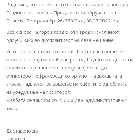
Радовиш, по што истата е потпишана и доставена до
Градоначалникот со Предлог за одобрување на
Планска Програма бр. 26-360/3 од 08.07.2022 год.
Врз основа на горе наведеното Градоначалникот
одлучи како во диспозитивот на оваа Решение.
Упатство за правно сртедство: Против ова решение
може да се изјави жалба во рок од 15 дена од денот на
приемот на решението, преку овој орган до
министерот кој раководи со органот на државната
управа надлажен за вршење на работите од областа
на уредување на просторот.
Жалбата се таксира со 250,00 ден. административни
такси.
Доставено до
Барател