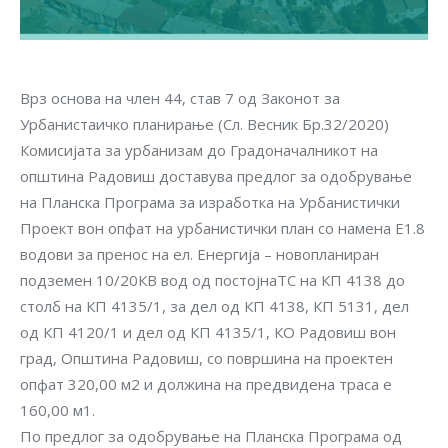
Врз основа на член 44, став 7 од Законот за
Урбанистаичко планирање (Сл. Весник Бр.32/2020)
Комисијата за урбанизам до Градоначалникот на
општина Радовиш доставува предлог за одобрување
на Планска Програма за изработка на Урбанистички
Проект вон опфат на урбанистички план со намена Е1.8
водови за пренос на ел. Енергија – новопланиран
подземен 10/20КВ вод од постојнаТС на КП 4138 до
столб на КП 4135/1, за дел од КП 4138, КП 5131, дел
од КП 4120/1 и дел од КП 4135/1, КО Радовиш вон
град, Општина Радовиш, со површина на проектен
опфат 320,00 м2 и должина на предвидена траса е
160,00 м1.
По предлог за одобрување на Планска Програма од