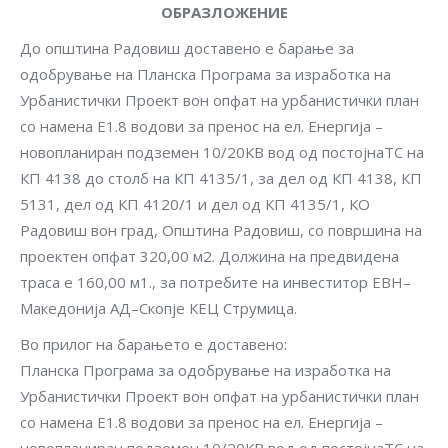
ОБРАЗЛОЖЕНИЕ
До општина Радовиш доставено е барање за
одобрување на Планска Програма за изработка на
Урбанистички Проект вон опфат на урбанистички план
со намена Е1.8 водови за пренос на ел. Енергија –
новопланиран подземен 10/20КВ вод од постојнаТС на
КП 4138 до столб на КП 4135/1, за дел од КП 4138, КП
5131, дел од КП 4120/1 и дел од КП 4135/1, КО
Радовиш вон град, Општина Радовиш, со површина на
проектен опфат 320,00 м2. Должина на предвидена
траса е 160,00 м1., за потребите на инвеститор ЕВН–
Македонија АД–Скопје КЕЦ Струмица.
Во прилог на барањето е доставено:
Планска Програма за одобрување на изработка на
Урбанистички Проект вон опфат на урбанистички план
со намена Е1.8 водови за пренос на ел. Енергија –