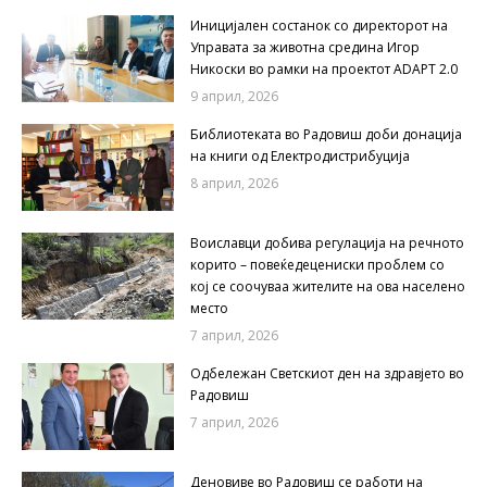
Иницијален состанок со директорот на
Управата за животна средина Игор
Никоски во рамки на проектот ADAPT 2.0
9 април, 2026
Библиотеката во Радовиш доби донација
на книги од Електродистрибуција
8 април, 2026
Воиславци добива регулација на речното
корито – повеќедецениски проблем со
кој се соочуваа жителите на ова населено
место
7 април, 2026
Одбележан Светскиот ден на здравјето во
Радовиш
7 април, 2026
Деновиве во Радовиш се работи на