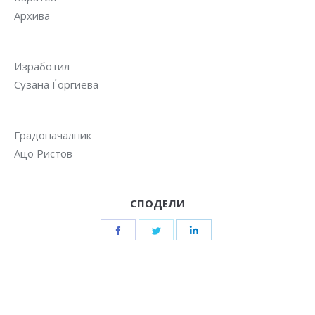
Архива
Изработил
Сузана Ѓоргиева
Градоначалник
Ацо Ристов
СПОДЕЛИ
Share
Share
Share
on
on
on
Facebook
Twitter
LinkedIn