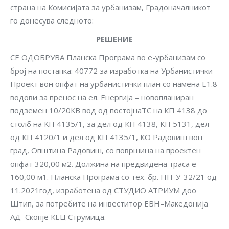
страна на Комисијата за урбанизам, Градоначалникот
го донесува следното:
РЕШЕНИЕ
СЕ ОДОБРУВА Планска Програма во е-урбанизам со
број на постапка: 40772 за изработка на Урбанистички
Проект вон опфат на урбанистички план со намена Е1.8
водови за пренос на ел. Енергија – новопланиран
подземен 10/20КВ вод од постојнаТС на КП 4138 до
столб на КП 4135/1, за дел од КП 4138, КП 5131, дел
од КП 4120/1 и дел од КП 4135/1, КО Радовиш вон
град, Општина Радовиш, со површина на проектен
опфат 320,00 м2. Должина на предвидена траса е
160,00 м1. Планска Програма со тех. бр. ПП-У-32/21 од
11.2021год, изработена од СТУДИО АТРИУМ доо
Штип, за потребите на инвеститор ЕВН–Македонија
АД–Скопје КЕЦ Струмица.