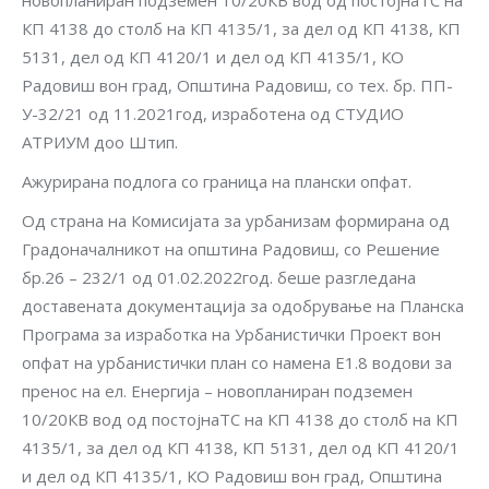
новопланиран подземен 10/20КВ вод од постојнаТС на
КП 4138 до столб на КП 4135/1, за дел од КП 4138, КП
5131, дел од КП 4120/1 и дел од КП 4135/1, КО
Радовиш вон град, Општина Радовиш, со тех. бр. ПП-
У-32/21 од 11.2021год, изработена од СТУДИО
АТРИУМ доо Штип.
Ажурирана подлога со граница на плански опфат.
Од страна на Комисијата за урбанизам формирана од
Градоначалникот на општина Радовиш, со Решение
бр.26 – 232/1 од 01.02.2022год. беше разгледана
доставената документација за одобрување на Планска
Програма за изработка на Урбанистички Проект вон
опфат на урбанистички план со намена Е1.8 водови за
пренос на ел. Енергија – новопланиран подземен
10/20КВ вод од постојнаТС на КП 4138 до столб на КП
4135/1, за дел од КП 4138, КП 5131, дел од КП 4120/1
и дел од КП 4135/1, КО Радовиш вон град, Општина