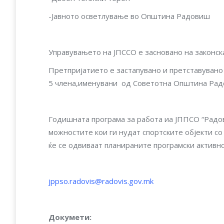
-Јавното осветлување во Општина Радовиш
Управувањето на JПCCO е засновано на законска
Претпријатието е застапувано и претставувано
5 члена,именувани од Советотна Општина Рад
Годишната програма за работа иа ЈППСО “Радо
можностите кои ги нудат спортските објекти с
ќе се одвиваат планираните програмски активно
jppso.radovis@radovis.gov.mk
Докумети: