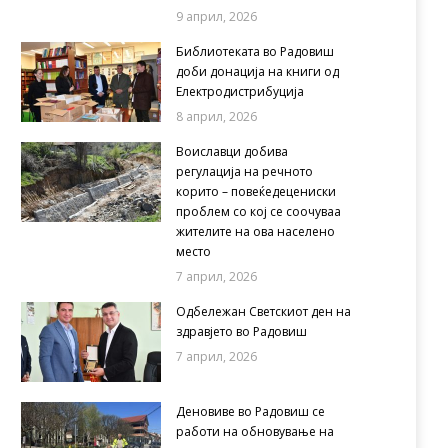
9 април, 2026
Библиотеката во Радовиш
доби донација на книги од
Електродистрибуција
8 април, 2026
Воиславци добива
регулација на речното
корито – повеќедецениски
проблем со кој се соочуваа
жителите на ова населено
место
7 април, 2026
Одбележан Светскиот ден на
здравјето во Радовиш
7 април, 2026
Деновиве во Радовиш се
работи на обновување на