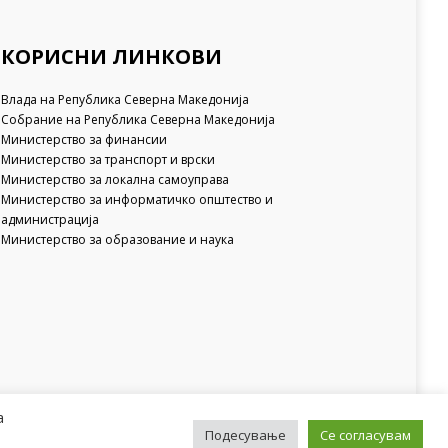
КОРИСНИ ЛИНКОВИ
Влада на Република Северна Македонија
Собрание на Република Северна Македонија
Министерство за финансии
Министерство за транспорт и врски
Министерство за локална самоуправа
Министерство за информатичко општество и
администрација
Министерство за образование и наука
а
Подесување
Се согласувам
апа на веб-страницата | Политика за приватност |
Архива