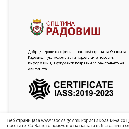
Добредојдовте на официјалната веб страна на Општина
Радовиш. Тука можете да ги најдете сите новости,
информации, и документи поврзани со работењето на
општината.
Веб страницата www.radovis.gov.mk користи колачиња со 
посетите. Со Вашето присуство на нашата веб страница се
© Општина Радовиш - 2022. Сите права се задржани