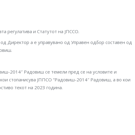
та регулатива и Статутот на JПCCO.
 од Директор а е управувано од Управен одбор составен од
овиш.
виш-2014″ Радовиш се темели пред се на условите и
о кои стопанисува ЈППСО “Радовиш-2014″ Радовиш, а во кои
стиво текот на 2023 година.