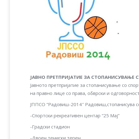
ЈАВНO ПРЕТПРИЈАТИЕ ЗА СТOПАНИСУВАЊЕ 
Jaвнотo претпријатие за стопанисување со спо
на правно лице со права, обврски и одговорност
ЈППСО “Радовиш-2014″ Радовиш,стопанисува с
-Спортски рекреативен центар “25 Мај”
-Градски стадион
-Двоен тениски терен