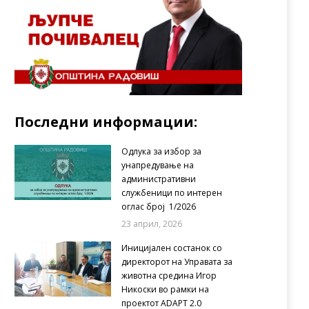
Последни информации:
Одлука за избор за
унапредување на
административни
службеници по интерен
оглас број 1/2026
23 април, 2026
Иницијален состанок со
директорот на Управата за
животна средина Игор
Никоски во рамки на
проектот ADAPT 2.0