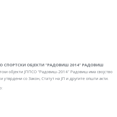
СО СПОРТСКИ ОБЈЕКТИ “РАДОВИШ 2014” РАДОВИШ
ртски објекти ЈППСО “Радовиш-2014″ Радовиш има својство
и утврдени со Закон, Статут на JП и другите општи aкти.
о: