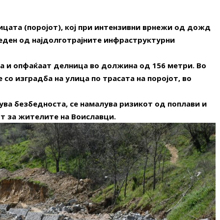
цата (поројот), кој при интензивни врнежи од дожд
 еден од најдолготрајните инфраструктурни
а и опфаќаат делница во должина од 156 метри. Во
со изградба на улица по трасата на поројот, во
ува безбедноста, се намалува ризикот од поплави и
т за жителите на Воиславци.