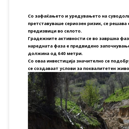
Со зафаќањето и уредувањето на суводоли
претставуваше сериозен ризик, се решава
предизвици во селото.
Градежните активности се во завршна фаз
наредната фаза е предвидено започнување 
должина од 640 метри.
Со оваа инвестиција значително се подобр
се создаваат услови за поквалитетен живо