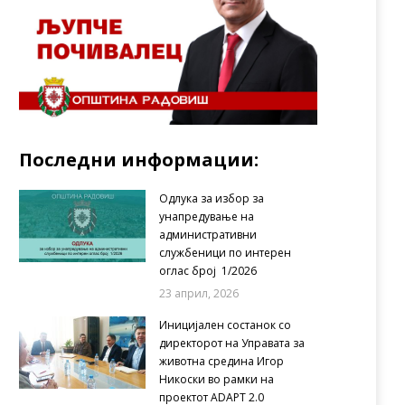
Последни информации:
Одлука за избор за
унапредување на
административни
службеници по интерен
оглас број 1/2026
23 април, 2026
Иницијален состанок со
директорот на Управата за
животна средина Игор
Никоски во рамки на
проектот ADAPT 2.0