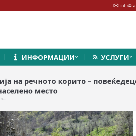
info@ra
ИНФОРМАЦИИ
УСЛУГИ
ја на речното корито – повеќедеце
населено место
то…