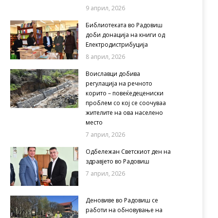
9 април, 2026
Библиотеката во Радовиш
доби донација на книги од
Електродистрибуција
8 април, 2026
Воиславци добива
регулација на речното
корито – повеќедецениски
проблем со кој се соочуваа
жителите на ова населено
место
7 април, 2026
Одбележан Светскиот ден на
здравјето во Радовиш
7 април, 2026
Деновиве во Радовиш се
работи на обновување на