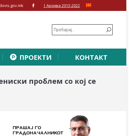
dovis.gov.mk
| Архива 2013-2022
Facebook
page
opens
in
new
window
ПРОЕКТИ
КОНТАКТ
ниски проблем со кој се