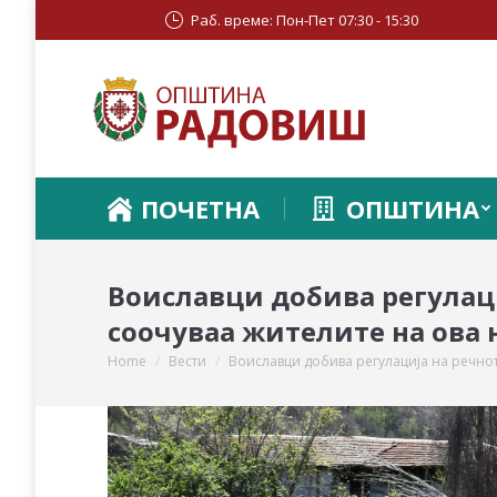
Раб. време: Пон-Пет 07:30 - 15:30
ПОЧЕТНА
ОПШТИНА
Воиславци добива регулаци
соочуваа жителите на ова 
Home
Вести
Воиславци добива регулација на речно
You are here: