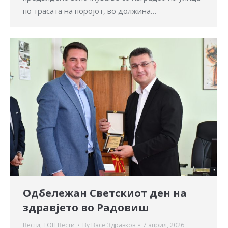
по трасата на поројот, во должина…
Одбележан Светскиот ден на
здравјето во Радовиш
Вести
,
ТОП Вести
By
Васе Здравков
7 април, 2026