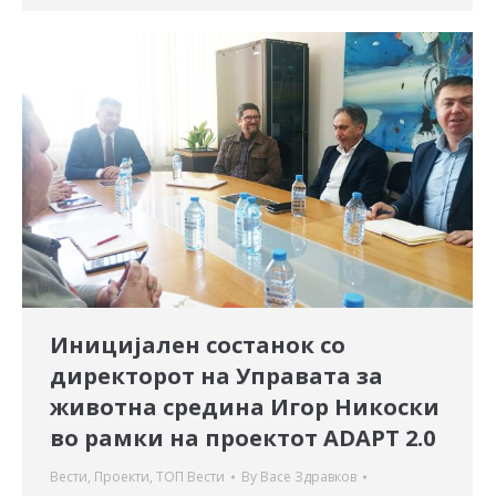
Иницијален состанок со
директорот на Управата за
животна средина Игор Никоски
во рамки на проектот ADAPT 2.0
Вести
,
Проекти
,
ТОП Вести
By
Васе Здравков