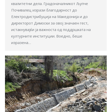
квалитетни дела. Градоначалникот Љупче
Почивалец изрази благодарност до
Електродистрибуција на Македонија и до
директорот Димоски за овој значаен гест,
истакнувајќи ја важноста од поддршката на
културните институции. Воедно, беше
изразена…