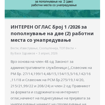
ИНТЕРЕН ОГЛАС број 1 /2026 за
пополнување на две (2) работни
места со унапредување
Вести
,
Известување
,
Соопштенија
,
ТОП Вести
By
Васе Здравков
3 април, 2026
Врз основа на член 48 од Законот за
административните службеници (,,Сл.весник на
РМ бр. 27/14,199/14,48/15,154/15,5/16,142/16
,11/18 и Сл.весник на РСМ бр.275/19,14/20,
215/21,99/22 и 208/24) и член 2 од Правникот
за формата и содржината на интерниот
оглас,начинот на поднесување на пријавата за
унапредување,начинот на спроведување на