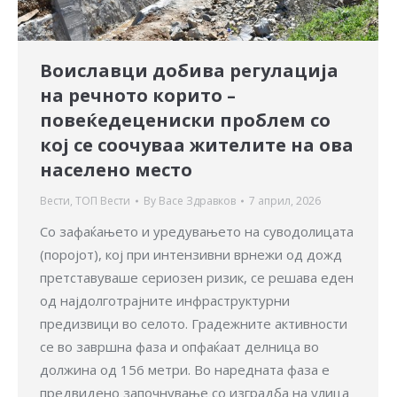
Воиславци добива регулација
на речното корито –
повеќедецениски проблем со
кој се соочуваа жителите на ова
населено место
Вести
,
ТОП Вести
By
Васе Здравков
7 април, 2026
Со зафаќањето и уредувањето на суводолицата
(поројот), кој при интензивни врнежи од дожд
претставуваше сериозен ризик, се решава еден
од најдолготрајните инфраструктурни
предизвици во селото. Градежните активности
се во завршна фаза и опфаќаат делница во
должина од 156 метри. Во наредната фаза е
предвидено започнување со изградба на улица