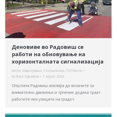
Деновиве во Радовиш се
работи на обновување на
хоризонталната сигнализација
Вести
,
Известување
,
Соопштенија
,
ТОП Вести
By
Васе Здравков
7 април, 2026
Општина Радовиш апелира до возачите за
внимателно движење и трпение додека траат
работите низ улиците на градот.