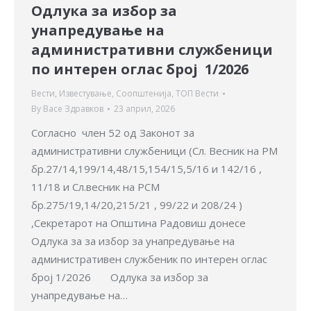
Одлука за избор за
унапредување на
административни службеници
по интерен оглас број 1/2026
Вести
,
Известување
,
Соопштенија
,
ТОП Вести
By
Васе Здравков
23 април, 2026
Согласно член 52 од Законот за
административни службеници (Сл. Весник на РМ
бр.27/14,199/14,48/15,154/15,5/16 и 142/16 ,
11/18 и Сл.весник на РСМ
бр.275/19,14/20,215/21 , 99/22 и 208/24 )
,Секретарот на Општина Радовиш донесе
Одлука за за избор за унапредување на
административен службеник по интерен оглас
број 1/2026 Одлука за избор за
унапредување на…