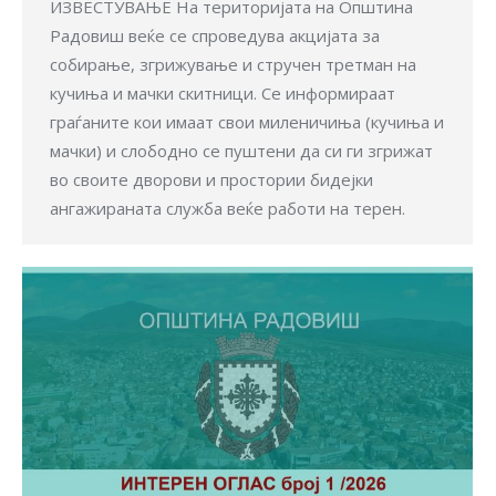
ИЗВЕСТУВАЊЕ На територијата на Општина
Радовиш веќе се спроведува акцијата за
собирање, згрижување и стручен третман на
кучиња и мачки скитници. Се информираат
граѓаните кои имаат свои миленичиња (кучиња и
мачки) и слободно се пуштени да си ги згрижат
во своите дворови и простории бидејки
ангажираната служба веќе работи на терен.