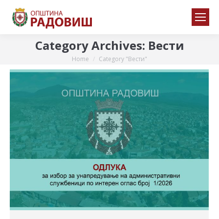
Category Archives:
Вести
Home
Category "Вести"
You are here: