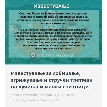
Известување за собирање,
згрижување и стручен третман
на кучиња и мачки скитници
Вести
,
Известување
,
Соопштенија
,
ТОП Вести
By
Васе Здравков
7 април, 2026