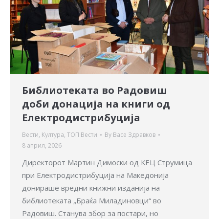
Библиотеката во Радовиш
доби донација на книги од
Електродистрибуција
Вести
,
Култура
,
ТОП Вести
By
Васе Здравков
8 април, 2026
Директорот Мартин Димоски од КЕЦ Струмица
при Електродистрибуција на Македонија
донираше вредни книжни изданија на
библиотеката „Браќа Миладиновци“ во
Радовиш. Станува збор за постари, но