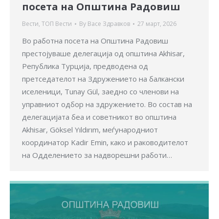
посета на Општина Радовиш
Вести
,
ТОП Вести
By
Васе Здравков
27 март, 2026
Во работна посета на Општина Радовиш
престојуваше делегација од општина Akhisar,
Република Турција, предводена од
претседателот на Здружението на балкански
иселеници, Tunay Gül, заедно со членови на
управниот одбор на здружението. Во состав на
делегацијата беа и советникот во општина
Akhisar, Göksel Yıldırım, меѓународниот
координатор Kadir Emin, како и раководителот
на Одделението за надворешни работи…