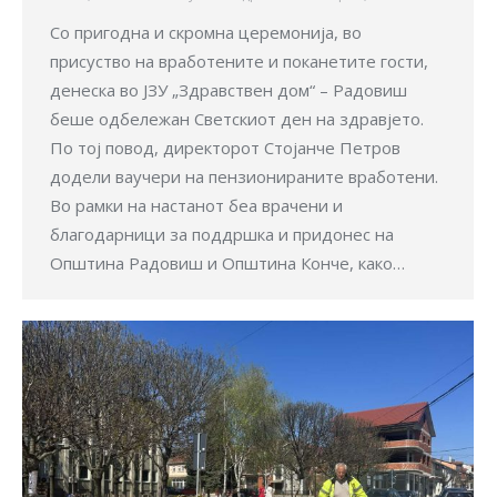
Со пригодна и скромна церемонија, во
присуство на вработените и поканетите гости,
денеска во ЈЗУ „Здравствен дом“ – Радовиш
беше одбележан Светскиот ден на здравјето.
По тој повод, директорот Стојанче Петров
додели ваучери на пензионираните вработени.
Во рамки на настанот беа врачени и
благодарници за поддршка и придонес на
Општина Радовиш и Општина Конче, како…