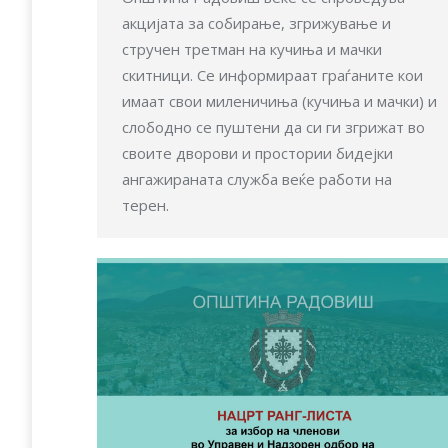
акцијата за собирање, згрижување и
стручен третман на кучиња и мачки
скитници. Се информираат граѓаните кои
имаат свои миленичиња (кучиња и мачки) и
слободно се пуштени да си ги згрижат во
своите дворови и простории бидејки
ангажираната служба веќе работи на
терен.