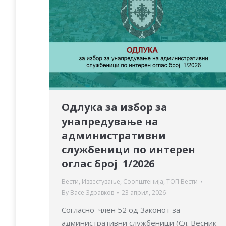
Одлука за избор за
унапредување на
административни
службеници по интерен
оглас број 1/2026
Вести
,
Известување
,
Соопштенија
,
ТОП Вести
By
Васе Здравков
23 април, 2026
Согласно член 52 од Законот за
административни службеници (Сл. Весник