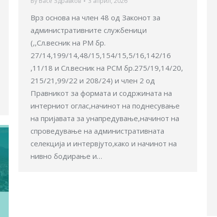
By
Васе Здравков
3 април, 2026
Врз основа на член 48 од Законот за
административните службеници
(,,Сл.весник на РМ бр.
27/14,199/14,48/15,154/15,5/16,142/16
,11/18 и Сл.весник на РСМ бр.275/19,14/20,
215/21,99/22 и 208/24) и член 2 од
Правникот за формата и содржината на
интерниот оглас,начинот на поднесување
на пријавата за унапредување,начинот на
спроведување на административната
селекција и интервјуто,како и начинот на
нивно бодирање и…