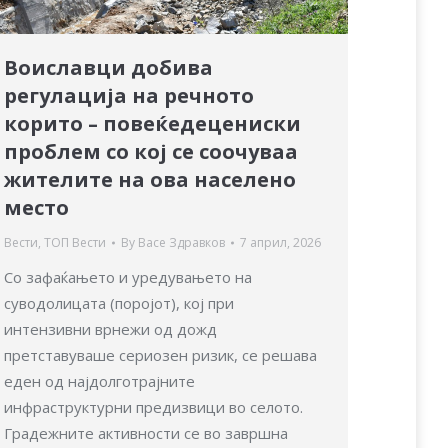
Воиславци добива
регулација на речното
корито – повеќедецениски
проблем со кој се соочуваа
жителите на ова населено
место
Вести
,
ТОП Вести
By
Васе Здравков
7 април, 2026
Со зафаќањето и уредувањето на
суводолицата (поројот), кој при
интензивни врнежи од дожд
претставуваше сериозен ризик, се решава
еден од најдолготрајните
инфраструктурни предизвици во селото.
Градежните активности се во завршна