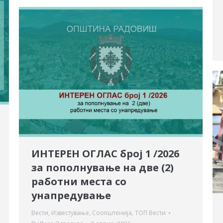
ИНТЕРЕН ОГЛАС број 1 /2026
за пополнување на две (2)
работни места со
унапредување
Вести
,
Известување
,
Соопштенија
,
ТОП Вести