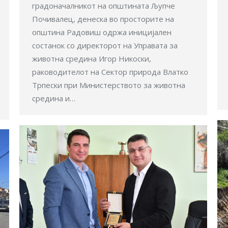
градоначалникот на општината Љупче
Почивалец, денеска во просторите на
општина Радовиш одржа иницијален
состанок со директорот на Управата за
животна средина Игор Никоски,
раководителот на Сектор природа Влатко
Трпески при Министерството за животна
средина и…