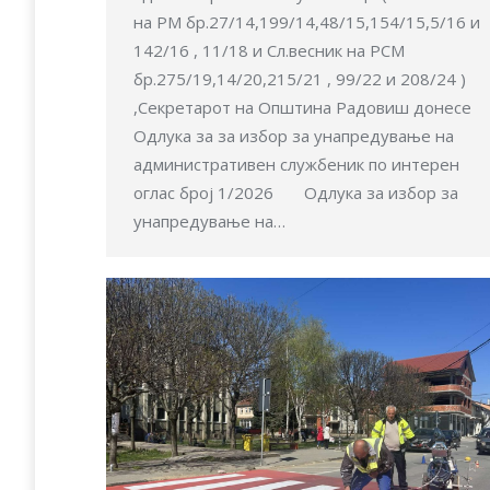
на РМ бр.27/14,199/14,48/15,154/15,5/16 и
142/16 , 11/18 и Сл.весник на РСМ
бр.275/19,14/20,215/21 , 99/22 и 208/24 )
,Секретарот на Општина Радовиш донесе
Одлука за за избор за унапредување на
административен службеник по интерен
оглас број 1/2026 Одлука за избор за
унапредување на…