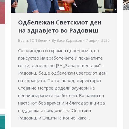
Одбележан Светскиот ден
на здравјето во Радовиш
Вести
,
ТОП Вести
By
Васе Здравков
7 април, 2026
Со пригодна и скромна церемонија, во
присуство на вработените и поканетите
гости, денеска во ЈЗУ „Здравствен дом“ –
Радовиш беше одбележан Светскиот ден
на здравјето. По тој повод, директорот
Стојанче Петров додели ваучери на
пензионираните вработени. Во рамки на
настанот беа врачени и благодарници за
поддршка и придонес на Општина
Радовиш и Општина Конче, како…