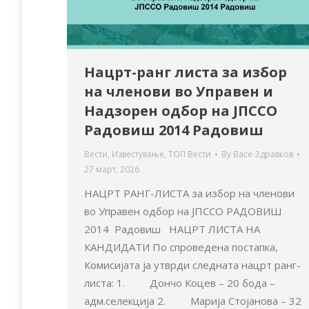
Нацрт-ранг листа за избор
на членови во Управен и
Надзорен одбор на ЈПССО
Радовиш 2014 Радовиш
Вести
,
Известување
,
ТОП Вести
By
Васе Здравков
27 март, 2026
НАЦРТ РАНГ-ЛИСТА за избор на членови
во Управен одбор на ЈПССО РАДОВИШ
2014 Радовиш НАЦРТ ЛИСТА НА
КАНДИДАТИ По спроведена постапка,
Комисијата ја утврди следната нацрт ранг-
листа: 1. Дончо Коцев – 20 бода –
адм.селекција 2. Марија Стојанова – 32