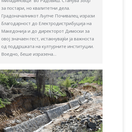
Миладиновци“ во Радовиш. Станува збор
за постари, но квалитетни дела.
Градоначалникот Љупче Почивалец изрази
благодарност до Електродистрибуција на
Македонија и до директорот Димоски за
овој значаен гест, истакнувајќи ја важноста
од поддршката на културните институции.
Воедно, беше изразена…