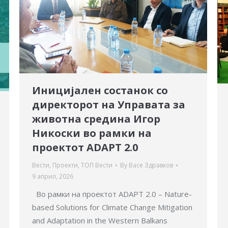
Иницијален состанок со
директорот на Управата за
животна средина Игор
Никоски во рамки на
проектот ADAPT 2.0
Вести
,
Проекти
,
ТОП Вести
By
Васе Здравков
9 април, 2026
Во рамки на проектот ADAPT 2.0 – Nature-
based Solutions for Climate Change Mitigation
and Adaptation in the Western Balkans