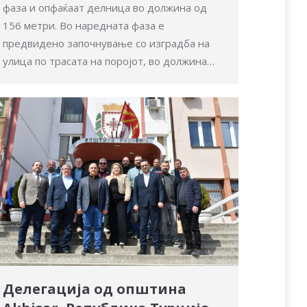
фаза и опфаќаат делница во должина од
156 метри. Во наредната фаза е
предвидено започнување со изградба на
улица по трасата на поројот, во должина…
Делегација од општина