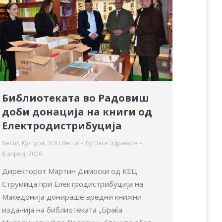
Библиотеката во Радовиш
доби донација на книги од
Електродистрибуција
Вести
,
Култура
,
ТОП Вести
By
Васе Здравков
8 април, 2026
Директорот Мартин Димоски од КЕЦ
Струмица при Електродистрибуција на
Македонија донираше вредни книжни
изданија на библиотеката „Браќа