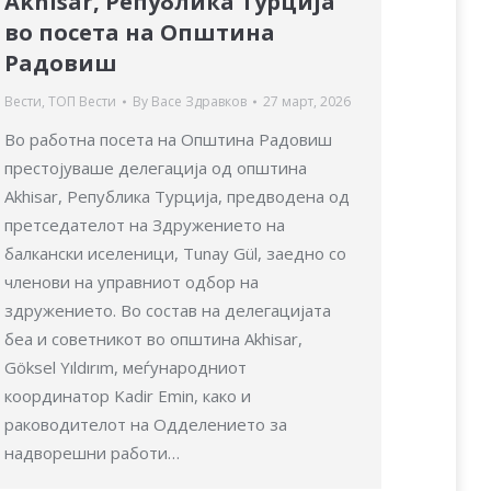
Akhisar, Република Турција
во посета на Општина
Радовиш
Вести
,
ТОП Вести
By
Васе Здравков
27 март, 2026
Во работна посета на Општина Радовиш
престојуваше делегација од општина
Akhisar, Република Турција, предводена од
претседателот на Здружението на
балкански иселеници, Tunay Gül, заедно со
членови на управниот одбор на
здружението. Во состав на делегацијата
беа и советникот во општина Akhisar,
Göksel Yıldırım, меѓународниот
координатор Kadir Emin, како и
раководителот на Одделението за
надворешни работи…