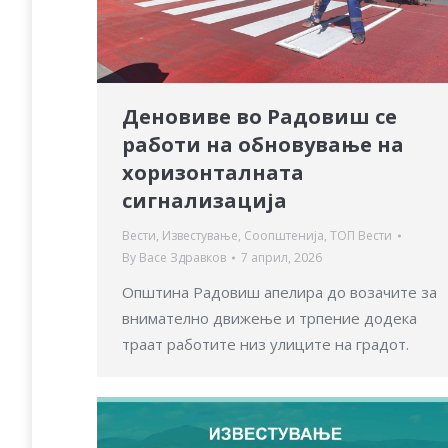
Деновиве во Радовиш се
работи на обновување на
хоризонталната
сигнализација
Вести
,
Известување
,
Соопштенија
,
ТОП Вести
By
Васе Здравков
7 април, 2026
Општина Радовиш апелира до возачите за
внимателно движење и трпение додека
траат работите низ улиците на градот.