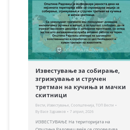
Известување за собирање,
згрижување и стручен
третман на кучиња и мачки
скитници
Вести
,
Известување
,
Соопштенија
,
ТОП Вести
By
Васе Здравков
7 април, 2026
ИЗВЕСТУВАЊЕ На територијата на
Општина Радовиш веќе се спроведува