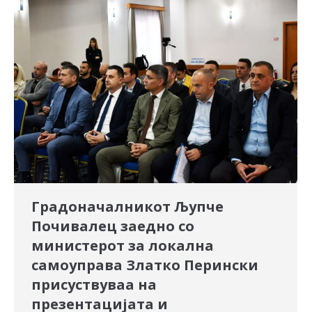
Градоначалникот Љупче
Почивалец заедно со
министерот за локална
самоуправа Златко Перински
присуствуваа на
презентацијата и