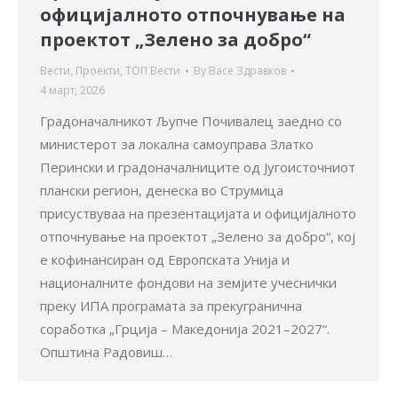
официјалното отпочнување на
проектот „Зелено за добро“
Вести
,
Проекти
,
ТОП Вести
By
Васе Здравков
4 март, 2026
Градоначалникот Љупче Почивалец заедно со
министерот за локална самоуправа Златко
Перински и градоначалниците од Југоисточниот
плански регион, денеска во Струмица
присуствуваа на презентацијата и официјалното
отпочнување на проектот „Зелено за добро“, кој
е кофинансиран од Европската Унија и
националните фондови на земјите учеснички
преку ИПА програмата за прекугранична
соработка „Грција – Македонија 2021–2027“.
Општина Радовиш…