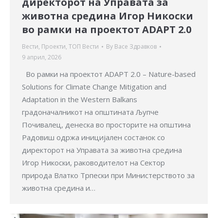
директорот на Управата за
животна средина Игор Никоски
во рамки на проектот ADAPT 2.0
Вести
,
Проекти
,
ТОП Вести
By
Васе Здравков
9 април, 2026
Во рамки на проектот ADAPT 2.0 – Nature-based
Solutions for Climate Change Mitigation and
Adaptation in the Western Balkans
градоначалникот на општината Љупче
Почивалец, денеска во просторите на општина
Радовиш одржа иницијален состанок со
директорот на Управата за животна средина
Игор Никоски, раководителот на Сектор
природа Влатко Трпески при Министерството за
животна средина и…