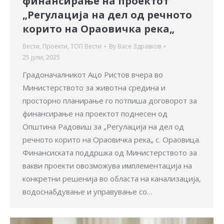
финансирање на проектот
„Регулација на дел од речното
корито на Ораовичка река„
Вести
,
Проекти
,
ТОП Вести
By
Васе Здравков
25 јули, 2025
Градоначалникот Ацо Ристов вчера во
Министерството за животна средина и
просторно планирање го потпиша договорот за
финансирање на проектот поднесен од
Општина Радовиш за „Регулација на дел од
речното корито на Ораовичка река„ с. Ораовица.
Финансиската поддршка од Министерството за
вакви проекти овозможува имплементација на
конкретни решенија во областа на канализација,
водоснабдување и управување со…