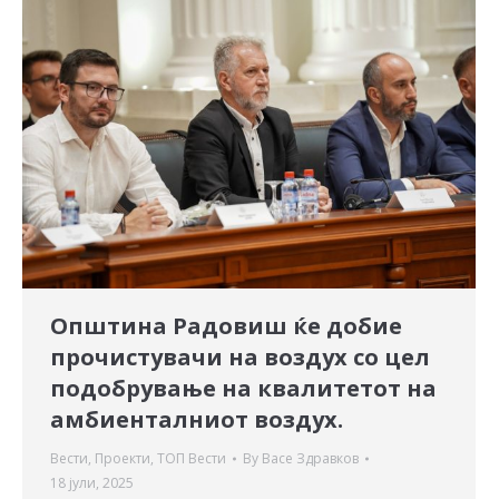
Општина Радовиш ќе добие
прочистувачи на воздух со цел
подобрување на квалитетот на
амбиенталниот воздух.
Вести
,
Проекти
,
ТОП Вести
By
Васе Здравков
18 јули, 2025