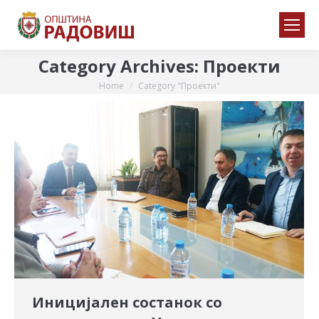
Category Archives:
Проекти
Home
Category "Проекти"
You are here:
Иницијален состанок со