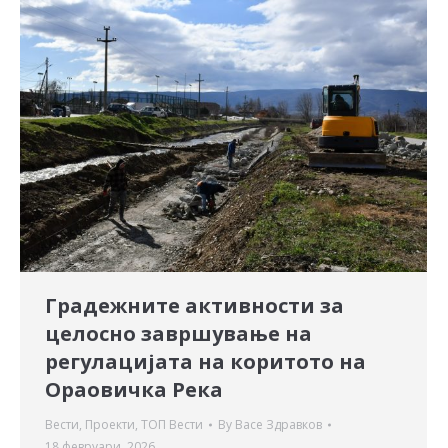
Градежните активности за
целосно завршување на
регулацијата на коритото на
Ораовичка Река
Вести
,
Проекти
,
ТОП Вести
By
Васе Здравков
18 февруари, 2026