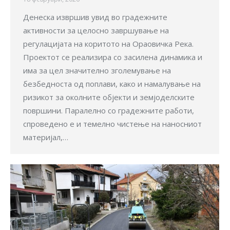
Денеска извршив увид во градежните
активности за целосно завршување на
регулацијата на коритото на Ораовичка Река.
Проектот се реализира со засилена динамика и
има за цел значително зголемување на
безбедноста од поплави, како и намалување на
ризикот за околните објекти и земјоделските
површини. Паралелно со градежните работи,
спроведено е и темелно чистење на наносниот
материјал,…