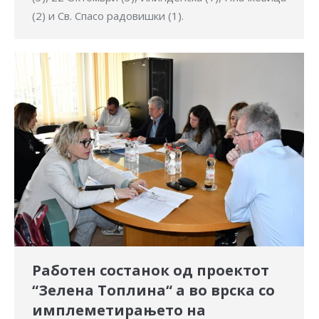
(2) и Св. Спасо радовишки (1).
Работен состанок од проектот
“Зелена Топлина“ а во врска со
имплеметирањето на