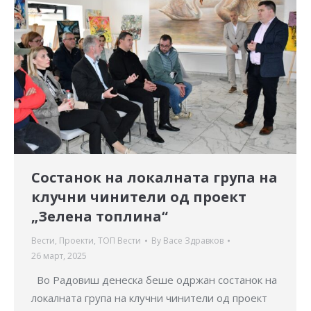
Состанок на локалната група на
клучни чинители од проект
„Зелена топлина“
Вести
,
Проекти
,
ТОП Вести
By
Васе Здравков
26 март, 2025
Во Радовиш денеска беше одржан состанок на
локалната група на клучни чинители од проект