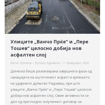
Улиците „Ванчо Прќе“ и „Пере
Тошев“ целосно добија нов
асфалтен слој
Вести
,
Проекти
By
Васе Здравков
11 февруари, 2026
Денеска беше реализирана завршната фаза од
санацијата на оштетениот асфалт и крпењето
на ударните дупки во Радовиш, при што
улиците „Ванчо Прќе“ и „Пере Тошев“ целосно
добија нов асфалтен слој. Овие активности се
дел од претходно склучениот договор за