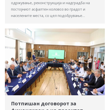
одржување, реконструкција и надградба на
постојниот асфалтен коловоз во градот и
населените места, со цел подобрување…
Потпишан договорот за