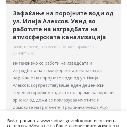
Зафаќање на поројните води од
ул. Илија Алексов. Увид во
работите на изградбата на
атмосферската канализација
Вести
,
Проекти
,
ТОП Вести
By
Васе Здравков
25 март, 2025
Интензивно со работи на изведбата и
изградбата на атмосферската канализација –
зафаќање на поројните води од ул. Илија
Алексов, кој претставуваше еден децениски
нерешен проблем каде што за време на поројни
врнежи од дожд се поплавуваа имотите и
домовите на граѓаните. Градоначалникот Ацо
Ристов изврши увид во работите на овој проект
Веб страницата www.radovis.gov.mk користи колачиња
кој треба да биде…
со цел подобрување на Вашето корисничко искуство и