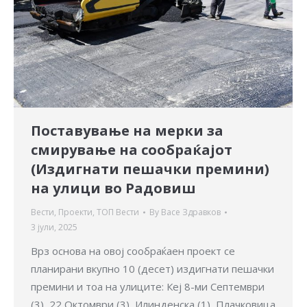
Поставување на мерки за
смирување на сообраќајот
(Издигнати пешачки премини)
на улици во Радовиш
Вести
,
Проекти
,
ТОП Вести
By
Васе Здравков
3 јули, 2025
Врз основа на овој сообраќаен проект се
планирани вкупно 10 (десет) издигнати пешачки
премини и тоа на улиците: Кеј 8-ми Септември
(3), 22 Октомври (3), Илинденска (1), Плачковица