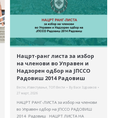
Нацрт-ранг листа за избор
на членови во Управен и
Надзорен одбор на ЈПССО
Радовиш 2014 Радовиш
Вести
,
Известување
,
ТОП Вести
By
Васе Здравков
27 март, 2026
НАЦРТ РАНГ-ЛИСТА за избор на членови
во Управен одбор на ЈПССО РАДОВИШ
2014 Радовиш НАЦРТ ЛИСТА НА