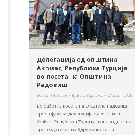
Делегација од општина
Akhisar, Република Турција
во посета на Општина
Радовиш
Вести
,
ТОП Вести
By
Васе Здравков
27 март, 2026
Во работна посета на Општина Радовиш
престојуваше делегација од општина
Akhisar, Република Турција, предводена од
претседателот на Здружението на