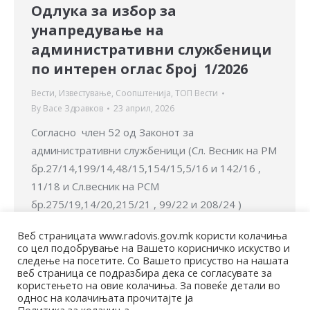
Одлука за избор за
унапредување на
административни службеници
по интерен оглас број 1/2026
Вести
,
Известување
,
Соопштенија
,
ТОП Вести
By
Васе Здравков
23 април, 2026
Согласно член 52 од Законот за
административни службеници (Сл. Весник на РМ
бр.27/14,199/14,48/15,154/15,5/16 и 142/16 ,
11/18 и Сл.весник на РСМ
бр.275/19,14/20,215/21 , 99/22 и 208/24 )
,Секретарот на Општина Радовиш донесе
Веб страницата www.radovis.gov.mk користи колачиња
Одлука за за избор за унапредување на
со цел подобрување на Вашето корисничко искуство и
административен службеник по интерен оглас
следење на посетите. Со Вашето присуство на нашата
веб страница се подразбира дека се согласувате за
број 1/2026 Одлука за избор за
користењето на овие колачиња. За повеќе детали во
унапредување на…
однос на колачињата прочитајте ја