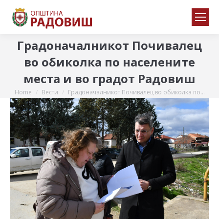
Градоначалникот Почивалец
во обиколка по населените
места и во градот Радовиш
Home
Вести
Градоначалникот Почивалец во обиколка по…
You are here: