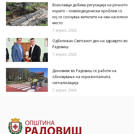
Воиславци добива регулација на речното
корито – повеќедецениски проблем со
кој се соочуваа жителите на ова населено
место
7 април, 2026
Одбележан Светскиот ден на здравјето во
Радовиш
7 април, 2026
Деновиве во Радовиш се работи на
обновување на хоризонталната
сигнализација
7 април, 2026