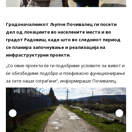
Градоначалникот
Љупче Почивалец
ги посети
дел од локациите во населените места и во
градот
Радовиш
, каде што во следниот период
се планира започнување и реализација на
инфраструктурни проекти.
„Со овие проекти ќе ги подобриме условите за живот и
ќе обезбедиме подобро и поефикасно функционирање
за сите наши сограѓани“, информираше Почивалец.