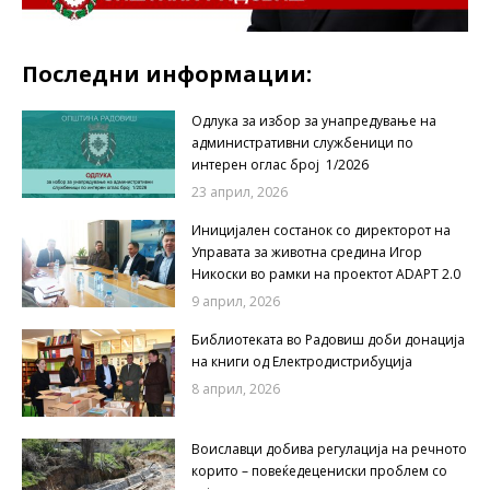
Последни информации:
Одлука за избор за унапредување на
административни службеници по
интерен оглас број 1/2026
23 април, 2026
Иницијален состанок со директорот на
Управата за животна средина Игор
Никоски во рамки на проектот ADAPT 2.0
9 април, 2026
Библиотеката во Радовиш доби донација
на книги од Електродистрибуција
8 април, 2026
Воиславци добива регулација на речното
корито – повеќедецениски проблем со