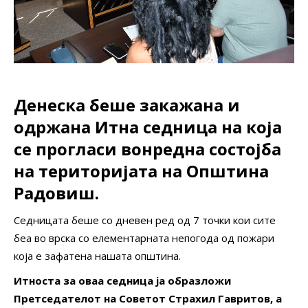
Денеска беше закажана и
одржана Итна седница на која
се прогласи вонредна состојба
на територијата на Општина
Радовиш.
Седницата беше со дневен ред од 7 точки кои сите
беа во врска со елементарната непогода од пожари
која е зафатена нашата општина.
Итноста за оваа седница ја образложи
Претседателот на Советот Страхил Гавритов, а