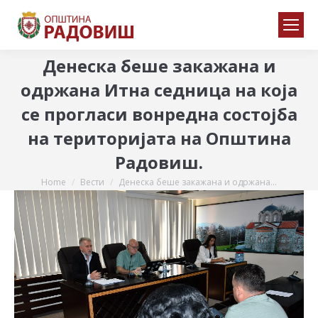
Денеска беше закажана и
одржана Итна седница на која
се прогласи вонредна состојба
на територијата на Општина
Радовиш.
Home
Вести
Денеска беше закажана и одржана…
You are here: