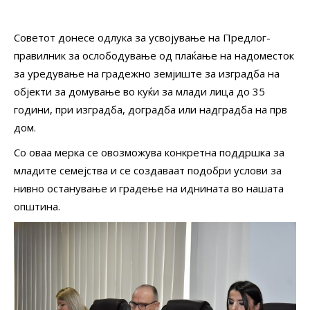
Советот донесе одлука за усвојување на Предлог-
правилник за ослободување од плаќање на надоместок
за уредување на градежно земјиште за изградба на
објекти за домување во куќи за млади лица до 35
години, при изградба, доградба или надградба на прв
дом.
Со оваа мерка се овозможува конкретна поддршка за
младите семејства и се создаваат подобри услови за
нивно останување и градење на иднината во нашата
општина.