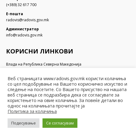
(+389) 32 617 700
Е-пошта
radovis@radovis.gov.mk
Администратор
info@radovis.gov.mk
КОРИСНИ ЛИНКОВИ
Влада на Република Северна Македонија
Собрание на Република Северна Македонија
Министерство за финансии
Веб страницата www.radovis.gov.mk користи колачиња
Министерство за транспорт и врски
со цел подобрување на Вашето корисничко искуство и
Министерство за локална самоуправа
следење на посетите. Со Вашето присуство на нашата
веб страница се подразбира дека се согласувате за
Министерство за информатичко општество и администрација
користењето на овие колачиња. За повеќе детали во
Министерство за образование и наука
однос на колачињата прочитајте ја
Политика за колачиња
Подесување
Се согласувам
© Општина Радовиш - 2022. Сите права се задржани
Мапа на веб-страницата | Политика за приватност |
Архива