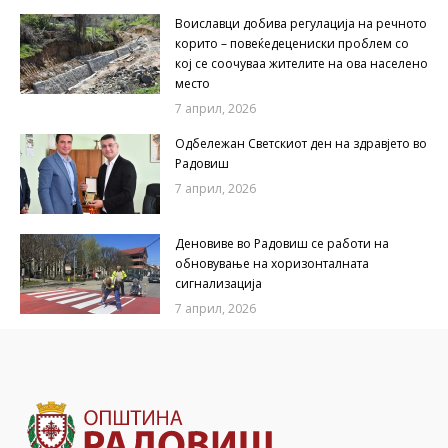
Воиславци добива регулација на речното
корито – повеќедецениски проблем со
кој се соочуваа жителите на ова населено
место
7 април, 2026
Одбележан Светскиот ден на здравјето во
Радовиш
7 април, 2026
Деновиве во Радовиш се работи на
обновување на хоризонталната
сигнализација
7 април, 2026