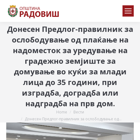
Донесен Предлог-правилник за
ослободување од плаќање на
надоместок за уредување на
градежно земјиште за
домување во куќи за млади
лица до 35 години, при
изградба, доградба или
надградба на прв дом.
Home
Вести
You are here:
Донесен Предлог-правилник за ослободување од…