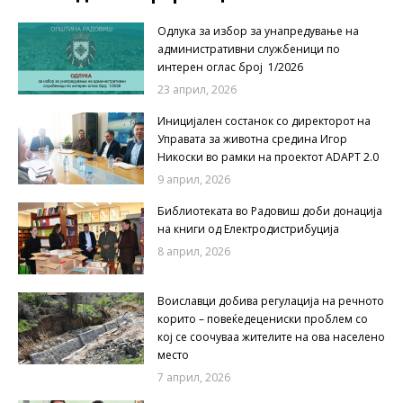
Одлука за избор за унапредување на
административни службеници по
интерен оглас број 1/2026
23 април, 2026
Иницијален состанок со директорот на
Управата за животна средина Игор
Никоски во рамки на проектот ADAPT 2.0
9 април, 2026
Библиотеката во Радовиш доби донација
на книги од Електродистрибуција
8 април, 2026
Воиславци добива регулација на речното
корито – повеќедецениски проблем со
кој се соочуваа жителите на ова населено
место
7 април, 2026