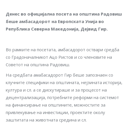
Денес во официјална посета на општина Радовиш
беше амбасадорот на Европската Унија во
Република Северна Македонија, Дејвид Гир.
Во рамките на посетата, амбасадорот оствари средба
со Градоначалникот Ацо Ристов и со членовите на
Советот на општина Радовиш.
На средбата амабасадорот Гир беше запознаен со
клучните специфики на општината, нејзината историја,
култура и сл. а се дискутираше и за процесот на
децентрализација, потребните реформи на системот
на финансирање на општините, можностите за
привлекување на инвестиции, проектите околу
заштитата на животната средина и сл.