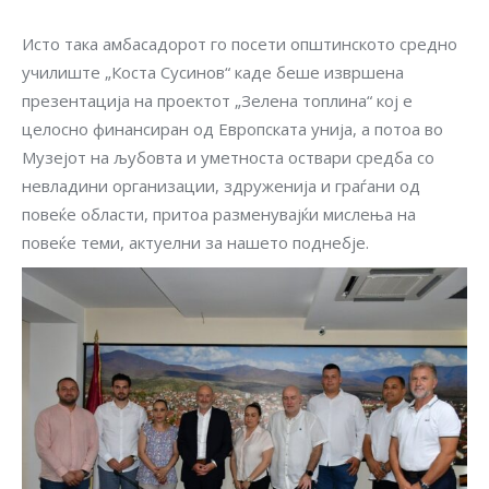
Исто така амбасадорот го посети општинското средно
училиште „Коста Сусинов“ каде беше извршена
презентација на проектот „Зелена топлина“ кој е
целосно финансиран од Европската унија, а потоа во
Музејот на љубовта и уметноста оствари средба со
невладини организации, здруженија и граѓани од
повеќе области, притоа разменувајќи мислења на
повеќе теми, актуелни за нашето поднебје.