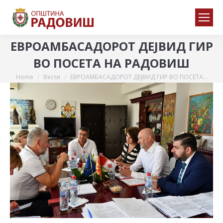
ЕВРОАМБАСАДОРОТ ДЕЈВИД ГИР
ВО ПОСЕТА НА РАДОВИШ
Home
Вести
ЕВРОАМБАСАДОРОТ ДЕЈВИД ГИР ВО ПОСЕТА…
You are here: