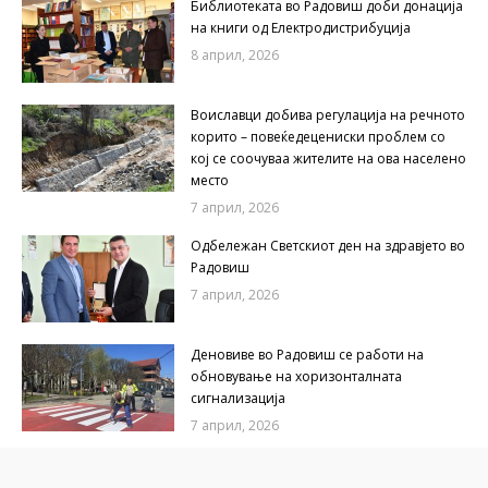
Библиотеката во Радовиш доби донација
на книги од Електродистрибуција
8 април, 2026
Воиславци добива регулација на речното
корито – повеќедецениски проблем со
кој се соочуваа жителите на ова населено
место
7 април, 2026
Одбележан Светскиот ден на здравјето во
Радовиш
7 април, 2026
Деновиве во Радовиш се работи на
обновување на хоризонталната
сигнализација
7 април, 2026