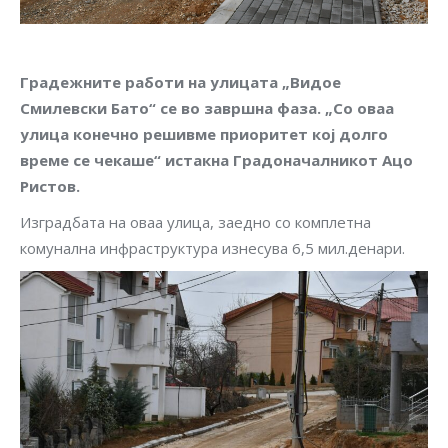
Градежните работи на улицата „Видое
Смилевски Бато“ се во завршна фаза. „Со оваа
улица конечно решивме приоритет кој долго
време се чекаше“ истакна Градоначалникот Ацо
Ристов.
Изградбата на оваа улица, заедно со комплетна
комунална инфраструктура изнесува 6,5 мил.денари.