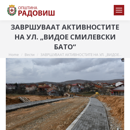
ЗАВРШУВААТ АКТИВНОСТИТЕ
НА УЛ. „ВИДОЕ СМИЛЕВСКИ
БАТО“
Home
Вести
ЗАВРШУВААТ АКТИВНОСТИТЕ НА УЛ. „ВИДОЕ…
You are here: