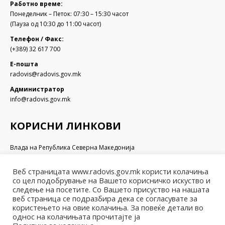
Работно време:
Понеделник – Петок: 07:30 – 15:30 часот
(Пауза од 10:30 до 11:00 часот)
Телефон / Факс:
(+389) 32 617 700
Е-пошта
radovis@radovis.gov.mk
Администратор
info@radovis.gov.mk
КОРИСНИ ЛИНКОВИ
Влада на Република Северна Македонија
Собрание на Република Северна Македонија
Министерство за финансии
Веб страницата www.radovis.gov.mk користи колачиња
Министерство за транспорт и врски
со цел подобрување на Вашето корисничко искуство и
Министерство за локална самоуправа
следење на посетите. Со Вашето присуство на нашата
Министерство за информатичко општество и администрација
веб страница се подразбира дека се согласувате за
користењето на овие колачиња. За повеќе детали во
Министерство за образование и наука
однос на колачињата прочитајте ја