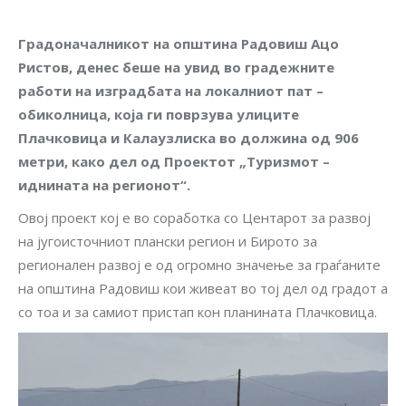
Градоначалникот на општина Радовиш Ацо
Ристов, денес беше на увид во градежните
работи на изградбата на локалниот пат –
обиколница, која ги поврзува улиците
Плачковица и Калаузлиска во должина од 906
метри, како дел од Проектот „Туризмот –
иднината на регионот“.
Овој проект кој е во соработка со Центарот за развој
на југоисточниот плански регион и Бирото за
регионален развој е од огромно значење за граѓаните
на општина Радовиш кои живеат во тој дел од градот а
со тоа и за самиот пристап кон планината Плачковица.