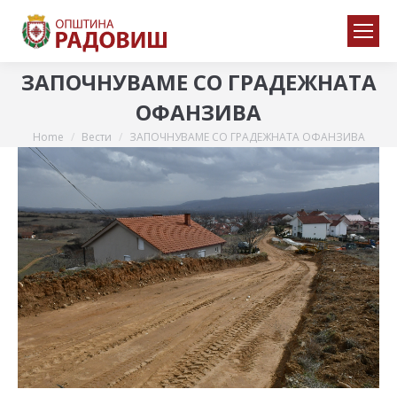
ЗАПОЧНУВАМЕ СО ГРАДЕЖНАТА
ОФАНЗИВА
Home
Вести
ЗАПОЧНУВАМЕ СО ГРАДЕЖНАТА ОФАНЗИВА
You are here: