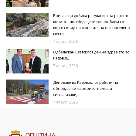
Воиславци добива регулација на речното
корито – повеќедецениски проблем со
кој се соочуваа жителите на ова населено
место
7 април, 2026
Одбележан Светскиот ден на здравјето во
Радовиш
7 април, 2026
Деновиве во Радовиш се работи на
обновување на хоризонталната
сигнализација
7 април, 2026