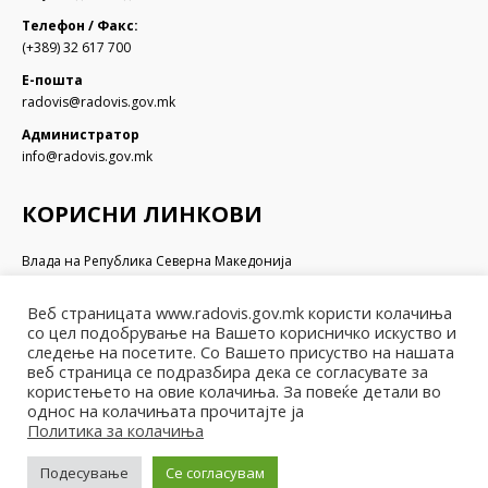
Телефон / Факс:
(+389) 32 617 700
Е-пошта
radovis@radovis.gov.mk
Администратор
info@radovis.gov.mk
КОРИСНИ ЛИНКОВИ
Влада на Република Северна Македонија
Собрание на Република Северна Македонија
Министерство за финансии
Веб страницата www.radovis.gov.mk користи колачиња
Министерство за транспорт и врски
со цел подобрување на Вашето корисничко искуство и
Министерство за локална самоуправа
следење на посетите. Со Вашето присуство на нашата
Министерство за информатичко општество и администрација
веб страница се подразбира дека се согласувате за
користењето на овие колачиња. За повеќе детали во
Министерство за образование и наука
однос на колачињата прочитајте ја
Политика за колачиња
Подесување
Се согласувам
© Општина Радовиш - 2022. Сите права се задржани