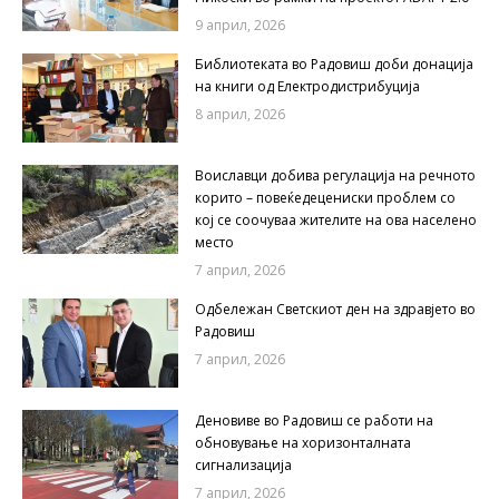
9 април, 2026
Библиотеката во Радовиш доби донација
на книги од Електродистрибуција
8 април, 2026
Воиславци добива регулација на речното
корито – повеќедецениски проблем со
кој се соочуваа жителите на ова населено
место
7 април, 2026
Одбележан Светскиот ден на здравјето во
Радовиш
7 април, 2026
Деновиве во Радовиш се работи на
обновување на хоризонталната
сигнализација
7 април, 2026