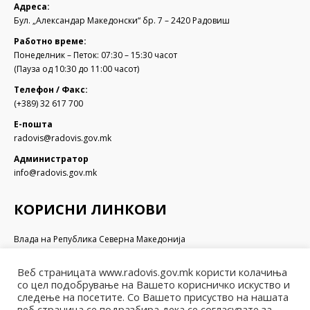
Адреса:
Бул. „Александар Македонски“ бр. 7 – 2420 Радовиш
Работно време:
Понеделник – Петок: 07:30 – 15:30 часот
(Пауза од 10:30 до 11:00 часот)
Телефон / Факс:
(+389) 32 617 700
Е-пошта
radovis@radovis.gov.mk
Администратор
info@radovis.gov.mk
КОРИСНИ ЛИНКОВИ
Влада на Република Северна Македонија
Собрание на Република Северна Македонија
Министерство за финансии
Веб страницата www.radovis.gov.mk користи колачиња
Министерство за транспорт и врски
со цел подобрување на Вашето корисничко искуство и
Министерство за локална самоуправа
следење на посетите. Со Вашето присуство на нашата
Министерство за информатичко општество и администрација
веб страница се подразбира дека се согласувате за