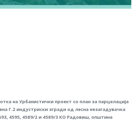
отка на Урбанистички проект со план за парцелација
ена Г.2 индустриски згради од лесна незагадувачка
593, 4595, 4589/2 и
4589/
3 КО Радовиш, општина