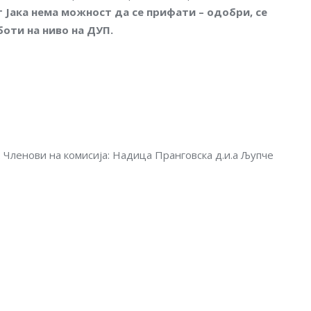
 Јака нема можност да се прифати – одобри
,
се
боти на ниво на ДУП
.
. Членови на комисија: Надица Пранговска д.и.а Љупче