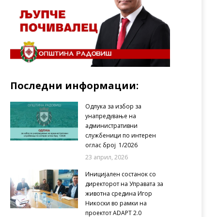
Последни информации:
Одлука за избор за
унапредување на
административни
службеници по интерен
оглас број 1/2026
23 април, 2026
Иницијален состанок со
директорот на Управата за
животна средина Игор
Никоски во рамки на
проектот ADAPT 2.0