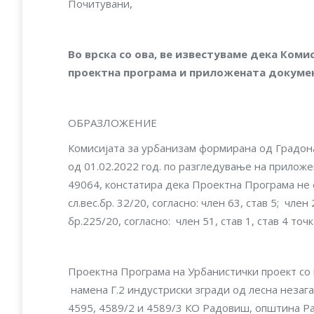
Почитувани,
В
о врска со ова, ве известуваме дека Ком
проектна програма и приложената докумен
ОБРАЗЛОЖЕНИЕ
Комисијата за урбанизам формирана од Градон
од 01.02.2022 год. по разгледување на приложе
49064, констатира дека Проектна Програма не 
сл.вес.бр. 32/20, согласно: член 63, став 5; чл
бр.225/20, согласно: член 51, став 1, став 4 точка 
Проектна Програма на Урбанистички проект со п
намена Г.2 индустриски згради од лесна незага
4595, 4589/2 и 4589/3 КО Радовиш, општина Ра