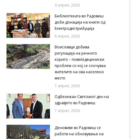
9 април, 2026
Библиотеката во Радовиш
доби донација на книги од
Електродистрибуција
8 април, 2026
Воиславци добива
регулација на речното
корито – повеќедецениски
проблем со кој се соочуваа
жителите на ова населено
место
7 април, 2026
Одбележан Светскиот ден на
здравјето во Радовиш
7 април, 2026
Деновиве во Радовиш се
работи на обновување на