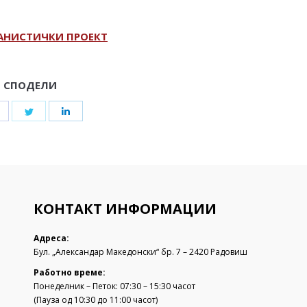
БАНИСТИЧКИ ПРОЕКТ
СПОДЕЛИ
Share
Share
Share
on
on
on
Facebook
Twitter
LinkedIn
КОНТАКТ ИНФОРМАЦИИ
Адреса:
Бул. „Александар Македонски“ бр. 7 – 2420 Радовиш
Работно време:
Понеделник – Петок: 07:30 – 15:30 часот
(Пауза од 10:30 до 11:00 часот)