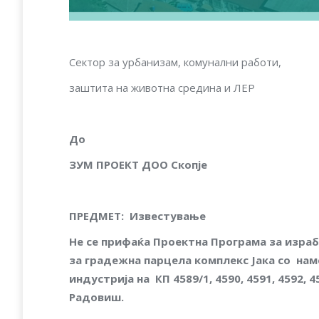
Сектор за урбанизам, комунални работи,
заштита на животна средина и ЛЕР
До
З
У
М ПРОЕКТ ДОО Скопје
ПРЕДМЕТ
:
Известување
Н
е се прифаќа Проектна Програма за израб
за градежна парцела комплекс Јака со нам
индустрија на КП 4589/1, 4590, 4591, 4592, 4
Радовиш.