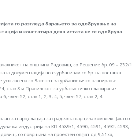
исијата го разгледа барањето за одобрување на
тација и констатира дека истата не се одобрува
.
ачалникот на општина Радовиш, со Решение бр. 09 – 232/1
ната документација во е-урбанизам со бр. на постапка
е успгласена со Законот за урбанистичко планирање
ен 24, став 8 и Правилнкот за урбанистичко планирање
6; член 52, став 1, 2, 3, 4, 5; член 57, став 2, 4.
лан за парцелација за градежна парцела комплекс Јака со
дувачка индустрија на КП 4589/1, 4590, 4591, 4592, 4593,
довиш, со површина на проектен опфат од 9,51ха,