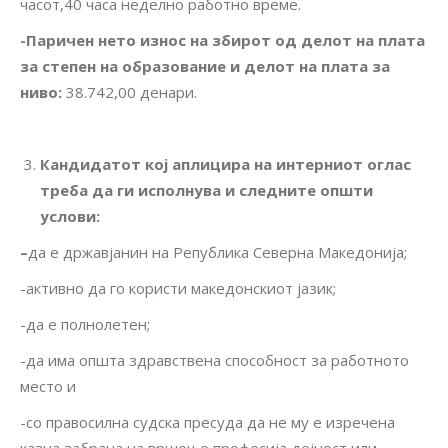
часот,40 часа неделно работно време.
-Паричен нето износ на збирот од делот на плата
за степен на образование и делот на плата за
ниво
:
38.742,00 денари.
Кандидатот кој аплицира на интерниот оглас
треба да ги исполнува и следните општи
услови
:
–
да е државјанин на Република Северна Македонија;
-активно да го користи македонскиот јазик;
-да е полнолетен;
-да има општа здравствена способност за работното
место и
-со правосилна судска пресуда да не му е изречена