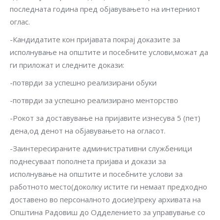
последната година пред објавувањето на интерниот
оглас.
-Кандидатите кон пријавата покрај доказите за
исполнување на општите и посебните услови,можат да
ги приложат и следните докази:
-потврди за успешно реализирани обуки
-потврди за успешно реализирано менторство
-Рокот за доставување на пријавите изнесува 5 (пет)
дена,од денот на објавувањето на огласот.
-Заинтересираните административни службеници
поднесуваат пополнета пријава и докази за
исполнување на општите и посебните услови за
работното место(доколку истите ги немаат предходно
доставено во персоналното досие)преку архивата на
Општина Радовиш до Одделението за управување со