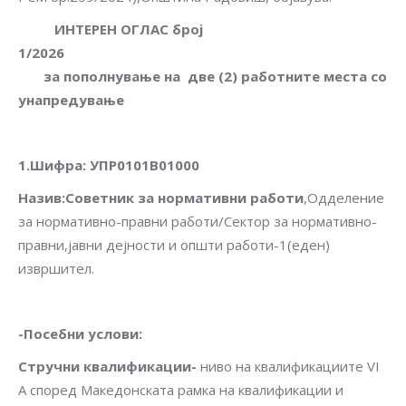
ИНТЕРЕН ОГЛАС број
1/202
за пополнување на
две (2) работните места со
унапредување
1.Шифра
:
УПР0101В01000
Назив
:
Советник за нормативни работи
,Одделение
за нормативно-правни работи/Сектор за нормативно-
правни,јавни дејности и општи работи-1(еден)
извршител.
-Посебни услови
:
Стручни квалификации-
ниво на квалификациите VI
A според Македонската рамка на квалификации и