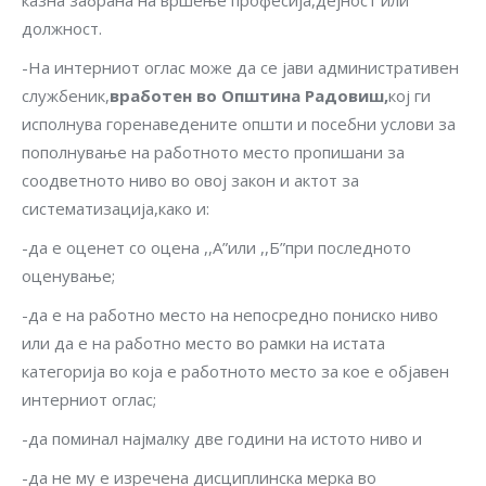
казна забрана на вршење професија,дејност или
должност.
-На интерниот оглас може да се јави административен
службеник,
вработен во Општина
Радовиш
,
кој ги
исполнува горенаведените општи и посебни услови за
пополнување на работното место пропишани за
соодветното ниво во овој закон и актот за
систематизација,како и:
-да е оценет со оцена ,,A”или ,,Б”при последното
оценување;
-да е на работно место на непосредно пониско ниво
или да е на работно место во рамки на истата
категорија во која е работното место за кое е објавен
интерниот оглас;
-да поминал најмалку две години на истото ниво и
-да не му е изречена дисциплинска мерка во