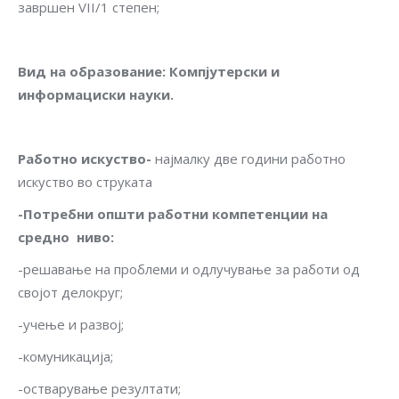
завршен VII/1 степен;
Вид на образование
:
Компјутерски и
информациски науки.
Работно искуство-
најмалку две години работно
искуство во струката
-Потребни општи работни компетенции на
средно ниво
:
-решавање на проблеми и одлучување за работи од
својот делокруг;
-учење и развој;
-комуникација;
-остварување резултати;