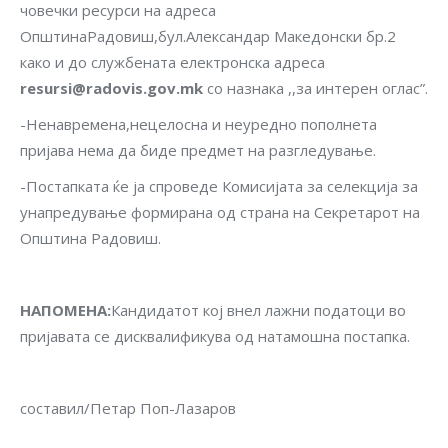
човечки ресурси на адреса
ОпштинаРадовиш,бул.Александар Македонски бр.2
како и до службената електронска адреса
resursi@radovis.gov.mk
со назнака ,,за интерен оглас”.
-Ненавремена,нецелосна и неуредно пополнета
пријава нема да биде предмет на разгледување.
-Постапката ќе ја спроведе Комисијата за селекција за
унапредување формирана од страна на Секретарот на
Општина Радовиш.
НАПОМЕНА
:
Кандидатот кој внел лажни податоци во
пријавата се дисквалификува од натамошна постапка.
составил/Петар Поп-Лазаров