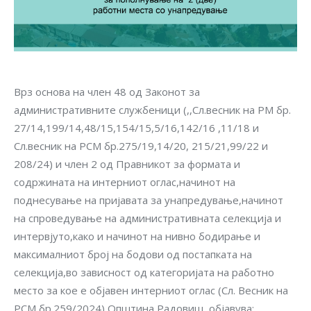
Врз основа на член 48 од Законот за
административните службеници (,,Сл.весник на РМ бр.
27/14,199/14,48/15,154/15,5/16,142/16 ,11/18 и
Сл.весник на РСМ бр.275/19,14/20, 215/21,99/22 и
208/24) и член 2 од Правникот за формата и
содржината на интерниот оглас,начинот на
поднесување на пријавата за унапредување,начинот
на спроведување на административната селекција и
интервјуто,како и начинот на нивно бодирање и
максималниот број на бодови од постапката на
селекција,во зависност од категоријата на работно
место за кое е објавен интерниот оглас (Сл. Весник на
РСМ бр.259/2024),Општина Радовиш, објавува: