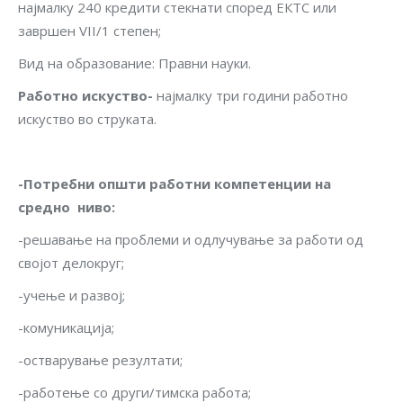
најмалку 240 кредити стекнати според ЕКТС или
завршен VII/1 степен;
Вид на образование: Правни науки.
Работно искуство-
најмалку три години работно
искуство во струката.
-Потребни општи работни компетенции на
средно ниво
:
-решавање на проблеми и одлучување за работи од
својот делокруг;
-учење и развој;
-комуникација;
-остварување резултати;
-работење со други/тимска работа;