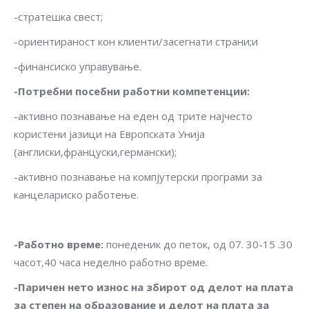
-стратешка свест;
-ориентираност кон клиенти/засегнати страни;и
-финансиско управување.
-Потребни посебни работни компетенции
:
-активно познавање на еден од трите најчесто
користени јазици на Европската Унија
(англиски,француски,германски);
-активно познавање на компјутерски програми за
канцелариско работење.
-Работно време
:
понеденик до петок, од 07. 30-15 .30
часот,40 часа неделно работно време.
-Паричен нето износ на збирот од делот на плата
за степен на образование и делот на плата за