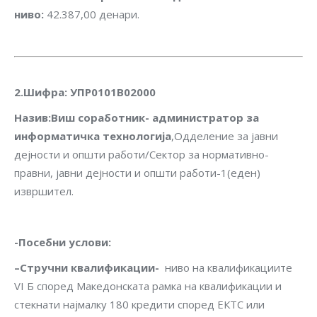
ниво
:
42.387,00 денари.
2.Шифра
:
УПР0101В02000
Назив
:
Виш соработник- администратор за
информатичка технологија
,Одделение за јавни
дејности и општи работи/Сектор за нормативно-
правни, јавни дејности и општи работи-1(еден)
извршител.
-Посебни услови
:
–
Стручни квалификации-
ниво на квалификациите
VI Б според Македонската рамка на квалификации и
стекнати најмалку 180 кредити според ЕКТС или