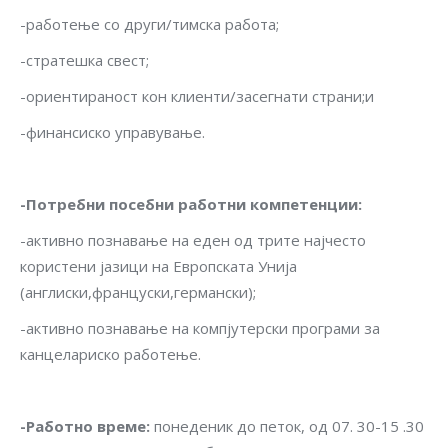
-работење со други/тимска работа;
-стратешка свест;
-ориентираност кон клиенти/засегнати страни;и
-финансиско управување.
-Потребни посебни работни компетенции
:
-активно познавање на еден од трите најчесто
користени јазици на Европската Унија
(англиски,француски,германски);
-активно познавање на компјутерски програми за
канцелариско работење.
-Работно време
:
понеденик до петок, од 07. 30-15 .30