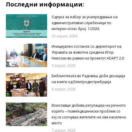
Последни информации:
Одлука за избор за унапредување на
административни службеници по
интерен оглас број 1/2026
23 април, 2026
Иницијален состанок со директорот на
Управата за животна средина Игор
Никоски во рамки на проектот ADAPT 2.0
9 април, 2026
Библиотеката во Радовиш доби донација
на книги од Електродистрибуција
8 април, 2026
Воиславци добива регулација на речното
корито – повеќедецениски проблем со
кој се соочуваа жителите на ова населено
место
7 април, 2026