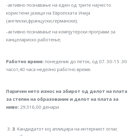
-активно познавање на еден од трите најчесто
користени јазици на Европската Унија
(англиски,француски,германски);
-активно познавање на компјутерски програми за
канцелариско работење;
Работно време
:
понеденик до петок, од 07. 30-15 .30
часот,40 часа неделно работно време.
Паричен нето износ на збирот од делот на плата
за степен на образование и делот на плата за
ниво
:
29.316,00 денари.
3
. Кандидатот кој аплицира на интерниот оглас