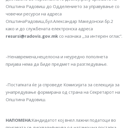
Општина Радовиш до Одделението за управување со
човечки ресурси на адреса
ОпштинаРадовиш,бул.Александар Македонски бр.2
како и до службената електронска адреса
resursi@radovis.gov.mk
со назнака ,,за интерен оглас”.
-Ненавремена,нецелосна и неуредно пополнета
пријава нема да биде предмет на разгледување.
-Постапката ќе ја спроведе Комисијата за селекција за
унапредување формирана од страна на Секретарот на
Општина Радовиш.
НАПОМЕНА
:
Кандидатот кој внел лажни податоци во
пријавата се дисквалификува од натамошна постапка.