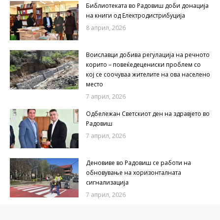
Библиотеката во Радовиш доби донација
на книги од Електродистрибуција
8 април, 2026
Воиславци добива регулација на речното
корито – повеќедецениски проблем со
кој се соочуваа жителите на ова населено
место
7 април, 2026
Одбележан Светскиот ден на здравјето во
Радовиш
7 април, 2026
Деновиве во Радовиш се работи на
обновување на хоризонталната
сигнализација
7 април, 2026