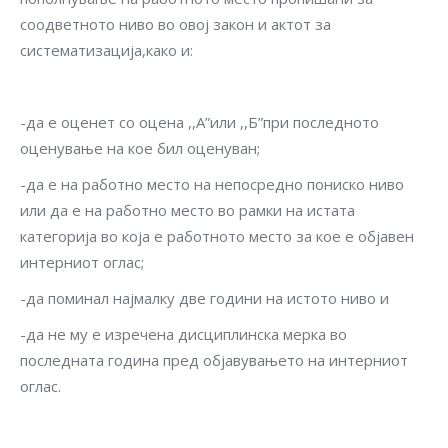
соодветното ниво во овој закон и актот за
систематизација,како и:
-да е оценет со оцена ,,A”или ,,Б”при последното
оценување на кое бил оценуван;
-да е на работно место на непосредно пониско ниво
или да е на работно место во рамки на истата
категорија во која е работното место за кое е објавен
интерниот оглас;
-да поминал најмалку две години на истото ниво и
-да не му е изречена дисциплинска мерка во
последната година пред објавувањето на интерниот
оглас.