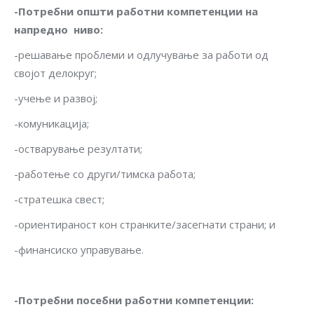
-Потребни општи работни компетенции на
напредно ниво
:
-решавање проблеми и одлучување за работи од
својот делокруг;
-учење и развој;
-комуникација;
-остварување резултати;
-работење со други/тимска работа;
-стратешка свест;
-ориентираност кон странките/засегнати страни; и
-финансиско управување.
-Потребни посебни работни компетенции
: