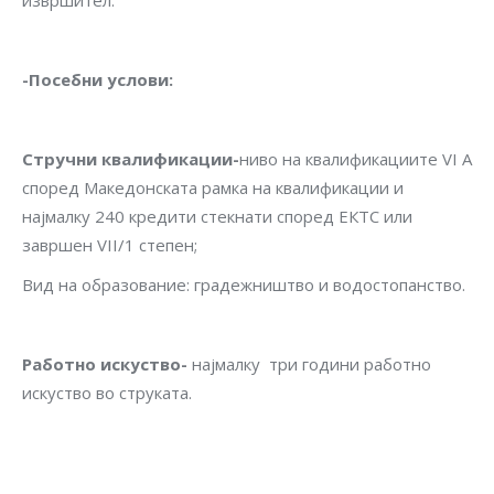
извршител.
-Посебни услови
:
Стручни квалификации-
ниво на квалификациите VI A
според Македонската рамка на квалификации и
најмалку 240 кредити стекнати според ЕКТС или
завршен VII/1 степен;
Вид на образование: градежништво и водостопанство.
Работно искуство-
најмалку три години работно
искуство во струката.