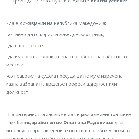
треба да ги исполнува и следните
општи услови
:
–
да е државјанин на Република Македонија;
-активно да го користи македонскиот јазик;
-да е полнолетен;
-да има општа здравствена способност за работното
место и
-со правосилна судска пресуда да не му е изречена
казна забрана на вршење професија,дејност или
должност.
-На интерниот оглас може да се јави административен
службеник,
вработен во Општина
Радовиш
,кој ги
исполнува горенаведените општи и посебни услови за
пополнување на работното место пропишани за