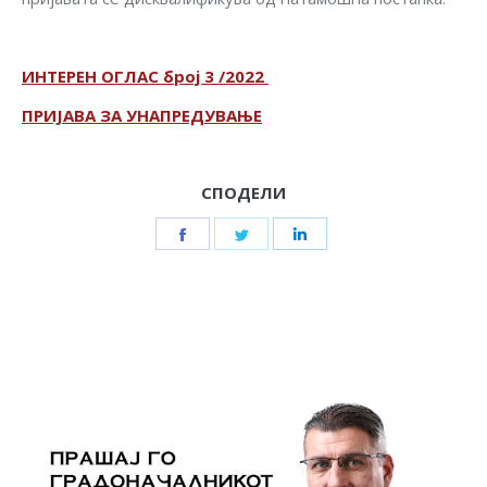
ИНТЕРЕН ОГЛАС број 3 /2022
ПРИЈАВА ЗА УНАПРЕДУВАЊЕ
СПОДЕЛИ
Share
Share
Share
on
on
on
Facebook
Twitter
LinkedIn