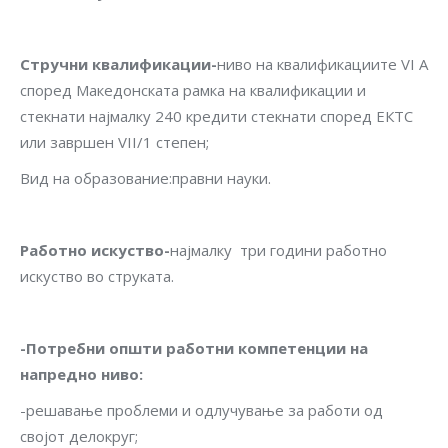
Стручни квалификации-
ниво на квалификациите VI A
според Македонската рамка на квалификации и
стекнати најмалку 240 кредити стекнати според ЕКТС
или завршен VII/1 степен;
Вид на образование:правни науки.
Работно искуство-
најмалку три години работно
искуство во струката.
-Потребни општи работни компетенции на
напредно ниво
:
-решавање проблеми и одлучување за работи од
својот делокруг;