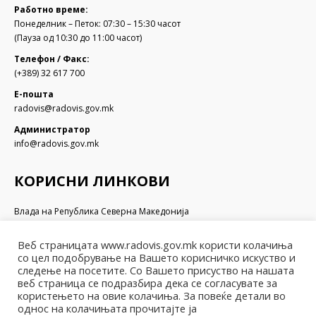
Работно време:
Понеделник – Петок: 07:30 – 15:30 часот
(Пауза од 10:30 до 11:00 часот)
Телефон / Факс:
(+389) 32 617 700
Е-пошта
radovis@radovis.gov.mk
Администратор
info@radovis.gov.mk
КОРИСНИ ЛИНКОВИ
Влада на Република Северна Македонија
Собрание на Република Северна Македонија
Министерство за финансии
Веб страницата www.radovis.gov.mk користи колачиња
Министерство за транспорт и врски
со цел подобрување на Вашето корисничко искуство и
Министерство за локална самоуправа
следење на посетите. Со Вашето присуство на нашата
веб страница се подразбира дека се согласувате за
Министерство за информатичко општество и администрација
користењето на овие колачиња. За повеќе детали во
Министерство за образование и наука
однос на колачињата прочитајте ја