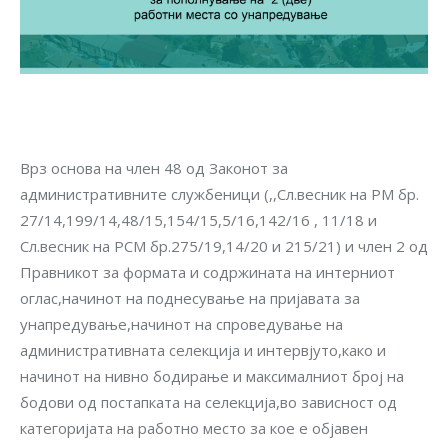
Врз основа на член 48 од Законот за
административните службеници (,,Сл.весник на РМ бр.
27/14,199/14,48/15,154/15,5/16,142/16 , 11/18 и
Сл.весник на РСМ бр.275/19,14/20 и 215/21) и член 2 од
Правникот за формата и содржината на интерниот
оглас,начинот на поднесување на пријавата за
унапредување,начинот на спроведување на
административната селекција и интервјуто,како и
начинот на нивно бодирање и максималниот број на
бодови од постапката на селекција,во зависност од
категоријата на работно место за кое е објавен