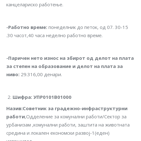
канцелариско работење.
-Работно време
:
понеделник до петок, од 07. 30-15
.30 часот,40 часа неделно работно време.
-Паричен нето износ на збирот од делот на плата
за степен на образование и делот на плата за
ниво
:
29.316,00 денари.
Шифра
:
УПР0101В01000
Назив
:
Советник за градежно-инфраструктурни
работи
,Одделение за комунални работи/Сектор за
урбанизам ,комунални работи, заштита на животната
средина и локален економски развој-1(еден)