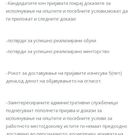
-Кандидатите кон пријавата покрај доказите за
исполнување на општите и посебните услови,можат да
ги приложат и следните докази:
-потврди за успешно реализирани обуки
-потврди за успешно реализирано менторство
-Рокот за доставување на пријавите изнесува 5(пет)
дена,од денот на објавувањето на огласот.
-Заинтересираните административни службеници
поднесуваат пополнета пријава и докази за
исполнување на општите и посебните услови за
работното место(доколку истите ги немаат предходно
доставено во персоналното досие)преку архивата на