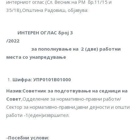
интерниот оглас (Сл. Весник на РМ бр.11/15 и
35/18),Општина Радовиш, објавува:
ИНТЕРЕН ОГЛАС број 3
/2022
за пополнување на 2 (две) работни
места со унапредување
Шифра
:
УПР0101В01000
Назив
:
Советник за подготвување на седници на
Совет
,Одделение за нормативно-правни работи/
Сектор за нормативно-правни,јавни дејности и општи
работи -1(еден)извршител.
-Посебни услови
: