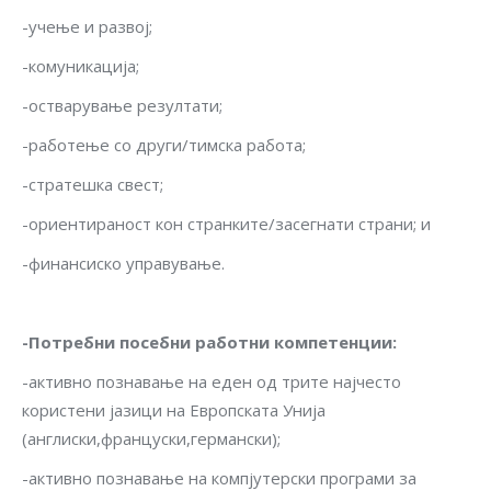
-учење и развој;
-комуникација;
-остварување резултати;
-работење со други/тимска работа;
-стратешка свест;
-ориентираност кон странките/засегнати страни; и
-финансиско управување.
-Потребни посебни работни компетенции
:
-активно познавање на еден од трите најчесто
користени јазици на Европската Унија
(англиски,француски,германски);
-активно познавање на компјутерски програми за