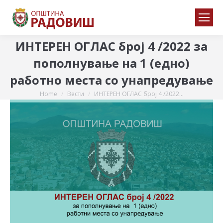
ИНТЕРЕН ОГЛАС број 4 /2022 за
пополнување на 1 (едно)
работно места со унапредување
Home
Вести
ИНТЕРЕН ОГЛАС број 4 /2022…
You are here: