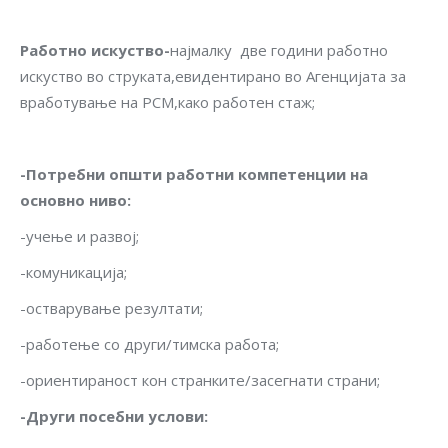
Работно искуство-
најмалку две години работно
искуство во струката,евидентирано во Агенцијата за
вработување на РСМ,како работен стаж;
-Потребни општи работни компетенции на
основно ниво
:
-учење и развој;
-комуникација;
-остварување резултати;
-работење со други/тимска работа;
-ориентираност кон странките/засегнати страни;
-Други посебни услови: