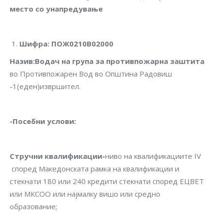
место со унапредување
Шифра
:
ПОЖ0210В02000
Назив
:
Водач на група за противпожарна заштита
во Противпожарен Вод во Општина Радовиш
-1(еден)извршител.
-Посебни услови
:
Стручни квалификации-
ниво на квалификациите IV
според Македонската рамка на квалификации и
стекнати 180 или 240 кредити стекнати според ЕЦВЕТ
или МКСОО или најмалку вишо или средно
образование;