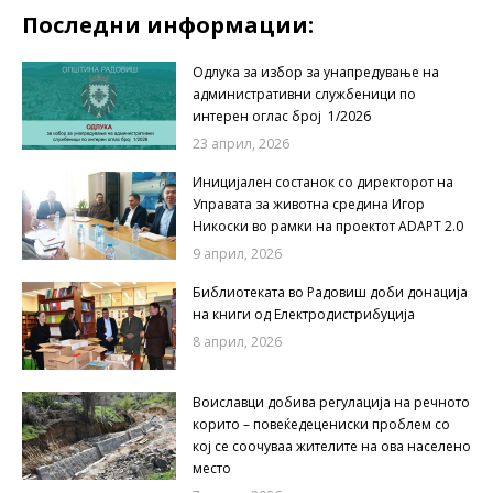
Последни информации:
Одлука за избор за унапредување на
административни службеници по
интерен оглас број 1/2026
23 април, 2026
Иницијален состанок со директорот на
Управата за животна средина Игор
Никоски во рамки на проектот ADAPT 2.0
9 април, 2026
Библиотеката во Радовиш доби донација
на книги од Електродистрибуција
8 април, 2026
Воиславци добива регулација на речното
корито – повеќедецениски проблем со
кој се соочуваа жителите на ова населено
место