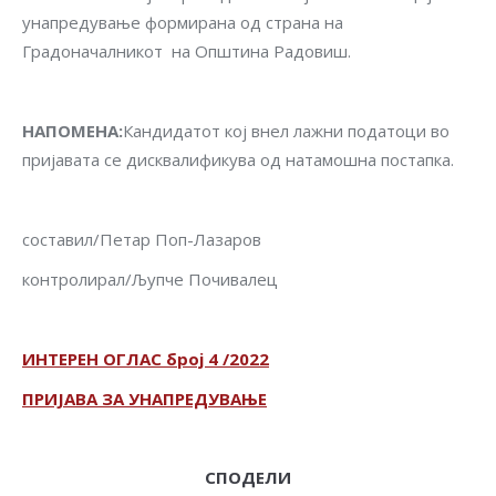
унапредување формирана од страна на
Градоначалникот на Општина Радовиш.
НАПОМЕНА
:
Кандидатот кој внел лажни податоци во
пријавата се дисквалификува од натамошна постапка.
составил/Петар Поп-Лазаров
контролирал/Љупче Почивалец
ИНТЕРЕН ОГЛАС број 4 /2022
ПРИЈАВА ЗА УНАПРЕДУВАЊЕ
СПОДЕЛИ