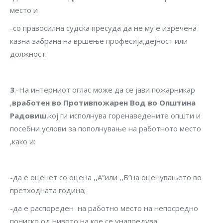
место и
-со правосилна судска пресуда да не му е изречена
казна забрана на вршење професија,дејност или
должност.
3
.-На интерниот оглас може да се јави пожарникар
,
вработен во Противпожарен Вод во Општина
Радовиш
,кој ги исполнува горенаведените општи и
посебни услови за пополнување на работното место
,како и:
-да е оценет со оцена ,,A”или ,,Б”на оценувањето во
претходната година;
-да е распореден на работно место на непосредно
пониско од нивото на кое се унапредува;