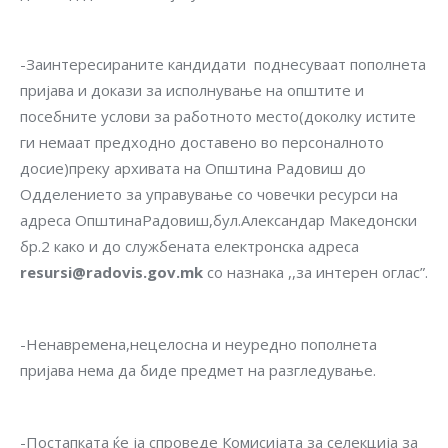
-Заинтересираните кандидати поднесуваат пополнета
пријава и докази за исполнување на општите и
посебните услови за работното место(доколку истите
ги немаат предходно доставено во персоналното
досие)преку архивата на Општина Радовиш до
Одделението за управување со човечки ресурси на
адреса ОпштинаРадовиш,бул.Александар Македонски
бр.2 како и до службената електронска адреса
resursi@radovis.gov.mk
со назнака ,,за интерен оглас”.
-Ненавремена,нецелосна и неуредно пополнета
пријава нема да биде предмет на разгледување.
-Постапката ќе ја спроведе Комисијата за селекција за