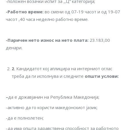
-положен возачки испит за ,,Ц” категорија;
-Работно време
:
во смени од 07-19 часот и од 19-07
часот ,40 часа неделно работно време.
-Паричен нето износ на нето плата
:
23.183,00
денари.
2
. Кандидатот кој аплицира на интерниот оглас
треба да ги исполнува и следните
општи услови
:
–
да е државјанин на Република Македонија;
-активно да го користи македонскиот јазик;
-да е полнолетен;
-да има општа здравствена способност за работното