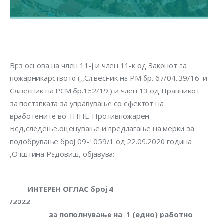
Врз основа на член 11-ј и член 11-к од Законот за
пожарникарството (,,Сл.весник на РМ бр. 67/04..39/16 и
Сл.весник на РСМ бр.152/19 ) и член 13 од Правникот
за постапката за управување со ефектот на
вработените во ТППЕ-Противпожарен
Вод,следење,оценување и предлагање на мерки за
подобрување број 09-1059/1 од 22.09.2020 година
,Општина Радовиш, објавува:
ИНТЕРЕН ОГЛАС број 4
/2022
за пополнување на 1 (едно) работно