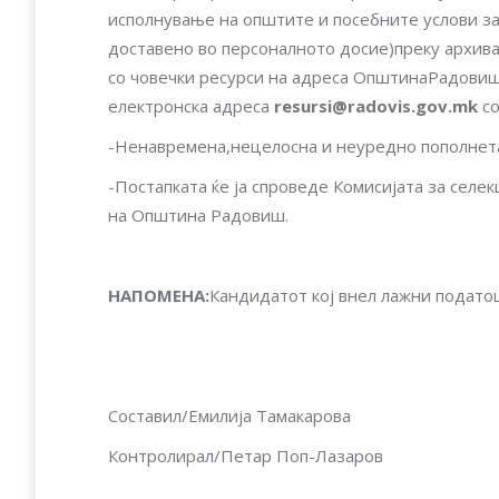
исполнување на општите и посебните услови з
доставено во персоналното досие)преку архи
со човечки ресурси на адреса ОпштинаРадовиш,
електронска адреса
resursi@radovis.gov.mk
со
-Ненавремена,нецелосна и неуредно пополнета
-Постапката ќе ја спроведе Комисијата за сел
на Општина Радовиш.
НАПОМЕНА
:
Кандидатот кој внел лажни податоц
Составил/Емилија Тамакарова
Контролирал/Петар Поп-Лазаров