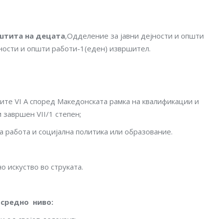
аштита на децата
,Одделение за јавни дејности и општи
ности и општи работи-1(еден) извршител.
ите VI A според Македонската рамка на квалификации и
 завршен VII/1 степен;
а работа и социјална политика или образование.
о искуство во струката.
 средно ниво
: