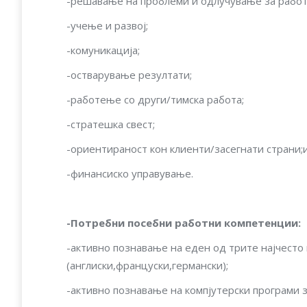
-решавање на проблеми и одлучување за работи
-учење и развој;
-комуникација;
-остварување резултати;
-работење со други/тимска работа;
-стратешка свест;
-ориентираност кон клиенти/засегнати страни;
-финансиско управување.
-Потребни посебни работни компетенции
:
-активно познавање на еден од трите најчесто 
(англиски,француски,германски);
-активно познавање на компјутерски програми 