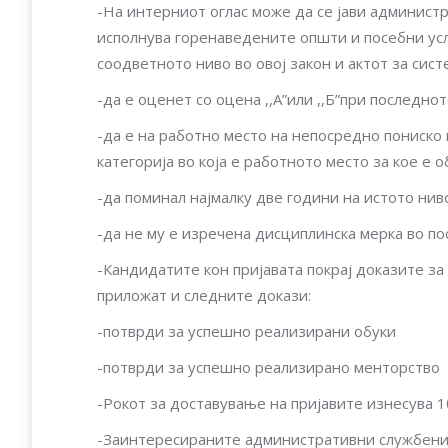
-На интерниот оглас може да се јави админист
исполнува горенаведените општи и посебни ус
соодветното ниво во овој закон и актот за сист
-да е оценет со оцена ,,A”или ,,Б”при последно
-да е на работно место на непосредно пониско 
категорија во која е работното место за кое е о
-да поминал најмалку две години на истото нив
-да не му е изречена дисциплинска мерка во по
-Кандидатите кон пријавата покрај доказите з
приложат и следните докази:
-потврди за успешно реализирани обуки
-потврди за успешно реализирано менторство
-Рокот за доставување на пријавите изнесува 1
-Заинтересираните административни службениц