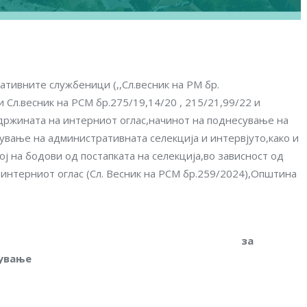
ативните службеници (,,Сл.весник на РМ бр.
и Сл.весник на РСМ бр.275/19,14/20 , 215/21,99/22 и
одржината на интерниот оглас,начинот на поднесување на
ување на административната селекција и интервјуто,како и
ј на бодови од постапката на селекција,во зависност од
н интерниот оглас (Сл. Весник на РСМ бр.259/2024),Општина
број 1 /2024 за
дување