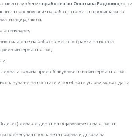
ративен службеник,
вработен во Општина
Радовиш
,
кој ги
лови за пополнување на работното место пропишани за
ематизација,како и:
то оценување;
ниво или да е на работно место во рамки на истата
бјавен интерниот оглас;
о и
следната година пред објавувањето на интерниот оглас.
а исполнување на општите и посебните услови,можат да ги
0(десет) дена,од денот на објавувањето на огласот.
и поднесуваат пополнета пријава и докази за