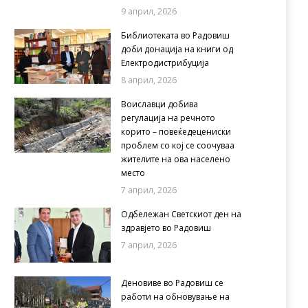
9 април, 2026
Библиотеката во Радовиш
доби донација на книги од
Електродистрибуција
8 април, 2026
Воиславци добива
регулација на речното
корито – повеќедецениски
проблем со кој се соочуваа
жителите на ова населено
место
7 април, 2026
Одбележан Светскиот ден на
здравјето во Радовиш
7 април, 2026
Деновиве во Радовиш се
работи на обновување на