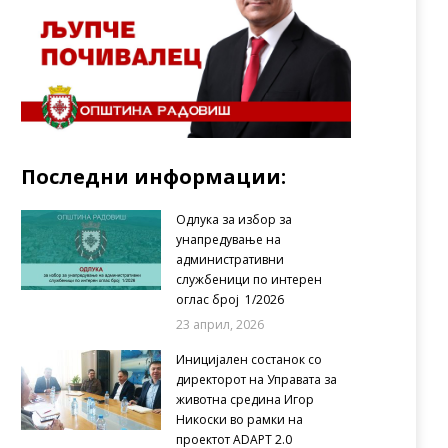
Последни информации:
Одлука за избор за
унапредување на
административни
службеници по интерен
оглас број 1/2026
23 април, 2026
Иницијален состанок со
директорот на Управата за
животна средина Игор
Никоски во рамки на
проектот ADAPT 2.0