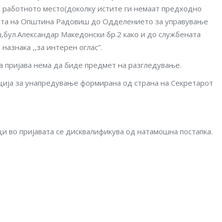
а работното место(доколку истите ги немаат предходно
вата на Општина Радовиш до Одделението за управување
бул.Александар Македонски бр.2 како и до службената
 назнака ,,за интерен оглас”.
 пријава нема да биде предмет на разгледување.
екција за унапредување формирана од страна на Секретарот
и во пријавата се дисквалификува од натамошна постапка.