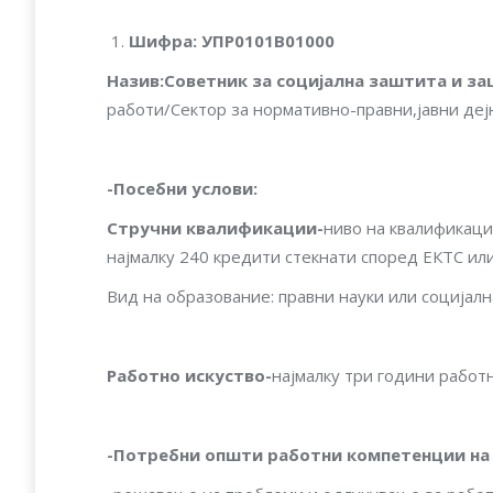
Шифра
:
УПР0101В01000
Назив
:
Советник за социјална заштита и з
работи/Сектор за нормативно-правни,јавни деј
-Посебни услови
:
Стручни квалификации-
ниво на квалификаци
најмалку 240 кредити стекнати според ЕКТС или
Вид на образование: правни науки или социјалн
Работно искуство-
најмалку три години работн
-Потребни општи работни компетенции на