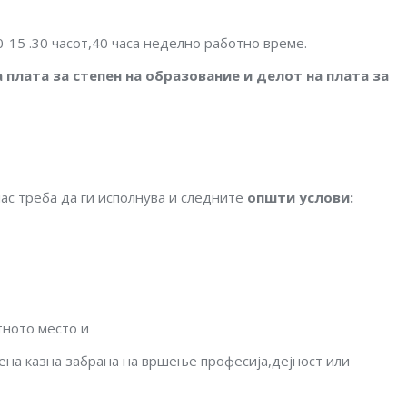
0-15 .30 часот,40 часа неделно работно време.
 плата за степен на образование и делот на плата за
лас треба да ги исполнува и следните
општи услови
:
тното место и
чена казна забрана на вршење професија,дејност или