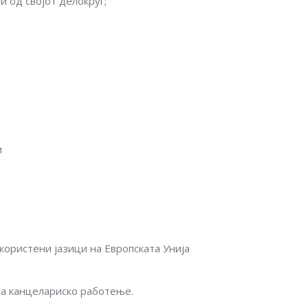
 од својот делокруг;
и
користени јазици на Европската Унија
за канцелариско работење.