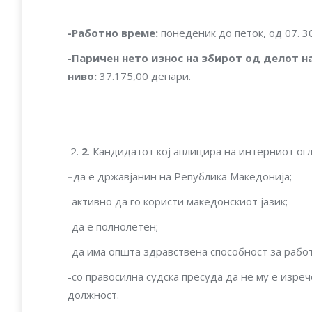
-Работно време
:
понеденик до петок, од 07. 3
-Паричен нето износ на збирот од делот на
ниво
:
37.175,00 денари.
2
. Кандидатот кој аплицира на интерниот ог
–
да е државјанин на Република Македонија;
-активно да го користи македонскиот јазик;
-да е полнолетен;
-да има општа здравствена способност за рабо
-со правосилна судска пресуда да не му е изре
должност.