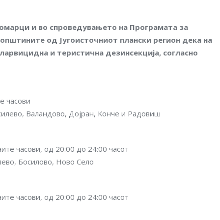
комарци и во спроведувањето на Програмата за
а општините од Југоисточниот плански регион дека на
ши ларвицидна и теристична дезинсекција, согласно
е часови
силево, Валандово, Дојран, Конче и Радовиш
ите часови, од 20:00 до 24:00 часот
лево, Босилово, Ново Село
ите часови, од 20:00 до 24:00 часот