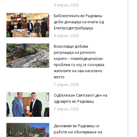
9 април, 2026
Библиотеката во Радовиш
доби донација на книги од
Електродистрибуција
8 април, 2026
Воиславци добива
регулација на речното
корито – повеќедецениски
проблем со кој се соочуваа
жителите на ова населено
место
7 април, 2026
Одбележан Светскиот ден на
здравјето во Радовиш
7 април, 2026
Деновиве во Радовиш се
работи на обновување на