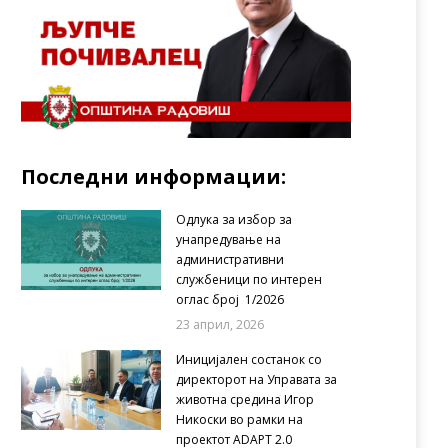
Последни информации:
Одлука за избор за
унапредување на
административни
службеници по интерен
оглас број 1/2026
23 април, 2026
Иницијален состанок со
директорот на Управата за
животна средина Игор
Никоски во рамки на
проектот ADAPT 2.0