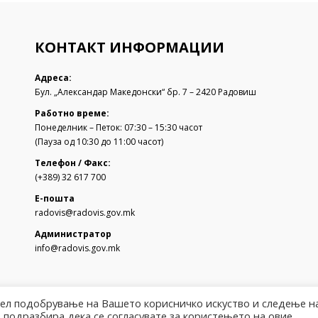
КОНТАКТ ИНФОРМАЦИИ
Адреса:
Бул. „Александар Македонски“ бр. 7 – 2420 Радовиш
Работно време:
Понеделник – Петок: 07:30 – 15:30 часот
(Пауза од 10:30 до 11:00 часот)
Телефон / Факс:
(+389) 32 617 700
Е-пошта
radovis@radovis.gov.mk
Администратор
info@radovis.gov.mk
цел подобрување на Вашето корисничко искуство и следење н
 подразбира дека се согласувате за користењето на овие