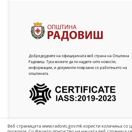
Добредојдовте на официјалната веб страна на Општина
Радовиш. Тука можете да ги најдете сите новости,
информации, и документи поврзани со работењето на
општината.
Веб страницата www.radovis.gov.mk користи колачиња со 
посетите. Со Вашето присуство на нашата веб страница се