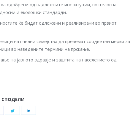
ства одобрени од надлежните институции, во целосна
едносни и еколошки стандарди.
ивностите ќе бидат одложени и реализирани во првиот
веници на пчелни семејства да преземат соодветни мерки за
ници во наведените термини на прскање.
вање на јавното здравје и заштита на населението од
СПОДЕЛИ
Share
Share
Share
on
on
on
Facebook
Twitter
LinkedIn