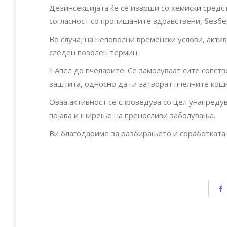
Дезинсекцијата ќе се изврши со хемиски сред
согласност со пропишаните здравствени, безб
Во случај на неповолни временски услови, акт
следен поволен термин.
‼ Апел до пчеларите: Се замолуваат сите сопст
заштита, односно да ги затворат пчелните кош
Оваа активност се спроведува со цел унапреду
појава и ширење на преносливи заболувања.
Ви благодариме за разбирањето и соработката.