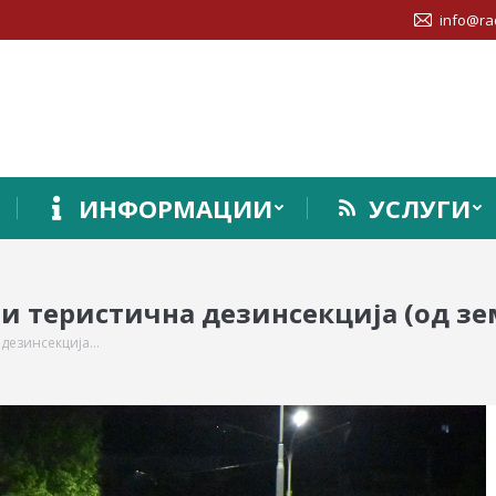
info@ra
ИНФОРМАЦИИ
УСЛУГИ
и теристична дезинсекција (од зе
 дезинсекција…