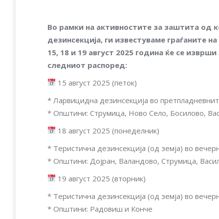
Во рамки на активностите за заштита од 
дезинсекција, ги известуваме граѓаните н
15, 18 и 19 август 2025 година ќе се извр
следниот распоред:
15 август 2025 (петок)
* Ларвицидна дезинсекција во претпладневнит
* Општини: Струмица, Ново Село, Босилово, Ва
18 август 2025 (понеделник)
* Теристична дезинсекција (од земја) во вечерн
* Општини: Дојран, Валандово, Струмица, Васи
19 август 2025 (вторник)
* Теристична дезинсекција (од земја) во вечерн
* Општини: Радовиш и Конче