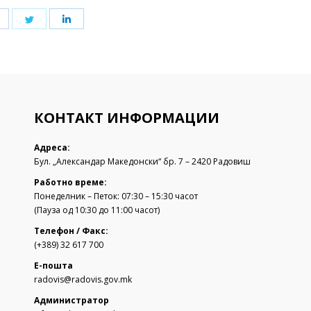
Share
Share
Share
on
on
on
Facebook
Twitter
LinkedIn
КОНТАКТ ИНФОРМАЦИИ
Адреса:
Бул. „Александар Македонски“ бр. 7 – 2420 Радовиш
Работно време:
Понеделник – Петок: 07:30 – 15:30 часот
(Пауза од 10:30 до 11:00 часот)
Телефон / Факс:
(+389) 32 617 700
Е-пошта
radovis@radovis.gov.mk
Администратор