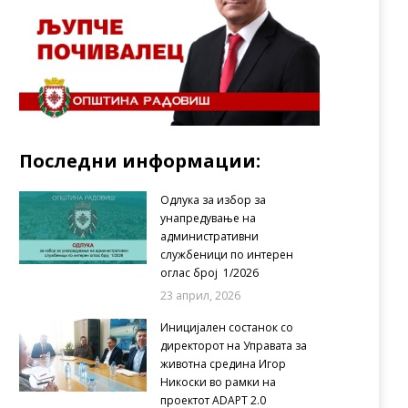
Последни информации:
Одлука за избор за
унапредување на
административни
службеници по интерен
оглас број 1/2026
23 април, 2026
Иницијален состанок со
директорот на Управата за
животна средина Игор
Никоски во рамки на
проектот ADAPT 2.0