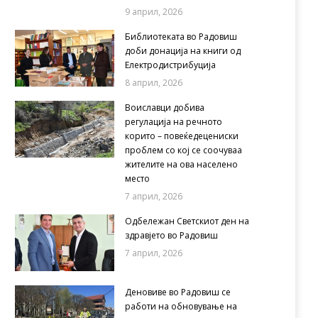
9 април, 2026
Библиотеката во Радовиш
доби донација на книги од
Електродистрибуција
8 април, 2026
Воиславци добива
регулација на речното
корито – повеќедецениски
проблем со кој се соочуваа
жителите на ова населено
место
7 април, 2026
Одбележан Светскиот ден на
здравјето во Радовиш
7 април, 2026
Деновиве во Радовиш се
работи на обновување на