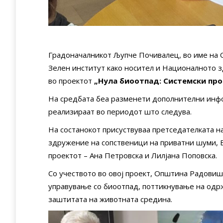
Градоначалникот Љупче Почивалец, во име на
Зелен институт како носител и Националното 
во проектот
„Нула биоотпад: Системски про
На средбата беа разменети дополнителни инфор
реализираат во периодот што следува.
На состанокот присуствуваа претседателката н
здружение на сопственици на приватни шуми, В
проектот – Ана Петровска и Лилјана Поповска.
Со учеството во овој проект, Општина Радовиш
управување со биоотпад, поттикнување на одрж
заштитата на животната средина.