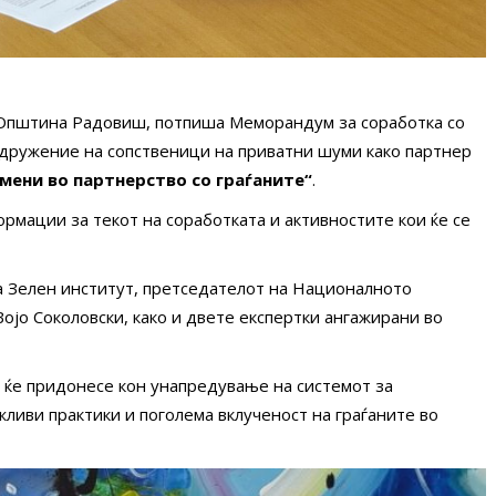
 Општина Радовиш, потпиша Меморандум за соработка со
здружение на сопственици на приватни шуми како партнер
мени во партнерство со граѓаните“
.
мации за текот на соработката и активностите кои ќе се
а Зелен институт, претседателот на Националното
ојо Соколовски, како и двете експертки ангажирани во
 ќе придонесе кон унапредување на системот за
ливи практики и поголема вклученост на граѓаните во