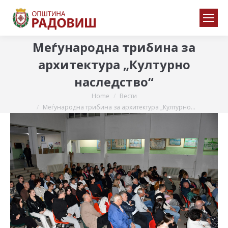
Меѓународна трибина за
архитектура „Културно
наследство“
Home
Вести
You are here:
Меѓународна трибина за архитектура „Културно…