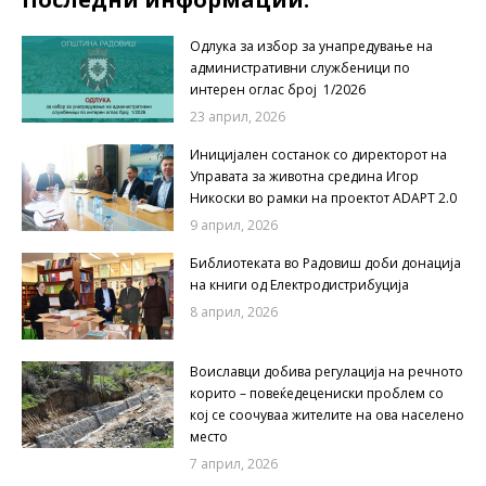
Одлука за избор за унапредување на
административни службеници по
интерен оглас број 1/2026
23 април, 2026
Иницијален состанок со директорот на
Управата за животна средина Игор
Никоски во рамки на проектот ADAPT 2.0
9 април, 2026
Библиотеката во Радовиш доби донација
на книги од Електродистрибуција
8 април, 2026
Воиславци добива регулација на речното
корито – повеќедецениски проблем со
кој се соочуваа жителите на ова населено
место
7 април, 2026