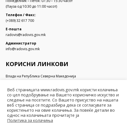
Понеделник – Петок: 07:30 – 15:30 часот
(Пауза од 10:30 до 11:00 часот)
Телефон / Факс:
(+389) 32 617 700
Е-пошта
radovis@radovis.gov.mk
Администратор
info@radovis.gov.mk
КОРИСНИ ЛИНКОВИ
Влада на Република Северна Македонија
Собрание на Република Северна Македонија
Министерство за финансии
Веб страницата www.radovis.gov.mk користи колачиња
Министерство за транспорт и врски
со цел подобрување на Вашето корисничко искуство и
Министерство за локална самоуправа
следење на посетите. Со Вашето присуство на нашата
веб страница се подразбира дека се согласувате за
Министерство за информатичко општество и администрација
користењето на овие колачиња. За повеќе детали во
Министерство за образование и наука
однос на колачињата прочитајте ја
Политика за колачиња