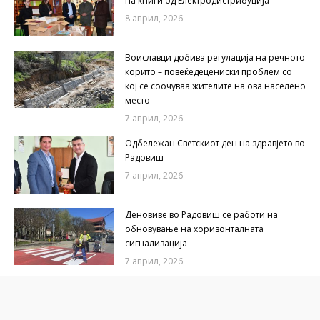
на книги од Електродистрибуција
8 април, 2026
Воиславци добива регулација на речното
корито – повеќедецениски проблем со
кој се соочуваа жителите на ова населено
место
7 април, 2026
Одбележан Светскиот ден на здравјето во
Радовиш
7 април, 2026
Деновиве во Радовиш се работи на
обновување на хоризонталната
сигнализација
7 април, 2026