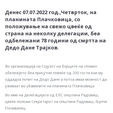
Денес 07.07.2022 год.,Четврток, на
планината Плачковица, со
положување на свежо цвеќе од
страна на неколку делегации, беа
одбележани 78 години од смртта на
Дедо Дане Трајков.
Во организација на Сојузот на борците на спомен
обележјето беа присутни повеќе од 200 гости кои му
оддадоа почит на Дедо Дане а потоа имаа можност да
уживаат во убавините на планината Плачковица.
Во име на делегацијата од ЕЛС општина Радовиш,
цвеќе положи Секретарот на општина Радовиш, Љупче
Почивалец.