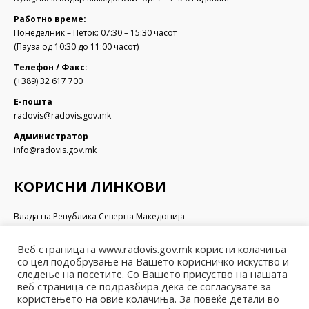
Работно време:
Понеделник – Петок: 07:30 – 15:30 часот
(Пауза од 10:30 до 11:00 часот)
Телефон / Факс:
(+389) 32 617 700
Е-пошта
radovis@radovis.gov.mk
Администратор
info@radovis.gov.mk
КОРИСНИ ЛИНКОВИ
Влада на Република Северна Македонија
Собрание на Република Северна Македонија
Министерство за финансии
Веб страницата www.radovis.gov.mk користи колачиња
Министерство за транспорт и врски
со цел подобрување на Вашето корисничко искуство и
Министерство за локална самоуправа
следење на посетите. Со Вашето присуство на нашата
Министерство за информатичко општество и администрација
веб страница се подразбира дека се согласувате за
користењето на овие колачиња. За повеќе детали во
Министерство за образование и наука