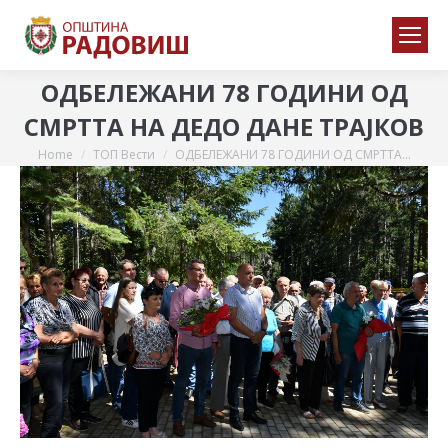
ОДБЕЛЕЖАНИ 78 ГОДИНИ ОД
СМРТТА НА ДЕДО ДАНЕ ТРАЈКОВ
Home
ТОП Вести
ОДБЕЛЕЖАНИ 78 ГОДИНИ ОД СМРТТА…
You are here: