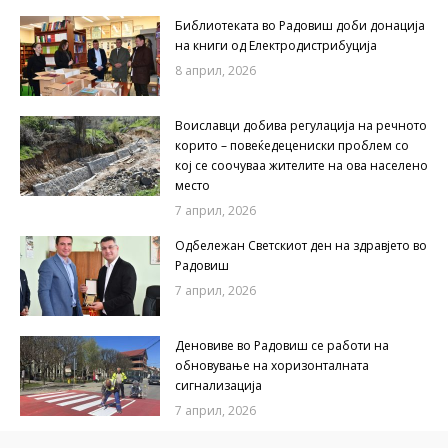
Библиотеката во Радовиш доби донација
на книги од Електродистрибуција
8 април, 2026
Воиславци добива регулација на речното
корито – повеќедецениски проблем со
кој се соочуваа жителите на ова населено
место
7 април, 2026
Одбележан Светскиот ден на здравјето во
Радовиш
7 април, 2026
Деновиве во Радовиш се работи на
обновување на хоризонталната
сигнализација
7 април, 2026