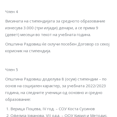
Член 4
Висината на стипендијата за средното образование
изнесува 3.000 (три илјади) денари, а се прима 9
(девет) месеци во текот на учебната година.
Општина Радовиш ќе склучи посебен Договор со секој
корисник на стипендија.
Член 5
Општина Радовиш доделува 8 (осум) стипендии – по
основ на социјален карактер, за учебната 2022/2023
година, на следните ученици од основно и средно
образование:
Верица Поцева, IV год. – СОУ Коста Сусинов
Офелија Јованова, VII одд. – ООУ Кирил и Методиј,