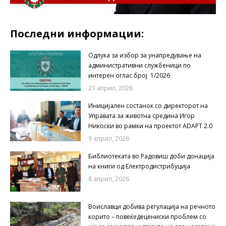
Последни информации:
Одлука за избор за унапредување на
административни службеници по
интерен оглас број 1/2026
23 април, 2026
Иницијален состанок со директорот на
Управата за животна средина Игор
Никоски во рамки на проектот ADAPT 2.0
9 април, 2026
Библиотеката во Радовиш доби донација
на книги од Електродистрибуција
8 април, 2026
Воиславци добива регулација на речното
корито – повеќедецениски проблем со