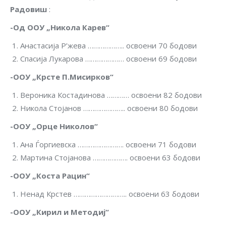
Радовиш
:
-Од ООУ „Никола Карев“
Анастасија Р’жева ……………….. освоени 70 бодови
Спасија Лукарова ………………… освоени 69 бодови
-ООУ „Крсте П.Мисирков“
Вероника Костадинова ………… освоени 82 бодови
Никола Стојанов ………………….. освоени 80 бодови
-ООУ „Орце Николов“
Ана Ѓоргиевска ……………………. освоени 71 бодови
Мартина Стојанова ………………. освоени 63 бодови
-ООУ „Коста Рацин“
Ненад Крстев ……………………….. освоени 63 бодови
-ООУ „Кирил и Методиј“