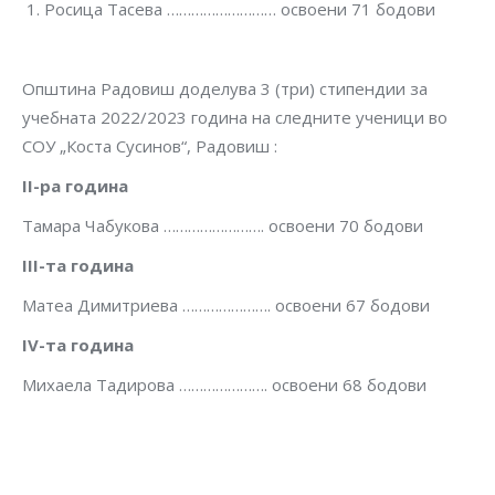
Росица Тасева ……………………… освоени 71 бодови
Општина Радовиш доделува 3 (три) стипендии за
учебната 2022/2023 година на следните ученици во
СОУ „Коста Сусинов“, Радовиш :
II-
ра година
Тамара Чабукова ……………………. освоени 70 бодови
III-
та година
Матеа Димитриева …………………. освоени 67 бодови
IV-
та година
Михаела Тадирова …………………. освоени 68 бодови