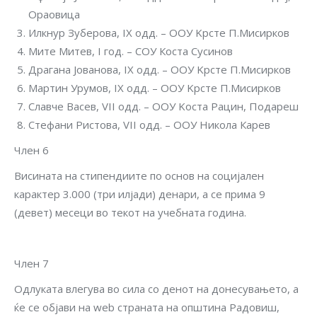
Ораовица
Илкнур Зуберова, IX одд. – ООУ Kрсте П.Мисирков
Mите Митев, I год. – СОУ Коста Сусинов
Драгана Јованова, IX одд. – ООУ Kрсте П.Мисирков
Мартин Урумов, IX одд. – ООУ Kрсте П.Мисирков
Славче Васев, VII одд. – ООУ Kоста Рацин, Подареш
Стефани Ристова, VII одд. – ООУ Никола Карев
Член 6
Висината на стипендиите по основ на социјален
карактер 3.000 (три илјади) денари, а се прима 9
(девет) месеци во текот на учебната година.
Член 7
Одлуката влегува во сила со денот на донесувањето, а
ќе се објави на web страната на општина Радовиш,