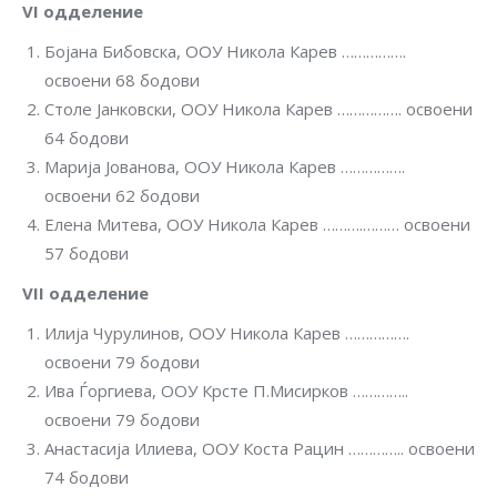
VI
одделение
Бојана Бибовска, ООУ Никола Карев …………….
освоени 68 бодови
Столе Јанковски, ООУ Никола Карев ……………. освоени
64 бодови
Марија Јованова, ООУ Никола Карев …………….
oсвоени 62 бодови
Елена Митева, ООУ Никола Карев ……….……… oсвоени
57 бодови
VII
одделение
Илија Чурулинов, ООУ Никола Карев …………….
освоени 79 бодови
Ива Ѓоргиева, ООУ Крсте П.Мисирков …………..
oсвоени 79 бодови
Анастасија Илиева, ООУ Коста Рацин ………….. oсвоени
74 бодови