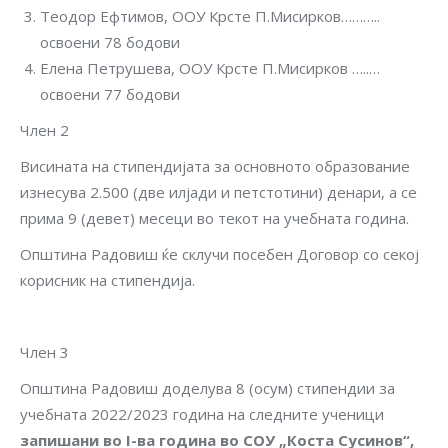
Теодор Ефтимов, ООУ Крсте П.Мисирков………..
освоени 78 бодови
Елена Петрушева, ООУ Крсте П.Мисирков …..…
oсвоени 77 бодови
Член 2
Висината на стипендијата за основното образование
изнесува 2.500 (две илјади и петстотини) денари, а се
прима 9 (девет) месеци во текот на учебната година.
Општина Радовиш ќе склучи посебен Договор со секој
корисник на стипендија.
Член 3
Општина Радовиш доделува 8 (осум) стипендии за
учебната 2022/2023 година на следните ученици
запишани во
I-
ва година во СОУ „Коста Сусинов“,