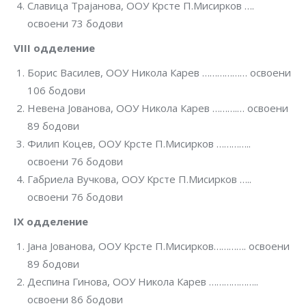
Славица Трајанова, ООУ Крсте П.Мисирков ….
oсвоени 73 бодови
VIII
одделение
Борис Василев, ООУ Никола Карев ……………… освоени
106 бодови
Невена Јованова, ООУ Никола Карев ……….… oсвоени
89 бодови
Филип Коцев, ООУ Крсте П.Мисирков …………..
освоени 76 бодови
Габриела Вучкова, ООУ Крсте П.Мисирков …..
oсвоени 76 бодови
IX
одделение
Јана Јованова, ООУ Крсте П.Мисирков…………. освоени
89 бодови
Деспина Гинова, ООУ Никола Карев ………………..
освоени 86 бодови