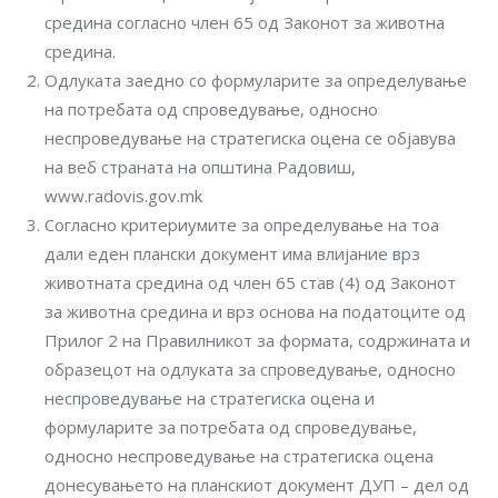
средина согласно член 65 од Законот за животна
средина.
Одлуката заедно со формуларите за определување
на потребата од спроведување, односно
неспроведување на стратегиска оцена се објавува
на веб страната на општина Радовиш,
www.radovis.gov.mk
Согласно критериумите за определување на тоа
дали еден плански документ има влијание врз
животната средина од член 65 став (4) од Законот
за животна средина и врз основа на податоците од
Прилог 2 на Правилникот за формата, содржината и
образецот на одлуката за спроведување, односно
неспроведување на стратегиска оцена и
формуларите за потребата од спроведување,
односно неспроведување на стратегиска оцена
донесувањето на планскиот документ ДУП – дел од