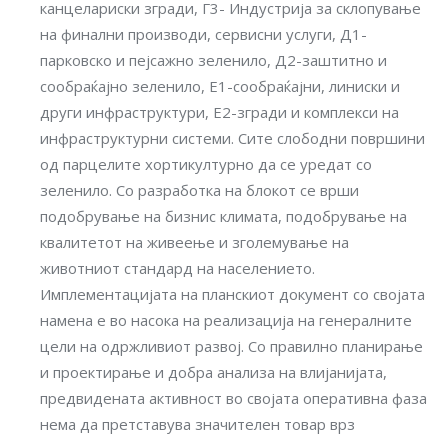
канцелариски згради, Г3- Индустрија за склопување
на финални производи, сервисни услуги, Д1-
парковско и пејсажно зеленило, Д2-заштитно и
сообраќајно зеленило, Е1-сообраќајни, линиски и
други инфраструктури, Е2-згради и комплекси на
инфраструктурни системи. Сите слободни површини
од парцелите хортикултурно да се уредат со
зеленило. Со разработка на блокот се врши
подобрување на бизнис климата, подобрување на
квалитетот на живеење и зголемување на
животниот стандард на населението.
Имплементацијата на планскиот документ со својата
намена е во насока на реализација на генералните
цели на одржливиот развој. Со правилно планирање
и проектирање и добра анализа на влијанијата,
предвидената активност во својата оперативна фаза
нема да претставува значителен товар врз