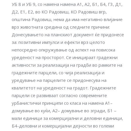
УБ 8 и УБ 9, со намена намена А1, А2, Б1, Б4, Г3, Д1,
Д2, Е1, Е2, во КО Радовиш, КО Радовиш вгр,
општина Радовиш, нема да има негативно влијание
врз животната средина од следните причини:
Донесувањето на планскиот документ ќе придонесе
за: позитивни импулси и ефекти врз целото
непосредно опкружување од аспект на повисока
уреденост на просторот. Се иницираат градежни
активности за реализација на градби во рамките на
градежните парцели, со чија реализација и
уредување на парцелите се придонесува на
квалитетот на уреденост на градот. Градежните
парцели се развиваат согласно современите
урбанистички принципи со класа на намена A1–
домување во куќи, А2– домување во згради, Б1 –
мали единици за комерцијални и деловни единици,
Б4-деловни и комерцијални дејности во големи