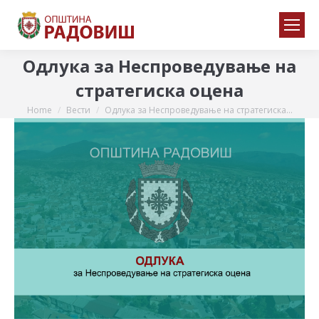
Одлука за Неспроведување на
стратегиска оцена
Home
Вести
Одлука за Неспроведување на стратегиска…
You are here: