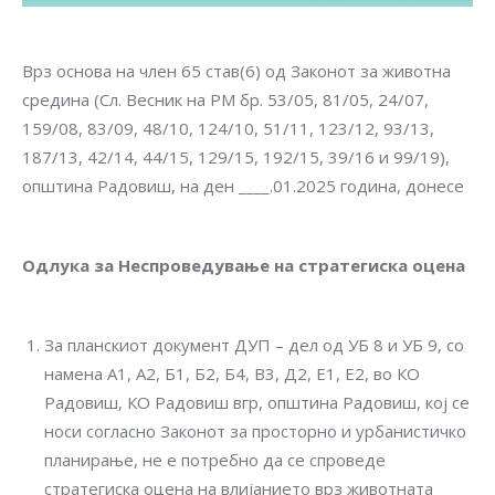
Врз основа на член 65 став(6) од Законот за животна
средина (Сл. Весник на РМ бр. 53/05, 81/05, 24/07,
159/08, 83/09, 48/10, 124/10, 51/11, 123/12, 93/13,
187/13, 42/14, 44/15, 129/15, 192/15, 39/16 и 99/19),
општина Радовиш, на ден ____.01.2025 година, донесе
Одлука за Неспроведување на стратегиска оцена
За планскиот документ ДУП – дел од УБ 8 и УБ 9, со
намена А1, А2, Б1, Б2, Б4, В3, Д2, Е1, Е2, во КО
Радовиш, КО Радовиш вгр, општина Радовиш, кој се
носи согласно Законот за просторно и урбанистичко
планирање, не е потребно да се спроведе
стратегиска оцена на влијанието врз животната