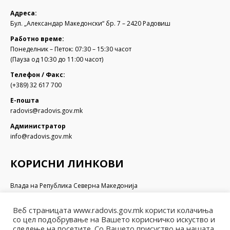
Адреса:
Бул. „Александар Македонски“ бр. 7 – 2420 Радовиш
Работно време:
Понеделник – Петок: 07:30 – 15:30 часот
(Пауза од 10:30 до 11:00 часот)
Телефон / Факс:
(+389) 32 617 700
Е-пошта
radovis@radovis.gov.mk
Администратор
info@radovis.gov.mk
КОРИСНИ ЛИНКОВИ
Влада на Република Северна Македонија
Собрание на Република Северна Македонија
Министерство за финансии
Веб страницата www.radovis.gov.mk користи колачиња
Министерство за транспорт и врски
со цел подобрување на Вашето корисничко искуство и
Министерство за локална самоуправа
следење на посетите. Со Вашето присуство на нашата