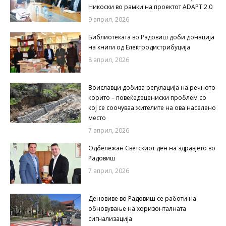
Никоски во рамки на проектот ADAPT 2.0
9 април, 2026
Библиотеката во Радовиш доби донација
на книги од Електродистрибуција
8 април, 2026
Воиславци добива регулација на речното
корито – повеќедецениски проблем со
кој се соочуваа жителите на ова населено
место
7 април, 2026
Одбележан Светскиот ден на здравјето во
Радовиш
7 април, 2026
Деновиве во Радовиш се работи на
обновување на хоризонталната
сигнализација