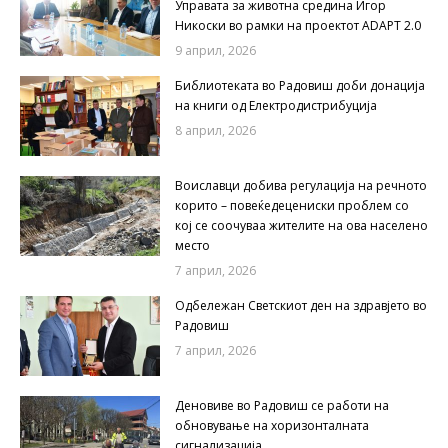
Управата за животна средина Игор
Никоски во рамки на проектот ADAPT 2.0
9 април, 2026
Библиотеката во Радовиш доби донација
на книги од Електродистрибуција
8 април, 2026
Воиславци добива регулација на речното
корито – повеќедецениски проблем со
кој се соочуваа жителите на ова населено
место
7 април, 2026
Одбележан Светскиот ден на здравјето во
Радовиш
7 април, 2026
Деновиве во Радовиш се работи на
обновување на хоризонталната
сигнализација