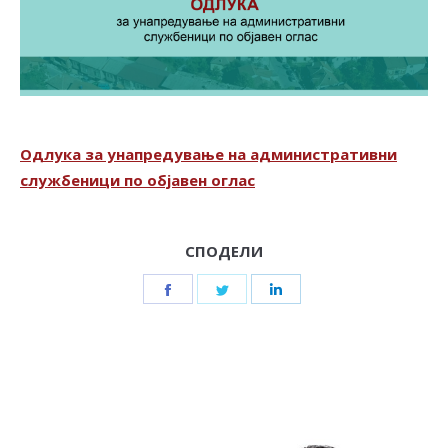
Одлука за унапредување на административни
службеници по објавен оглас
СПОДЕЛИ
Share
Share
Share
on
on
on
Facebook
Twitter
LinkedIn