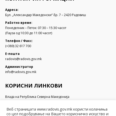
Адреса:
Бул. „Александар Македонски“ бр. 7 – 2420 Радовиш
Работно време:
Понеделник – Петок: 07:30 – 15:30 часот
(Пауза од 10:30 до 11:00 часот)
Телефон / Факс:
(+389) 32 617 700
Е-пошта
radovis@radovis.gov.mk
Администратор
info@radovis.gov.mk
КОРИСНИ ЛИНКОВИ
Влада на Република Северна Македонија
Собрание на Република Северна Македонија
Министерство за финансии
Веб страницата www.radovis.gov.mk користи колачиња
Министерство за транспорт и врски
со цел подобрување на Вашето корисничко искуство и