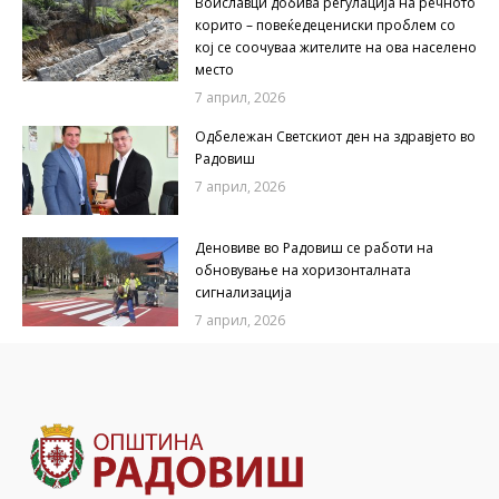
Воиславци добива регулација на речното
корито – повеќедецениски проблем со
кој се соочуваа жителите на ова населено
место
7 април, 2026
Одбележан Светскиот ден на здравјето во
Радовиш
7 април, 2026
Деновиве во Радовиш се работи на
обновување на хоризонталната
сигнализација
7 април, 2026