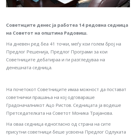
Советнците денес ја работеа 14 редовна седница
на Советот на општина Радовиш.
На дневен ред беа 41 точки, меѓу кои голем број на
Предлог Решенија, Предлог Програми за кои
Советниците дебатираа и ги разгледуваа на
денешната седница.
На почетокот Советниците имаа можност да постават
советнички прашања на кој одговараше
Градоначалникот Ацо Ристов. Седницата ја водеше
Претседателката на Советот Моника Трајанова.
На оваа седница едногласно од страна на сите
присутни советници беше усвоена Предлог Одлуката