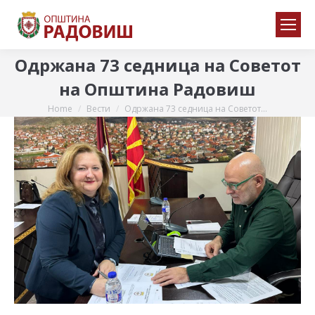
Одржана 73 седница на Советот
на Општина Радовиш
Home
Вести
Одржана 73 седница на Советот…
You are here: