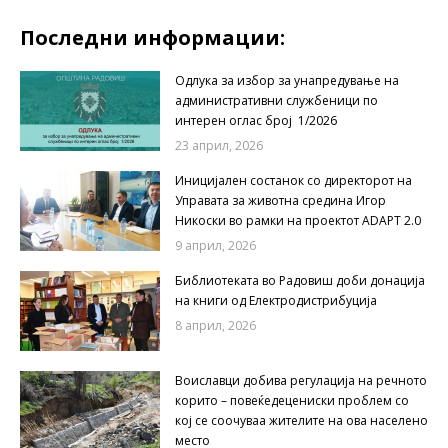
Последни информации:
Одлука за избор за унапредување на
административни службеници по
интерен оглас број 1/2026
23 април, 2026
Иницијален состанок со директорот на
Управата за животна средина Игор
Никоски во рамки на проектот ADAPT 2.0
9 април, 2026
Библиотеката во Радовиш доби донација
на книги од Електродистрибуција
8 април, 2026
Воиславци добива регулација на речното
корито – повеќедецениски проблем со
кој се соочуваа жителите на ова населено
место