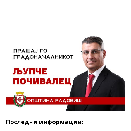
Facebook
Twitter
LinkedIn
Последни информации: