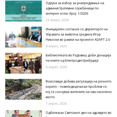
Одлука за избор за унапредување на
административни службеници по
интерен оглас број 1/2026
23 април, 2026
Иницијален состанок со директорот на
Управата за животна средина Игор
Никоски во рамки на проектот ADAPT 2.0
9 април, 2026
Библиотеката во Радовиш доби донација
на книги од Електродистрибуција
8 април, 2026
Воиславци добива регулација на речното
корито – повеќедецениски проблем со
кој се соочуваа жителите на ова населено
место
7 април, 2026
Одбележан Светскиот ден на здравјето во