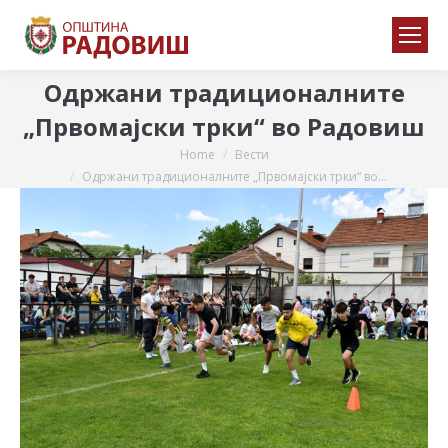
Одржани традиционалните
„Првомајски трки“ во Радовиш
Home
Вести
You are here:
Одржани традиционалните „Првомајски трки“ во…