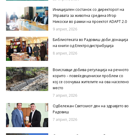
Иницијален состанок со директорот на
Управата за животна средина Игор
Никоски во рамки на проектот ADAPT 2.0
9 април, 2026
Библиотеката во Радовиш доби донација
на книги од Електродистрибуција
8 април, 2026
Воиславци добива регулација на речното
корито – повеќедецениски проблем со
кој се соочуваа жителите на ова населено
место
7 април, 2026
Одбележан Светскиот ден на здравјето во
Радовиш
7 април, 2026