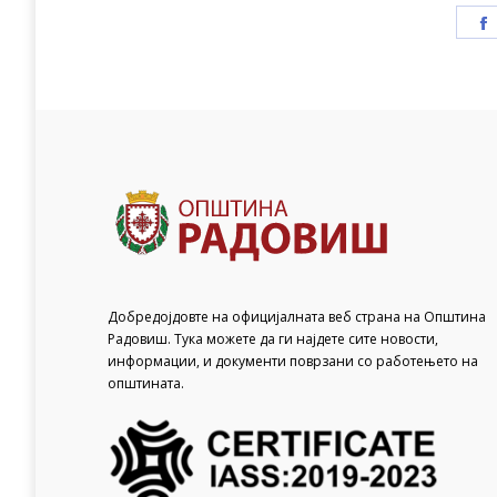
Добредојдовте на официјалната веб страна на Општина
Радовиш. Тука можете да ги најдете сите новости,
информации, и документи поврзани со работењето на
општината.