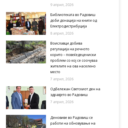
9 април, 2026
Библиотеката во Радовиш
доби донација на книги од
Електродистрибуција
8 април, 2026
Воиславци добива
регулација на речното
корито – повеќедецениски
проблем со кој се соочуваа
жителите на ова населено
место
7 април, 2026
Одбележан Светскиот ден на
здравјето во Радовиш
7 април, 2026
Деновиве во Радовиш се
работи на обновување на