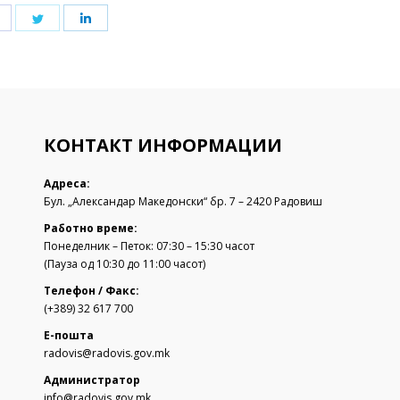
Share
Share
Share
on
on
on
Facebook
Twitter
LinkedIn
КОНТАКТ ИНФОРМАЦИИ
Адреса:
Бул. „Александар Македонски“ бр. 7 – 2420 Радовиш
Работно време:
Понеделник – Петок: 07:30 – 15:30 часот
(Пауза од 10:30 до 11:00 часот)
Телефон / Факс:
(+389) 32 617 700
Е-пошта
radovis@radovis.gov.mk
Администратор
info@radovis.gov.mk