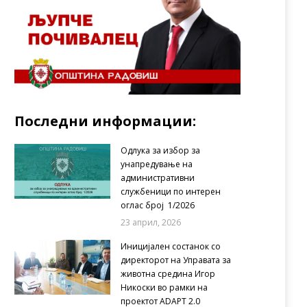
Последни информации:
Одлука за избор за
унапредување на
административни
службеници по интерен
оглас број 1/2026
23 април, 2026
Иницијален состанок со
директорот на Управата за
животна средина Игор
Никоски во рамки на
проектот ADAPT 2.0