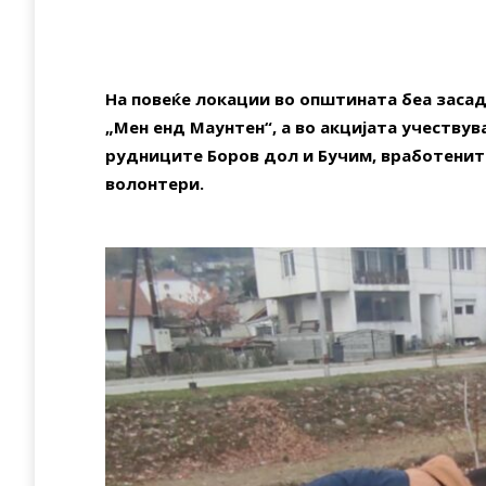
На повеќе локации во општината беа засад
„Мен енд Маунтен“, а во акцијата учеству
рудниците Боров дол и Бучим, вработенит
волонтери.