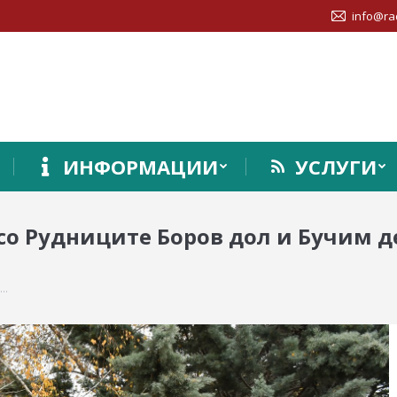
info@ra
ИНФОРМАЦИИ
УСЛУГИ
о Рудниците Боров дол и Бучим де
е…