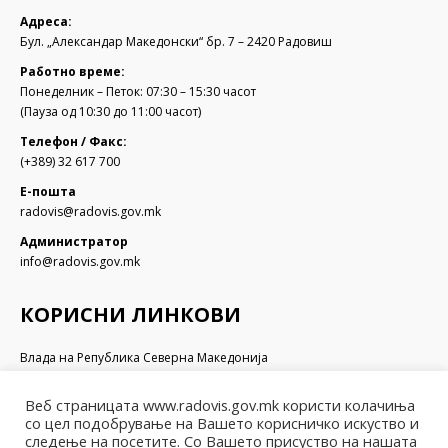
Адреса:
Бул. „Александар Македонски“ бр. 7 – 2420 Радовиш
Работно време:
Понеделник – Петок: 07:30 – 15:30 часот
(Пауза од 10:30 до 11:00 часот)
Телефон / Факс:
(+389) 32 617 700
Е-пошта
radovis@radovis.gov.mk
Администратор
info@radovis.gov.mk
КОРИСНИ ЛИНКОВИ
Влада на Република Северна Македонија
Собрание на Република Северна Македонија
Министерство за финансии
Веб страницата www.radovis.gov.mk користи колачиња
Министерство за транспорт и врски
со цел подобрување на Вашето корисничко искуство и
Министерство за локална самоуправа
следење на посетите. Со Вашето присуство на нашата