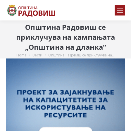
Општина Радовиш се
приклучува на кампањата
„Општина на дланка“
Home
Вести
Општина Радовиш се приклучува на…
You are here: