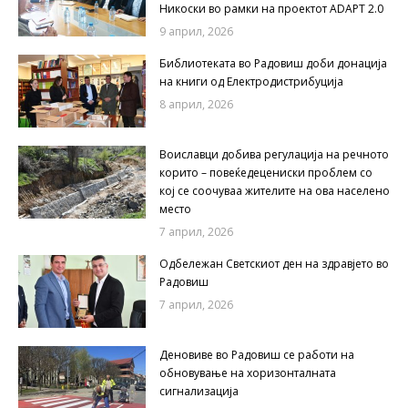
Никоски во рамки на проектот ADAPT 2.0
9 април, 2026
Библиотеката во Радовиш доби донација
на книги од Електродистрибуција
8 април, 2026
Воиславци добива регулација на речното
корито – повеќедецениски проблем со
кој се соочуваа жителите на ова населено
место
7 април, 2026
Одбележан Светскиот ден на здравјето во
Радовиш
7 април, 2026
Деновиве во Радовиш се работи на
обновување на хоризонталната
сигнализација