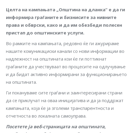
Целта на кампањата „Општина на дланка“ е да ги
информира граѓаните и бизнисите за нивните
права и обврски, како и да им обезбеди полесен
пристап до општинските услуги.
Во рамките на кампањата, редовно ќе ги ажурираме
нашите комуникациски канали со нови информации во
надлежност на општината кои ќе ги поттикнат
граѓаните да учествуваат во процесите на одлучување
и да бидат активно информирани за функционирањето
на општината.
Ги покануваме сите граѓани и заинтересирани страни
да се приклучат на оваа иницијатива и да ја поддржат
кампањата, која ќе ја зголеми транспарентноста и
отчетноста во локалната самоуправа.
Посетете ја веб-страницата на општината,