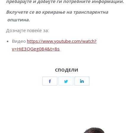
пребарајте и добијте ги потребните информации.
Вклучете се во креирање на транспарентна
општина.
Дознајте повеќе за:
Видео
https://www.youtube.com/watch?
v=HiE3QGeg084&t=8s
СПОДЕЛИ
Share
Share
Share
on
on
on
Facebook
Twitter
LinkedIn