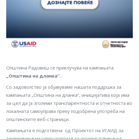
Општина Радовиш се приклучува на кампањата
„Општина на дланка“.
Со задоволство ја објавуваме нашата поддршка за
кампањата „Општина на дланка“, иницијатива која има
за цел да ја зголеми транспарентноста и отчетноста во
локалната самоуправа преку подобрена употреба на
општинските веб-страници.
Кампањата е подготвена од Проектот на УСАИД за
зајакнување на капацитетите за искористување на