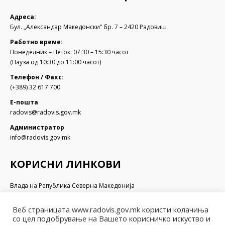
Адреса:
Бул. „Александар Македонски“ бр. 7 – 2420 Радовиш
Работно време:
Понеделник – Петок: 07:30 – 15:30 часот
(Пауза од 10:30 до 11:00 часот)
Телефон / Факс:
(+389) 32 617 700
Е-пошта
radovis@radovis.gov.mk
Администратор
info@radovis.gov.mk
КОРИСНИ ЛИНКОВИ
Влада на Република Северна Македонија
Собрание на Република Северна Македонија
Министерство за финансии
Веб страницата www.radovis.gov.mk користи колачиња
Министерство за транспорт и врски
со цел подобрување на Вашето корисничко искуство и