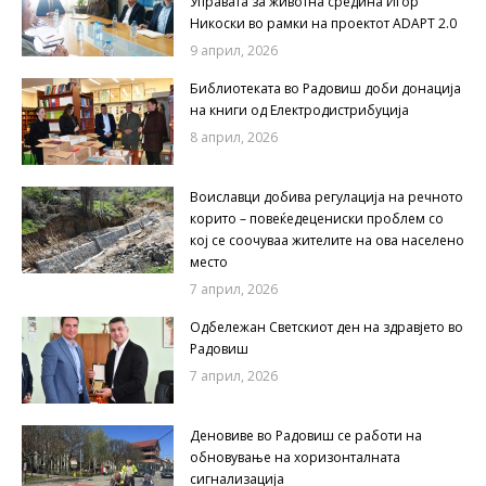
Управата за животна средина Игор
Никоски во рамки на проектот ADAPT 2.0
9 април, 2026
Библиотеката во Радовиш доби донација
на книги од Електродистрибуција
8 април, 2026
Воиславци добива регулација на речното
корито – повеќедецениски проблем со
кој се соочуваа жителите на ова населено
место
7 април, 2026
Одбележан Светскиот ден на здравјето во
Радовиш
7 април, 2026
Деновиве во Радовиш се работи на
обновување на хоризонталната
сигнализација