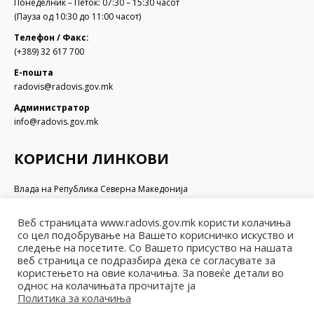
Понеделник – Петок: 07:30 – 15:30 часот
(Пауза од 10:30 до 11:00 часот)
Телефон / Факс:
(+389) 32 617 700
Е-пошта
radovis@radovis.gov.mk
Администратор
info@radovis.gov.mk
КОРИСНИ ЛИНКОВИ
Влада на Република Северна Македонија
Собрание на Република Северна Македонија
Министерство за финансии
Веб страницата www.radovis.gov.mk користи колачиња
Министерство за транспорт и врски
со цел подобрување на Вашето корисничко искуство и
Министерство за локална самоуправа
следење на посетите. Со Вашето присуство на нашата
веб страница се подразбира дека се согласувате за
Министерство за информатичко општество и администрација
користењето на овие колачиња. За повеќе детали во
Министерство за образование и наука
однос на колачињата прочитајте ја
Политика за колачиња