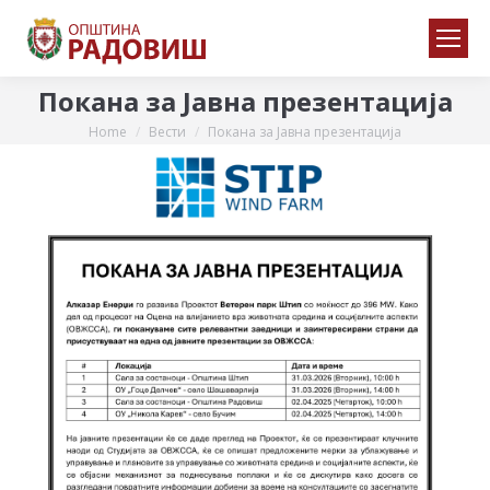
Покана за Јавна презентација
Home
Вести
Покана за Јавна презентација
You are here: