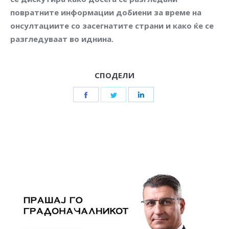
повратните информации добиени за време на
онсултациите со засегнатите страни и како ќе се
разгледуваат во иднина.
СПОДЕЛИ
Share
Share
Share
on
on
on
Facebook
Twitter
LinkedIn