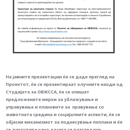
На јавните презентации ќе се даде преглед на
Проектот, ќе се презентираат клучните наоди од
Студијата за ОВЖССА, ќе се опишат
предложените мерки за ублажување и
управување и плановите за правување со
животната средина и социјалните аспекти, ќе се
објасни механизмот за поднесување поплаки и ќе
се дискутира како досега се разгледани