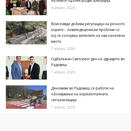
на книги од Електродистрибуција
8 април, 2026
Воиславци добива регулација на речното
корито – повеќедецениски проблем со
кој се соочуваа жителите на ова населено
место
7 април, 2026
Одбележан Светскиот ден на здравјето во
Радовиш
7 април, 2026
Деновиве во Радовиш се работи на
обновување на хоризонталната
сигнализација
7 април, 2026