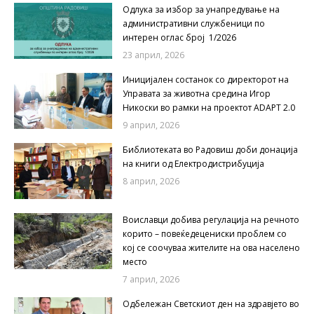
Одлука за избор за унапредување на
административни службеници по
интерен оглас број 1/2026
23 април, 2026
Иницијален состанок со директорот на
Управата за животна средина Игор
Никоски во рамки на проектот ADAPT 2.0
9 април, 2026
Библиотеката во Радовиш доби донација
на книги од Електродистрибуција
8 април, 2026
Воиславци добива регулација на речното
корито – повеќедецениски проблем со
кој се соочуваа жителите на ова населено
место
7 април, 2026
Одбележан Светскиот ден на здравјето во