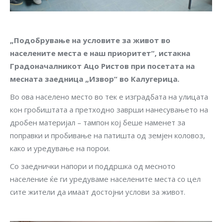
„Подобрување на условите за живот во
населените места е наш приоритет“, истакна
Градоначалникот Ацо Ристов при посетата на
месната заедница „Извор“ во Калугерица.
Во ова населено место во тек е изградбата на улицата
кон гробиштата а претходно заврши нанесувањето на
дробен материјал – тампон кој беше наменет за
поправки и пробивање на патишта од земјен коловоз,
како и уредување на порои.
Со заеднички напори и поддршка од месното
население ќе ги уредуваме населените места со цел
сите жители да имаат достојни услови за живот.