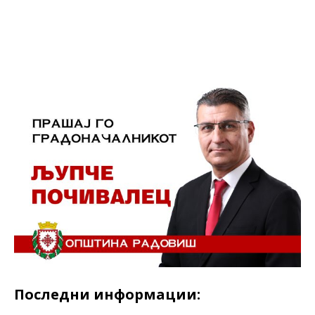
Facebook
Twitter
LinkedIn
Последни информации: