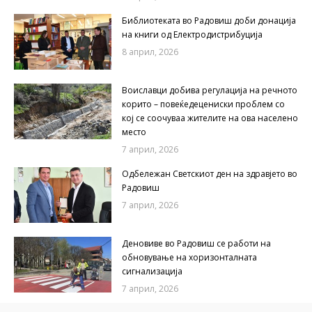
Библиотеката во Радовиш доби донација
на книги од Електродистрибуција
8 април, 2026
Воиславци добива регулација на речното
корито – повеќедецениски проблем со
кој се соочуваа жителите на ова населено
место
7 април, 2026
Одбележан Светскиот ден на здравјето во
Радовиш
7 април, 2026
Деновиве во Радовиш се работи на
обновување на хоризонталната
сигнализација
7 април, 2026