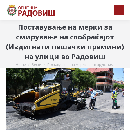
Поставување на мерки за
смирување на сообраќајот
(Издигнати пешачки премини)
на улици во Радовиш
Home
Вести
Поставување на мерки за смирување…
You are here: