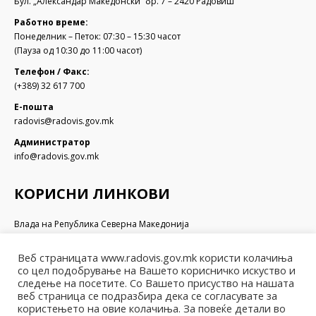
Бул. „Александар Македонски“ бр. 7 – 2420 Радовиш
Работно време:
Понеделник – Петок: 07:30 – 15:30 часот
(Пауза од 10:30 до 11:00 часот)
Телефон / Факс:
(+389) 32 617 700
Е-пошта
radovis@radovis.gov.mk
Администратор
info@radovis.gov.mk
КОРИСНИ ЛИНКОВИ
Влада на Република Северна Македонија
Собрание на Република Северна Македонија
Министерство за финансии
Веб страницата www.radovis.gov.mk користи колачиња
Министерство за транспорт и врски
со цел подобрување на Вашето корисничко искуство и
Министерство за локална самоуправа
следење на посетите. Со Вашето присуство на нашата
веб страница се подразбира дека се согласувате за
Министерство за информатичко општество и администрација
користењето на овие колачиња. За повеќе детали во
Министерство за образование и наука