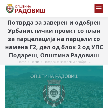
Потврда за заверен и одобрен
Урбанистички проект со план
за парцелација на парцели со
намена Г2, дел од блок 2 од УПС
Подареш, Општина Радовиш
Home
Вести
Потврда за заверен и одобрен…
You are here: