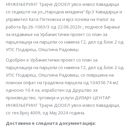
ИНЖЕЊЕРИНГ Трајче ДООЕЛ увоз-извоз Кавадарци
со седиште на ул.„Народна младина“ бр.3 Кавадарци и
управител Ката Петковска и врз основа на Налог за
работа бр.26-1063/3 од 22.06.2023г., поднесе барање
за издавање на Урбанистички проект со план за
парцелација на парцели со намена Г2, дел од блок 2 од
УПС Подареш, Општина Радовиш.
Одобрен е Урбанистички проект со план за
парцелација на парцели со намена Г2, дел од блок 2 од
УПС Подареш, Општина Радовиш, со површина на
плански опфат на градежна парцела од 104356.74 м2
односно 10.4 ха, изработен од Друштво за
производство, трговија и услуги ДИЗАЈН ЦЕНТАР
ИНЖЕЊЕРИНГ Трајче ДООЕЛ увоз-извоз Кавадарци,
со тех.број 4009, од Мај 2024 година.
Доставена е следната документација: