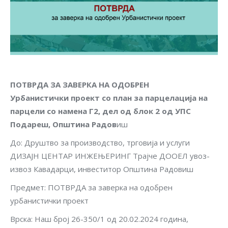
ПОТВРДА ЗА ЗАВЕРКА НА ОДОБРЕН
Урбанистички проект со план за парцелација на
парцели со намена Г2, дел од блок 2 од УПС
Подареш, Општина Радов
иш
До: Друштво за производство, трговија и услуги
ДИЗАЈН ЦЕНТАР ИНЖЕЊЕРИНГ Трајче ДООЕЛ увоз-
извоз Кавадарци, инвеститор Општина Радовиш
Предмет: ПОТВРДА за заверка на одобрен
урбанистички проект
Врска: Наш брoj 26-350/1 од 20.02.2024 година,