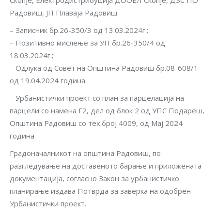
Скопје, Електродистрибуција ДООЕЛ Скопје, ДЗС ПО
Радовиш, ЈП Плаваја Радовиш.
– Записник бр.26-350/3 од 13.03.2024г.;
– Позитивно мислење за УП бр.26-350/4 од
18.03.2024г.;
– Одлука од Совет на Општина Радовиш бр.08-608/1
од 19.04.2024 година.
– Урбанистички проект со план за парцелација на
парцели со намена Г2, дел од блок 2 од УПС Подареш,
Општина Радовиш со тех.број 4009, од Мај 2024
година.
Градоначалникот на општина Радовиш, по
разгледување на доставеното барање и приложената
документација, согласно Закон за урбанистичко
планирање издава Потврда за заверка на одобрен
Урбанистички проект.