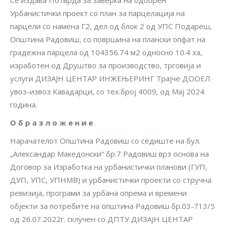
Се издава Потврда за заверка на одобрен
Урбанистички проект со план за парцелација на
парцели со намена Г2, дел од блок 2 од УПС Подареш,
Општина Радовиш, со површина на плански опфат на
градежна парцела од 104356.74 м2 односно 10.4 ха,
изработен од Друштво за производство, трговија и
услуги ДИЗАЈН ЦЕНТАР ИНЖЕЊЕРИНГ Трајче ДООЕЛ
увоз-извоз Кавадарци, со тех.број 4009, од Мај 2024
година.
О б р а з л о ж е н и е
Нарачателoт Општина Радовиш со седиште на бул.
„Александар Македонски“ бр.7 Радовиш врз основа на
Договор за Изработка на урбанистички планови (ГУП,
ДУП, УПС, УПНМВ) и урбанистички проекти со стручна
ревизија, програми за урбана опрема и времени
објекти за потребите на општина Радовиш бр.03-713/5
од 26.07.2022г. склучен со ДПТУ ДИЗАЈН ЦЕНТАР