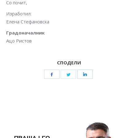
Со почит,
Изработил:
Елена Стефановска
Градоначалник
Ацо Ристов
СПОДЕЛИ
Share
Share
Share
on
on
on
Facebook
Twitter
LinkedIn