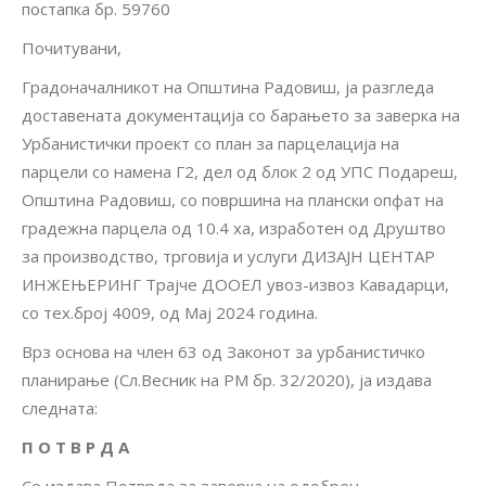
постапка бр. 59760
Почитувани,
Градоначалникот на Општина Радовиш, ја разгледа
доставената дoкументација со барањето за заверка на
Урбанистички проект со план за парцелација на
парцели со намена Г2, дел од блок 2 од УПС Подареш,
Општина Радовиш, со површина на плански опфат на
градежна парцела од 10.4 ха, изработен од Друштво
за производство, трговија и услуги ДИЗАЈН ЦЕНТАР
ИНЖЕЊЕРИНГ Трајче ДООЕЛ увоз-извоз Кавадарци,
со тех.број 4009, од Мај 2024 година.
Врз основа на член 63 од Законот за урбанистичко
планирање (Сл.Весник на РМ бр. 32/2020), ја издава
следната:
П О Т В Р Д А