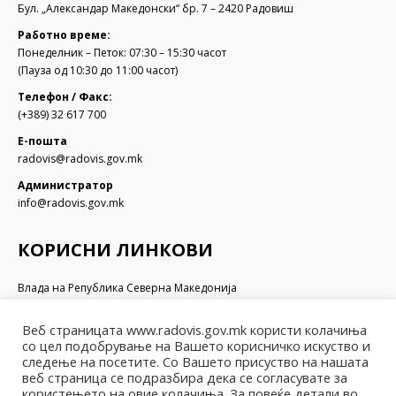
Бул. „Александар Македонски“ бр. 7 – 2420 Радовиш
Работно време:
Понеделник – Петок: 07:30 – 15:30 часот
(Пауза од 10:30 до 11:00 часот)
Телефон / Факс:
(+389) 32 617 700
Е-пошта
radovis@radovis.gov.mk
Администратор
info@radovis.gov.mk
КОРИСНИ ЛИНКОВИ
Влада на Република Северна Македонија
Собрание на Република Северна Македонија
Министерство за финансии
Веб страницата www.radovis.gov.mk користи колачиња
Министерство за транспорт и врски
со цел подобрување на Вашето корисничко искуство и
Министерство за локална самоуправа
следење на посетите. Со Вашето присуство на нашата
веб страница се подразбира дека се согласувате за
Министерство за информатичко општество и администрација
користењето на овие колачиња. За повеќе детали во
Министерство за образование и наука