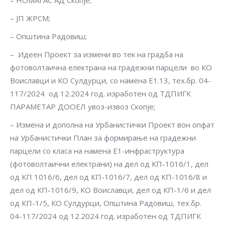
– НОМАГАС АД Скопје;
– ЈП ЖРСМ;
– Општина Радовиш;
– Идеен Проект за измени во тек на градба на
фотоволтаична електрана на градежни парцели во КО
Воиславци и КО Сулдурци, со намена Е1.13, тех.бр. 04-
117/2024 од 12.2024 год. изработен од ТДПИГК
ПАРАМЕТАР ДООЕЛ увоз-извоз Скопје;
– Измена и дополна на Урбанистички Проект вон опфат
на Урбанистички План за формирање на градежни
парцели со класа на намена Е1-инфраструктура
(фотоволтаични електрани) на дел од КП-1016/1, дел
од КП 1016/6, дел од КП-1016/7, дел од КП-1016/8 и
дел од КП-1016/9, КО Воиславци, дел од КП-1/6 и дел
од КП-1/5, КО Сулдурци, Општина Радовиш, тех.бр.
04-117/2024 од 12.2024 год. изработен од ТДПИГК