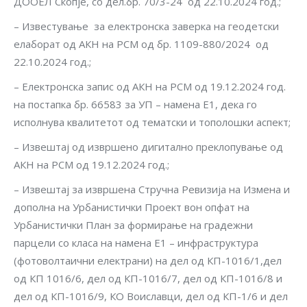
ДООЕЛ Скопје, со дел.бр. 70/3-24 од 22.10.2024 год.;
– Известување за електронска заверка на геодетски
елаборат од АКН на РСМ од бр. 1109-880/2024 од
22.10.2024 год.;
– Електронска запис од АКН на РСМ од 19.12.2024 год.
на постапка бр. 66583 за УП – намена Е1, дека го
исполнува квалитетот од тематски и тополошки аспект;
– Извештај од извршено дигитално преклопување од
АКН на РСМ од 19.12.2024 год.;
– Извештај за извршена Стручна Ревизија на Измена и
дополна на Урбанистички Проект вон опфат на
Урбанистички План за формирање на градежни
парцели со класа на намена Е1 – инфраструктура
(фотоволтаични електрани) на дел од КП-1016/1,дел
од КП 1016/6, дел од КП-1016/7, дел од КП-1016/8 и
дел од КП-1016/9, КО Воиславци, дел од КП-1/6 и дел