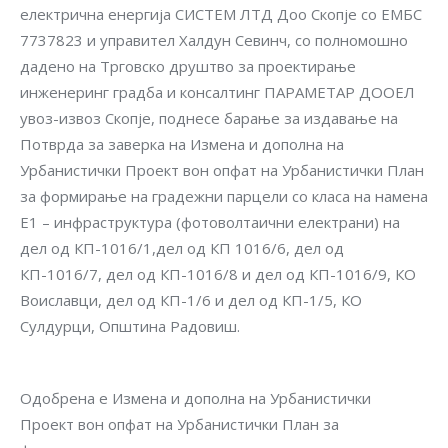
електрична енергија СИСТЕМ ЛТД Доо Скопје со ЕМБС
7737823 и управител Халдун Севинч, со полномошно
дадено на Трговско друштво за проектирање
инженеринг градба и консалтинг ПАРАМЕТАР ДООЕЛ
увоз-извоз Скопје, поднесе барање за издавање на
Потврда за заверка на Измена и дополна на
Урбанистички Проект вон опфат на Урбанистички План
за формирање на градежни парцели со класа на намена
Е1 – инфраструктура (фотоволтаични електрани) на
дел од КП-1016/1,дел од КП 1016/6, дел од
КП-1016/7, дел од КП-1016/8 и дел од КП-1016/9, КО
Воиславци, дел од КП-1/6 и дел од КП-1/5, КО
Сулдурци, Општина Радовиш.
Одобрена е Измена и дополна на Урбанистички
Проект вон опфат на Урбанистички План за