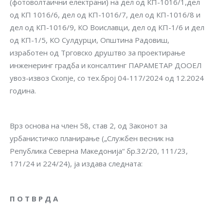
(фотоволтаични електрани) на дел од КП-1016/1,дел
од КП 1016/6, дел од КП-1016/7, дел од КП-1016/8 и
дел од КП-1016/9, КО Воиславци, дел од КП-1/6 и дел
од КП-1/5, КО Сулдурци, Општина Радовиш,
изработен од Трговско друштво за проектирање
инженеринг градба и консалтинг ПАРАМЕТАР ДООЕЛ
увоз-извоз Скопје, со тех.број 04-117/2024 од 12.2024
година.
Врз основа на член 58, став 2, од Законот за
урбанистичко планирање („Службен весник на
Република Северна Македонија“ бр.32/20, 111/23,
171/24 и 224/24), ја издава следната:
П О Т В Р Д А