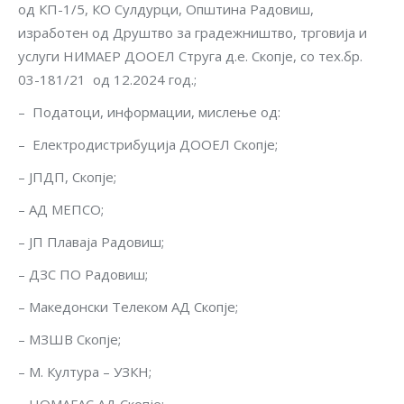
од КП-1/5, КО Сулдурци, Општина Радовиш,
изработен од Друштво за градежништво, трговија и
услуги НИМАЕР ДООЕЛ Струга д.е. Скопје, со тех.бр.
03-181/21 од 12.2024 год.;
– Податоци, информации, мислење од:
– Електродистрибуција ДООЕЛ Скопје;
– JПДП, Скопје;
– АД МЕПСО;
– ЈП Плаваја Радовиш;
– ДЗС ПО Радовиш;
– Македонски Телеком АД Скопје;
– МЗШВ Скопје;
– М. Култура – УЗКН;