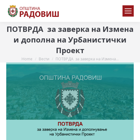
ПОТВРДА за заверка на Измена
и дополна на Урбанистички
Проект
Home
Вести
ПОТВРДА за заверка на Измена…
You are here: