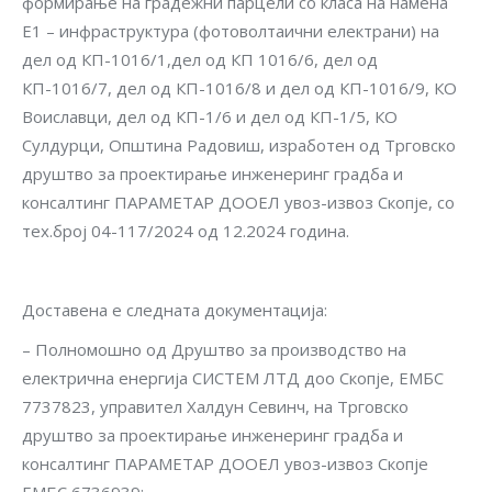
формирање на градежни парцели со класа на намена
Е1 – инфраструктура (фотоволтаични електрани) на
дел од КП-1016/1,дел од КП 1016/6, дел од
КП-1016/7, дел од КП-1016/8 и дел од КП-1016/9, КО
Воиславци, дел од КП-1/6 и дел од КП-1/5, КО
Сулдурци, Општина Радовиш, изработен од Трговско
друштво за проектирање инженеринг градба и
консалтинг ПАРАМЕТАР ДООЕЛ увоз-извоз Скопје, со
тех.број 04-117/2024 од 12.2024 година.
Доставена е следната документација:
– Полномошно од Друштво за производство на
електрична енергија СИСТЕМ ЛТД доо Скопје, ЕМБС
7737823, управител Халдун Севинч, на Трговско
друштво за проектирање инженеринг градба и
консалтинг ПАРАМЕТАР ДООЕЛ увоз-извоз Скопје