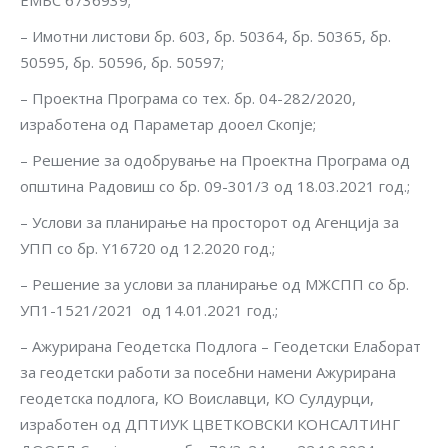
ЕМБС 6736939;
– Имотни листови бр. 603, бр. 50364, бр. 50365, бр.
50595, бр. 50596, бр. 50597;
– Проектна Програма со тех. бр. 04-282/2020,
изработена од Параметар дооел Скопје;
– Решение за одобрување на Проектна Програма oд
општина Радовиш со бр. 09-301/3 од 18.03.2021 год.;
– Услови за планирање на просторот од Агенција за
УПП со бр. Y16720 од 12.2020 год.;
– Решение за услови за планирање од МЖСПП со бр.
УП1-1521/2021 од 14.01.2021 год.;
– Ажурирана Геодетска Подлога – Геодетски Елаборат
за геодетски работи за посебни намени Ажурирана
геодетска подлога, КО Воиславци, КО Сулдурци,
изработен од ДПТИУК ЦВЕТКОВСКИ КОНСАЛТИНГ