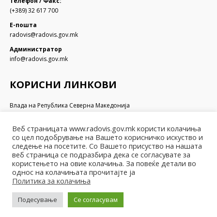
Телефон / Факс:
(+389) 32 617 700
Е-пошта
radovis@radovis.gov.mk
Администратор
info@radovis.gov.mk
КОРИСНИ ЛИНКОВИ
Влада на Република Северна Македонија
Собрание на Република Северна Македонија
Министерство за финансии
Веб страницата www.radovis.gov.mk користи колачиња
Министерство за транспорт и врски
со цел подобрување на Вашето корисничко искуство и
Министерство за локална самоуправа
следење на посетите. Со Вашето присуство на нашата
веб страница се подразбира дека се согласувате за
Министерство за информатичко општество и администрација
користењето на овие колачиња. За повеќе детали во
Министерство за образование и наука
однос на колачињата прочитајте ја
Политика за колачиња
Подесување
Се согласувам
© Општина Радовиш - 2022. Сите права се задржани
Мапа на веб-страницата | Политика за приватност |
Архива