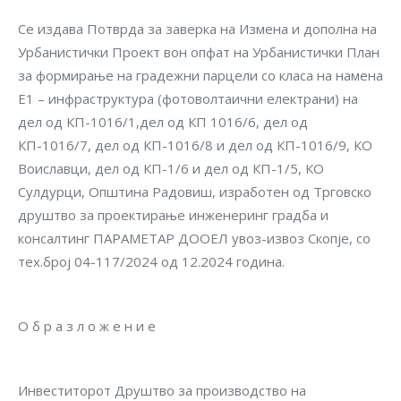
Се издава Потврда за заверка на Измена и дополна на
Урбанистички Проект вон опфат на Урбанистички План
за формирање на градежни парцели со класа на намена
Е1 – инфраструктура (фотоволтаични електрани) на
дел од КП-1016/1,дел од КП 1016/6, дел од
КП-1016/7, дел од КП-1016/8 и дел од КП-1016/9, КО
Воиславци, дел од КП-1/6 и дел од КП-1/5, КО
Сулдурци, Општина Радовиш, изработен од Трговско
друштво за проектирање инженеринг градба и
консалтинг ПАРАМЕТАР ДООЕЛ увоз-извоз Скопје, со
тех.број 04-117/2024 од 12.2024 година.
О б р а з л о ж е н и е
Инвеститорот Друштво за производство на