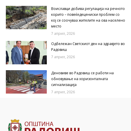
Воиславци добива регулација на речното
корито – повеќедецениски проблем со
кој се соочуваа жителите на ова населено
место
7 април, 2026
Одбележан Светскиот ден на здравјето во
Радовиш
7 април, 2026
Деновиве во Радовиш се работи на
обновување на хоризонталната
сигнализација
7 април, 2026