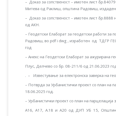
– Доказ за сопственост – имотен лист бр.84079
Митева од Раклиш, општина Радовиш, издаден
– Доказ за сопственост – имотен лист бр.8888
од АКН.
– Геодетски Елаборат за геодетски работи за 
Радовиш, вo pdf i dwg , изработен од ТДГР Г
год
– Анекс на Геодетски Елаборат за ажурирана 
Плус, Делчево со бр. 08-211/6 од 21.06.2023 год
. – Известување за електронска заверка на гео
– Потврда за Урбанистички проект со план на 
18.06.2025 год.
– Урбанистички проект со план на парцелација з
А16, А17, A.18 и А20 од ДУП УБ 15, Општина