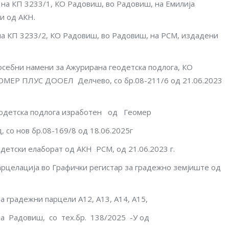
 на КП 3233/1, КО Радовиш, во Радовиш, на Емилија
и од АКН.
 на КП 3233/2, КО Радовиш, во Радовиш, на РСМ, издадени
посебни намени за Ажурирана геодетска подлога, КО
ЕОМЕР ПЛУС ДООEЛ Делчево, со бр.08-211/6 од 21.06.2023
геодетска подлога изработен од Геомер
, со нов бр.08-169/8 од 18.06.2025г
детски елаборат од АКН РСМ, од 21.06.2023 г.
парцелација во Графички регистар зa градежно земјиште од
а градежни парцели А12, А13, А14, А15,
 Радовиш, со тех.бр. 138/2025 -У од