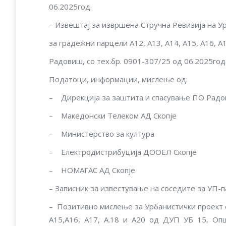
06.2025год.
– Извештај за извршена Стручна Ревизија на Ур
за градежни парцели А12, А13, А14, А15, А16, А
Радовиш, со тех.бр. 0901-307/25 од 06.2025г
Податоци, информации, мислење од:
– Дирекција за заштита и спасување ПО Рад
– Македонски Телеком АД Скопје
– Министерство за култура
– Електродистрибуција ДООЕЛ Скопје
– НОМАГАС АД Скопје
– Записник за известување на соседите за УП-па
– Позитивно мислење за Урбанистички проект с
А15,А16, А17, A.18 и А20 од ДУП УБ 15, Општ