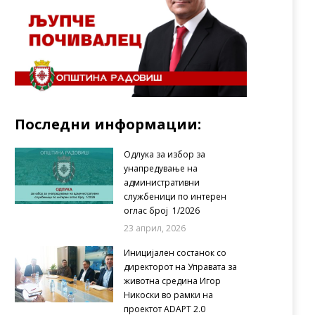
Последни информации:
Одлука за избор за
унапредување на
административни
службеници по интерен
оглас број 1/2026
23 април, 2026
Иницијален состанок со
директорот на Управата за
животна средина Игор
Никоски во рамки на
проектот ADAPT 2.0