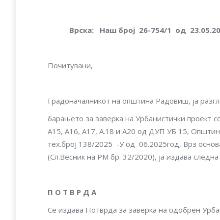
Врска: Наш брoj 26-754/1 од 23.05
Почитувани,
Градоначалникот на општина Радовиш, ја разгл
барањето за заверка на Урбанистички проект со
А15, А16, А17, A.18 и А20 од ДУП УБ 15, Опш
тех.број 138/2025 -У од 06.2025год, Врз основ
(Сл.Весник на РМ бр. 32/2020), ја издава следнат
П О Т В Р Д А
Се издава Потврда за заверка на одобрен Урба