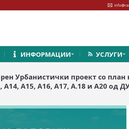
info@ra
ИНФОРМАЦИИ
УСЛУГИ
брен Урбанистички проект со план 
 А14, А15, А16, А17, A.18 и А20 од