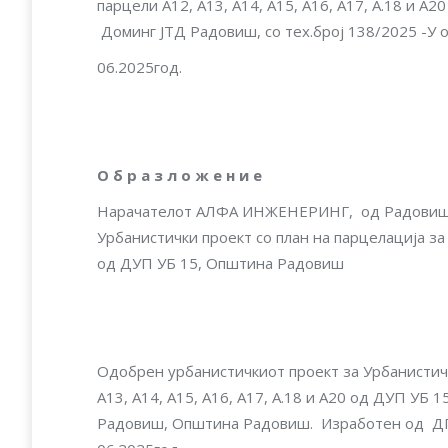
парцели А12, А13, А14, А15, А16, А17, A.18 и
Доминг ЈТД Радовиш, со тех.број 138/2025 -У 
06.2025год.
О б р а з л о ж е н и е
Нарачателoт АЛФА ИНЖЕНЕРИНГ, од Радовиш, 
Урбанистички проект со план на парцелација за 
од ДУП УБ 15, Општина Радовиш
Одобрен урбанистичкиот проект за Урбанистичк
А13, А14, А15, А16, А17, A.18 и А20 од ДУП УБ
Радовиш, Општина Радовиш. Изработен од ДГТ