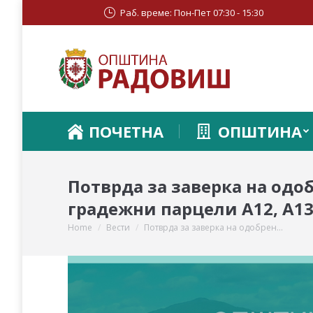
Раб. време: Пон-Пет 07:30 - 15:30
ПОЧЕТНА
ОПШТИНА
Потврда за заверка на одо
градежни парцели А12, А13,
Home
Вести
Потврда за заверка на одобрен…
You are here: