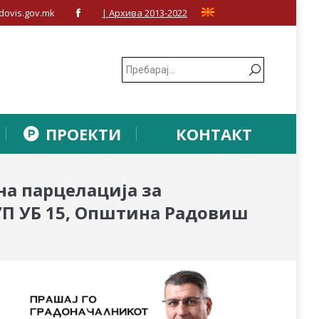
dovis.gov.mk
| Архива 2013-2022
Facebook
page
opens
in
new
window
ПРОЕКТИ
КОНТАКТ
на парцелација за
 ДУП УБ 15, Општина Радовиш