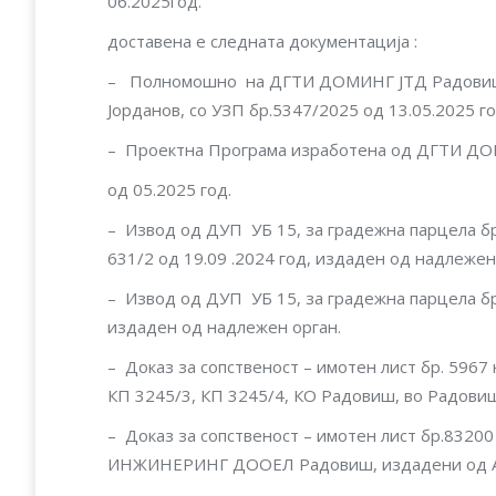
06.2025год.
доставена е следната документација :
– Полномошно на ДГТИ ДОМИНГ ЈТД Радовиш 
Јорданов, со УЗП бр.5347/2025 од 13.05.2025 го
– Проектна Програма изработена од ДГТИ ДОМ
од 05.2025 год.
– Извод од ДУП УБ 15, за градежна парцела бр. А
631/2 од 19.09 .2024 год, издаден од надлежен
– Извод од ДУП УБ 15, за градежна парцела бр. 
издаден од надлежен орган.
– Доказ за сопственост – имотен лист бр. 5967 
КП 3245/3, КП 3245/4, КО Радовиш, во Радов
– Доказ за сопственост – имотен лист бр.8320
ИНЖИНЕРИНГ ДООЕЛ Радовиш, издадени од 