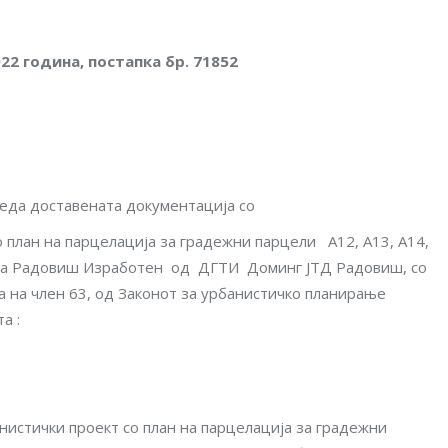
.2022 година, постапка бр. 71852
еда доставената дoкументација со
 план на парцелација за градежни парцели А12, А13, А14,
тина Радовиш Изработен од ДГТИ Доминг ЈТД Радовиш, со
а на член 63, од Законот за урбанистичко планирање
а :
нистички проект со план на парцелација за градежни