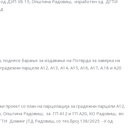
 А20 од ДУП УБ 15, Општина Радовиш, изработен од ДГТИ
од
поднесе барање за издавање на Потврда за заверка на
градежни парцели А12, А13, А14, А15, А16, А17, A.18 и А20
и проект со план на парцелација за градежни парцели А12,
 15, Општина Радовиш, за ГП А12 и ГП А20, КО Радовиш, во
И Доминг ЈТД Радовиш, со тех.број 138/2025 -У од