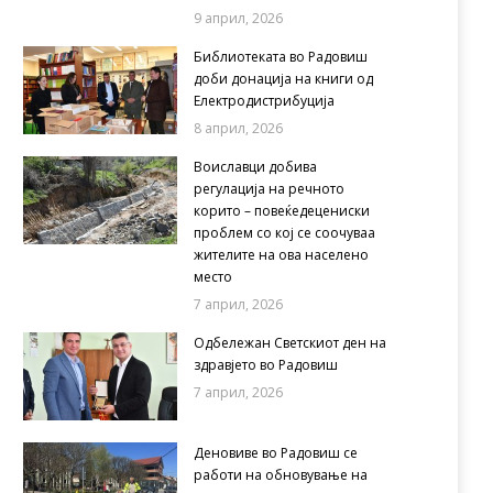
9 април, 2026
Библиотеката во Радовиш
доби донација на книги од
Електродистрибуција
8 април, 2026
Воиславци добива
регулација на речното
корито – повеќедецениски
проблем со кој се соочуваа
жителите на ова населено
место
7 април, 2026
Одбележан Светскиот ден на
здравјето во Радовиш
7 април, 2026
Деновиве во Радовиш се
работи на обновување на